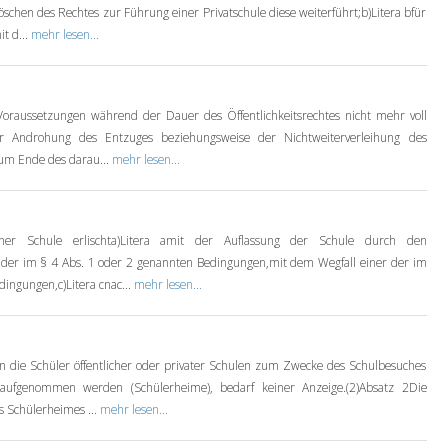
öschen des Rechtes zur Führung einer Privatschule diese weiterführt;b)Litera bfür
it d...
mehr lesen...
oraussetzungen während der Dauer des Öffentlichkeitsrechtes nicht mehr voll
ter Androhung des Entzuges beziehungsweise der Nichtweiterverleihung des
 zum Ende des darau...
mehr lesen...
ner Schule erlischta)Litera amit der Auflassung der Schule durch den
r der im § 4 Abs. 1 oder 2 genannten Bedingungen,mit dem Wegfall einer der im
dingungen,c)Litera cnac...
mehr lesen...
 in die Schüler öffentlicher oder privater Schulen zum Zwecke des Schulbesuches
 aufgenommen werden (Schülerheime), bedarf keiner Anzeige.(2)Absatz 2Die
s Schülerheimes ...
mehr lesen...