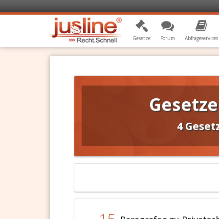
Gesetze
Forum
Abfrageservices
Gesetze
4 Geset
15