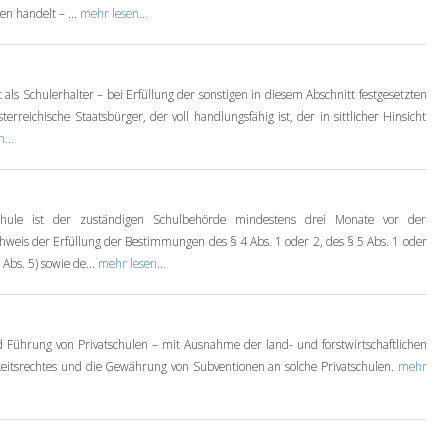
en handelt – ...
mehr lesen...
st als Schulerhalter – bei Erfüllung der sonstigen in diesem Abschnitt festgesetzten
erreichische Staatsbürger, der voll handlungsfähig ist, der in sittlicher Hinsicht
...
tschule ist der zuständigen Schulbehörde mindestens drei Monate vor der
hweis der Erfüllung der Bestimmungen des § 4 Abs. 1 oder 2, des § 5 Abs. 1 oder
bs. 5) sowie de...
mehr lesen...
d Führung von Privatschulen – mit Ausnahme der land- und forstwirtschaftlichen
hkeitsrechtes und die Gewährung von Subventionen an solche Privatschulen.
mehr