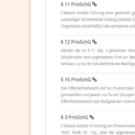
§ 11 PrivSchG
(1)Absatz einsDie Führung einer gesetzlich g
zuständigen Schulbehörde zulässig.(2)Absatz 2D
Organisation einschließlich des Lehrplanes und
§ 12 PrivSchG
Werden die im § 11 Abs. 2 genannten Voraus
Schulerhalter eine angemessene Frist zur Bes
behoben, so hat die Schulbehörde die Bewillig
§ 15 PrivSchG
Das Öffentlichkeitsrecht darf an Privatschule
(Jahresstufen) und jeweils nur für ein Schulj
Öffentlichkeitsrecht nach Maßgabe der Unterric
§ 3 PrivSchG
(1)Absatz einsDie Errichtung von Privatschul
1867, RGBl. Nr. 142, über die allgemeinen