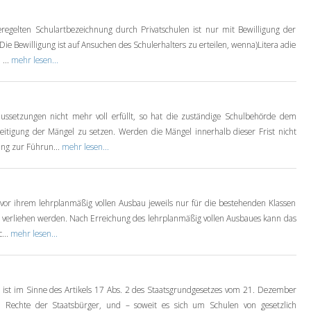
eregelten Schulartbezeichnung durch Privatschulen ist nur mit Bewilligung der
ie Bewilligung ist auf Ansuchen des Schulerhalters zu erteilen, wenna)Litera adie
 ...
mehr lesen...
setzungen nicht mehr voll erfüllt, so hat die zuständige Schulbehörde dem
eitigung der Mängel zu setzen. Werden die Mängel innerhalb dieser Frist nicht
ung zur Führun...
mehr lesen...
n vor ihrem lehrplanmäßig vollen Ausbau jeweils nur für die bestehenden Klassen
ahr verliehen werden. Nach Erreichung des lehrplanmäßig vollen Ausbaues kann das
...
mehr lesen...
en ist im Sinne des Artikels 17 Abs. 2 des Staatsgrundgesetzes vom 21. Dezember
 Rechte der Staatsbürger, und – soweit es sich um Schulen von gesetzlich