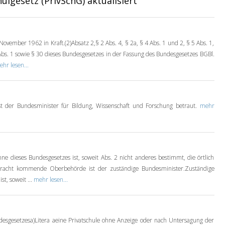
ulgesetz (PrivSchG) aktualisiert
DSGVO Vorlagen
November 1962 in Kraft.(2)Absatz 2,§ 2 Abs. 4, § 2a, § 4 Abs. 1 und 2, § 5 Abs. 1,
11,90 €
 Abs. 1 sowie § 30 dieses Bundesgesetzes in der Fassung des Bundesgesetzes BGBl.
hr lesen...
st der Bundesminister für Bildung, Wissenschaft und Forschung betraut.
mehr
ne dieses Bundesgesetzes ist, soweit Abs. 2 nicht anderes bestimmt, die örtlich
Betracht kommende Oberbehörde ist der zuständige Bundesminister.Zuständige
t, soweit ...
mehr lesen...
sgesetzesa)Litera aeine Privatschule ohne Anzeige oder nach Untersagung der