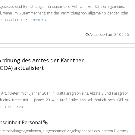
sgesetzes sind Einrichtungen, in denen eine Mehrzahl von Schülern gemeinsam
ird, wenn im Zusammenhang mit der Vermittlung von allgemeinbildenden oder
in erzieherisches...
mehr lesen...
Aktualisiert am 24.05.26
ordnung des Amtes der Kärntner
GOA) aktualisiert
Art. I treten mit 1. Jänner 2014 in Kraft.Paragraph eins, Absatz 3 und Paragraph
 eins, treten mit 1. Jänner 2014 in Kraft.Artikel IIArtikel römisch zwei(LGBl Nr
t...
mehr lesen...
onseinheit Personal
 Personalangelegenheiten, ausgenommen Angelegenheiten des inneren Dienstes,