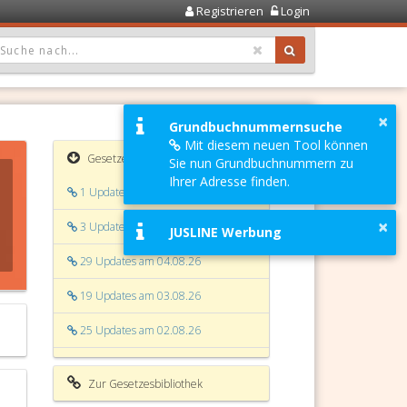
Registrieren
Login
OPDOWN: GEWÄHLTER WERT IST ALLE
×
Grundbuchnummernsuche
Mit diesem neuen Tool können
Gesetzesaktualisierungen
Sie nun Grundbuchnummern zu
Ihrer Adresse finden.
1 Update am 06.08.26
×
3 Updates am 05.08.26
JUSLINE Werbung
29 Updates am 04.08.26
19 Updates am 03.08.26
25 Updates am 02.08.26
4 Updates am 01.08.26
Zur Gesetzesbibliothek
12 Updates am 31.07.26