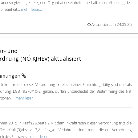
Landesregierung eine eigene Organisationseinheit innerhalb einer Abteilung des
onseinheit...
mehr lesen...
Aktualisiert am 24.05.26
er- und
rdnung (NÖ KJHEV) aktualisiert
immungen
Inkrafttretens dieser Verordnung bereits in einer Einrichtung tätig sind und als
rdnung, LGBl. 9270/10-2, gelten, dürfen unbeschadet der Bestimmung des § 9
rsonen,...
mehr lesen...
änner 2015 in Kraft.(2)Absatz 2,Mit dem Inkrafttreten dieser Verordnung tritt die
r Kraft.(3)Absatz 3,Anhängige Verfahren sind nach dieser Verordnung
ch des Eintrages...
mehr lesen...