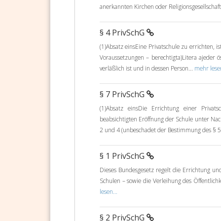
anerkannten Kirchen oder Religionsgesellschaft
§ 4 PrivSchG
(1)Absatz einsEine Privatschule zu errichten, i
Voraussetzungen – berechtigta)Litera ajeder öst
verläßlich ist und in dessen Person...
mehr lesen
§ 7 PrivSchG
(1)Absatz einsDie Errichtung einer Priva
beabsichtigten Eröffnung der Schule unter Nac
2 und 4 (unbeschadet der Bestimmung des § 5 A
§ 1 PrivSchG
Dieses Bundesgesetz regelt die Errichtung un
Schulen – sowie die Verleihung des Öffentlic
lesen...
§ 2 PrivSchG