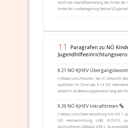
durch die Geschäftseinteilung des Amtes der 
Amtes der Landesregierung betraut (Organisati
11
Paragrafen zu NÖ Kind
Jugendhilfeeinrichtungsvero
§ 21 NÖ KJHEV Übergangsbest
(1)Absatz eins,Personen, die im Zeitpunkt des 
qualifiziert im Sinne des § 14 NÖ Heimvero
weiterhin als Betreuungspersonen tätig sein.Pe
§ 20 NÖ KJHEV Inkrafttreten
(1)Absatz eins,Diese Verordnung tritt mit 1. J
NÖ Heimverordnung, LGBl. 9270/10, auße
durchzuführen.(4)Absatz 4,§§ 2, 3a einschließli