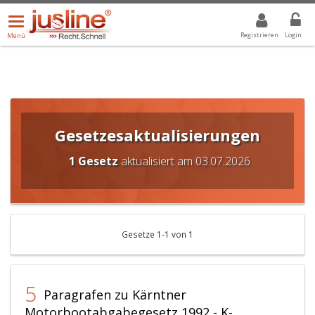
Menü
DROPDOWN: GEWÄHLTER WERT IST ALLE
ALLE
öffnen/schließen
Registrieren
Login
Menü
Gesetzesaktualisierungen
1 Gesetz
aktualisiert am 03.07.2026
Gesetze 1-1 von 1
5
Paragrafen zu Kärntner
Motorbootabgabegesetz 1992 - K-