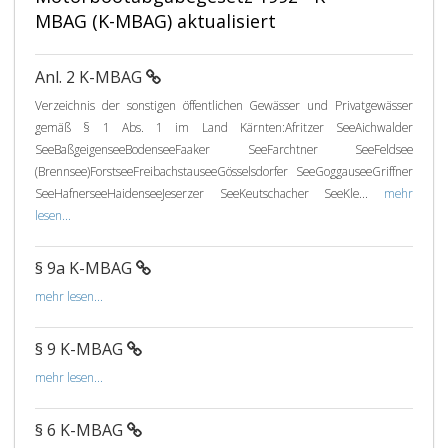
MBAG (K-MBAG) aktualisiert
Anl. 2 K-MBAG
Verzeichnis der sonstigen öffentlichen Gewässer und Privatgewässer
gemäß § 1 Abs. 1 im Land Kärnten:Afritzer SeeAichwalder
SeeBaßgeigenseeBodenseeFaaker SeeFarchtner SeeFeldsee
(Brennsee)ForstseeFreibachstauseeGösselsdorfer SeeGoggauseeGriffner
SeeHafnerseeHaidenseeJeserzer SeeKeutschacher SeeKle...
mehr
lesen...
§ 9a K-MBAG
mehr lesen...
§ 9 K-MBAG
mehr lesen...
§ 6 K-MBAG