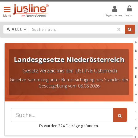
Menü
öffnen/schließen
Registrieren
Login
Menü
DROPDOWN: GEWÄHLTER WERT IST ALLE
ALLE
A
B
Landesgesetze Niederösterreich
•
D
Gesetz Verzeichnis der JUSLINE Österreich
E
Gesetze Sammlung unter Berücksichtigung des Standes der
Gesetzgebung vom 08.08.2026
F
G
•
•
•
Es wurden 324 Einträge gefunden.
K
L