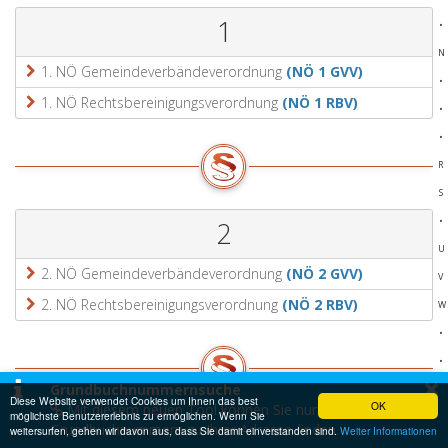
1
•
N
1. NÖ Gemeindeverbändeverordnung
(NÖ 1 GVV)
•
1. NÖ Rechtsbereinigungsverordnung
(NÖ 1 RBV)
•
•
R
S
•
2
U
2. NÖ Gemeindeverbändeverordnung
(NÖ 2 GVV)
V
2. NÖ Rechtsbereinigungsverordnung
(NÖ 2 RBV)
W
•
•
×
Grundbuchnummernsuche
•
Diese Website verwendet Cookies um Ihnen das best
OK
Mit diesem neuen Tool können Sie nun
möglichste Benutzererlebnis zu ermöglichen. Wenn Sie
3
Grundbuchnummern zu Ihrer Adresse finden.
weitersurfen, gehen wir davon aus, dass Sie damit einverstanden sind.
Weiter Informationen