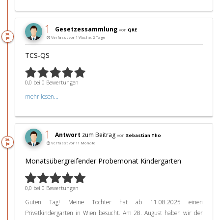
1
Gesetzessammlung
von
QRE
30.
Verfasst vor 1 Woche, 2 Tage
Jul
TCS-QS
0,0 bei 0 Bewertungen
mehr lesen...
1
Antwort
zum Beitrag
von
Sebastian Tho
30.
Verfasst vor 11 Monate
Jul
Monatsübergreifender Probemonat Kindergarten
0,0 bei 0 Bewertungen
Guten Tag! Meine Tochter hat ab 11.08.2025 einen
Privatkindergarten in Wien besucht. Am 28. August haben wir der