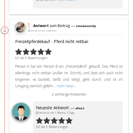
1
Antwort
zum Beitrag
von
CinnamonCity
27.
Verfasst vor 2 Wochen
Jul
Freizeitpferdekauf - Pferd nicht reitbar.
0,0 bei 0 Bewertungen
Person A hat von Person B ein „Freizeitpferd“ gekauft. Das Pferd ist
allerdings nicht reitbar (außer im Schritt), und lässt sich auch nicht
longieren. es buckelt, beißt und steigt, geht durch, und ist im
Umgang ziemlich gefähr...
mehr lesen...
2 vorherige Antworten
Neueste Antwort
von
alles2
Verfasst vor 1 Woche, 5 Tage
0,0 bei 0 Bewertungen