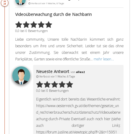
26.
Verfasst vor 1 Woche, 6 Tage
Jul
Videoüberwachung durch die Nachbarin
0,0 bei 0 Bewertungen
Liebe community, Unsere tolle Nachbarin kümmert sich ganz
besonders um ihre und unsre Sicherheit. Leider tut sie das ohne
unsrer Zustimmung. Sie überwacht seit einem Jahr unsere
Parkplätze, Garten sowie eine öffentliche Straße...
mehr lesen...
Neueste Antwort
von
alles2
Verfasst vor 1 Woche, 6 Tage
0,0 bei 0 Bewertungen
Eigentlich wird dort bereits das Wesentliche erwähnt:
https://www.oesterreich.gv.at/de/themen/gesetze_un
d_recht/verbraucherschutz/datenschutz/Videoueberw
achung-durch-Private Eventuell auch noch hier (siehe
auch dortiger Link):
https://forum.jusline.at/viewtopic.php?f=2&t=15951