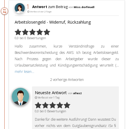
1
Antwort
zum Beitrag
von
Miss.dorfmadl
06.
Verfasst vor 2 Tage
Aug
Arbeitslosengeld - Widerruf, Rückzahlung
0,0 bei 0 Bewertungen
Hallo zusammen, kurze Verständnisfrage zu einer
Beschwerdevorentscheidung des AMS: Ich bezog Arbeitslosengeld.
Nach Prozess gegen den Arbeitgeber wurde dieser zu
Urlaubsersatzleistung und Kündigungsentschädigung verurteilt (...
mehr lesen...
2 vorherige Antworten
Neueste Antwort
von
alles2
Verfasst vor 1 Tag
0,0 bei 0 Bewertungen
Danke für die weitere Ausführung! Dann wusstest Du
vorher nichts von dem Gutglaubensgrundsatz iSv §