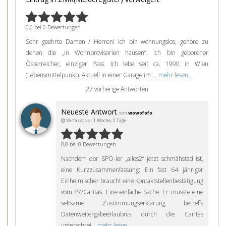
0,0 bei 0 Bewertungen
Sehr geehrte Damen / Herren! Ich bin wohnungslos, gehöre zu
denen die „in Wohnprovisorien hausen“. Ich bin geborener
Österreicher, einziger Pass. Ich lebe seit ca. 1990 in Wien
(Lebensmittelpunkt). Aktuell in einer Garage im ...
mehr lesen...
27 vorherige Antworten
Neueste Antwort
von
wowofofo
Verfasst vor 1 Woche, 2 Tage
0,0 bei 0 Bewertungen
Nachdem der SPÖ-ler „alles2“ jetzt schmähstad ist,
eine Kurzzusammenfassung: Ein fast 64 jähriger
Einheimischer braucht eine Kontaktstellenbestätigung
vom P7/Caritas. Eine einfache Sache. Er musste eine
seltsame Zustimmungserklärung betreffs
Datenweitergabeerlaubnis durch die Caritas
unterschrei...
mehr lesen...