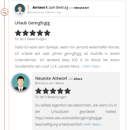
1
Antwort
zum Beitrag
von
Minute321
01.
Verfasst vor 1 Woche, 1 Tag
Aug
Urlaub Geringfügig
0,0 bei 0 Bewertungen
Hallo! Ich wäre sehr dankbar, wenn mir jemand weiterhelfen könnte.
Ich arbeite seit zwei Jahren geringfügig als Aushilfe in einem
Unternehmen. Ich verdiene etwa 500 € im Monat bei einem
Stundenlohn von rund 12 €. Letzten Mona...
mehr lesen...
Neueste Antwort
von
alles2
Verfasst vor 1 Woche
0,0 bei 0 Bewertungen
Du solltest eigentlich das bekommen, wie wenn Du in
der Urlaubszeit gearbeitet hättest:
https://www.wko.at/einstellen/geringfuegige-
beschaeftigung-arbeitsrechtlich
mehr lesen...