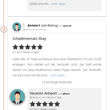
Selbst eine Att...
mehr lesen...
1
Antwort
zum Beitrag
von
zyzz24
26.
Verfasst vor 4 Monate
Jul
Schadensersatz Ebay
0,0 bei 0 Bewertungen
Liebe Alle, ich habe auf ebay.at eine neue Playstation5 Pro um 25,5€
ersteigert. Nun meldet sich der Verkäufer nicht, das Geld würde
bereits mit ebay Käuferschutz sowie Paypal bezahlt. Der Verkäufer
hat auch nicht auf die Emai...
mehr lesen...
16 vorherige Antworten
Neueste Antwort
von
alles2
Verfasst vor 1 Woche, 6 Tage
0,0 bei 0 Bewertungen