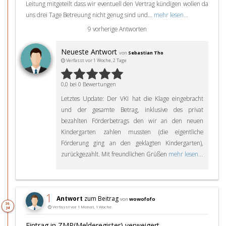
Leitung mitgeteilt dass wir eventuell den Vertrag kündigen wollen da
uns drei Tage Betreuung nicht genug sind und...
mehr lesen...
9 vorherige Antworten
Neueste Antwort
von
Sebastian Tho
Verfasst vor 1 Woche, 2 Tage
0,0 bei 0 Bewertungen
Letztes Update: Der VKI hat die Klage eingebracht
und der gesamte Betrag, inklusive des privat
bezahlten Förderbetrags den wir an den neuen
Kindergarten zahlen mussten (die eigentliche
Förderung ging an den geklagten Kindergarten),
zurückgezahlt. Mit freundlichen Grüßen
mehr lesen...
1
Antwort
zum Beitrag
von
wowofofo
30.
Verfasst vor 1 Monat, 1 Woche
Jul
Eintrag in ZMR(Melderegister) verweigert