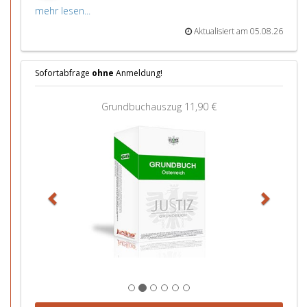
mehr lesen...
Aktualisiert am 05.08.26
Sofortabfrage
ohne
Anmeldung!
Z
W
Grundbuchauszug
11,90 €
u
e
r
i
ü
t
c
e
k
r