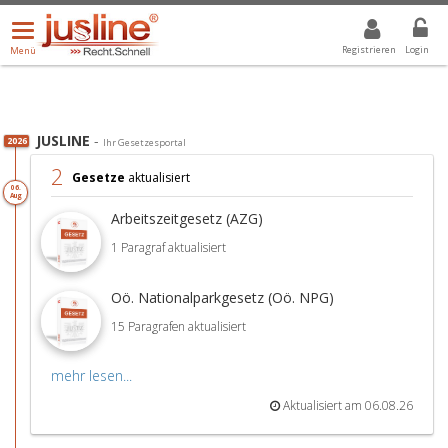
Menü
DROPDOWN: GEWÄHLTER WERT IST ALLE
ALLE
öffnen/schließen
Registrieren
Login
Menü
JUSLINE
-
2026
Ihr Gesetzesportal
2
Gesetze
aktualisiert
06.
Aug
Arbeitszeitgesetz (AZG)
1 Paragraf aktualisiert
Oö. Nationalparkgesetz (Oö. NPG)
15 Paragrafen aktualisiert
mehr lesen...
Aktualisiert am 06.08.26