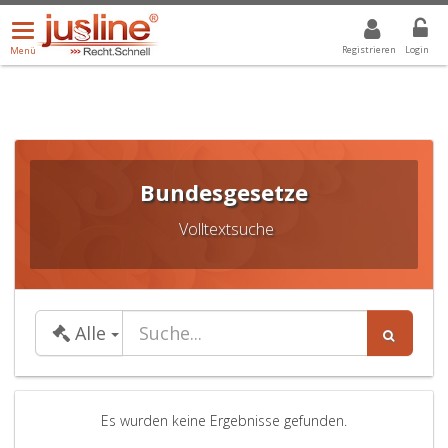
Menü
DROPDOWN: GEWÄHLTER WERT IST ALLE
ALLE
öffnen/schließen
Registrieren
Login
Menü
Bundesgesetze
Volltextsuche
Dropdown: Gewählter Wert ist Alle
Alle
Es wurden keine Ergebnisse gefunden.