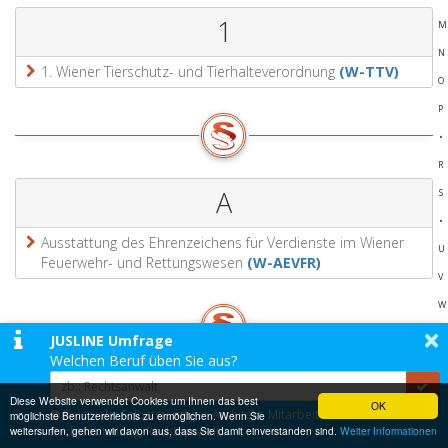
1
M
N
1. Wiener Tierschutz- und Tierhalteverordnung
(W-TTV)
O
P
•
R
A
S
•
Ausstattung des Ehrenzeichens für Verdienste im Wiener
U
Feuerwehr- und Rettungswesen
(W-AEVFR)
V
W
×
•
JUSLINE Umfrage
Welchen Beruf üben Sie aus?
•
B
•
Diese Website verwendet Cookies um Ihnen das best
OK
Beispiele: Selbstständiger Architekt, Mitarbeiter einer
möglichste Benutzererlebnis zu ermöglichen. Wenn Sie
weitersurfen, gehen wir davon aus, dass Sie damit einverstanden sind.
Rechtsabteilung, Rechtsanwalt,...
Weiter Informationen
Bauordnung für Wien
(BO für Wien)