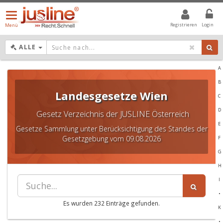
Menü
öffnen/schließen
Registrieren
Login
Menü
DROPDOWN: GEWÄHLTER WERT IST ALLE
ALLE
A
B
Landesgesetze Wien
C
D
Gesetz Verzeichnis der JUSLINE Österreich
E
Gesetze Sammlung unter Berücksichtigung des Standes der
Gesetzgebung vom 09.08.2026
F
G
H
I
•
Es wurden 232 Einträge gefunden.
K
•