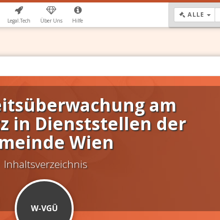
DR
ALLE
Legal.Tech
Über Uns
Hilfe
itsüberwachung am
z in Dienststellen der
meinde Wien
Inhaltsverzeichnis
W-VGÜ