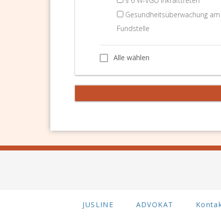
§ 6 W-VGÜ Inkrafttreten
Gesundheitsüberwachung am A
Fundstelle
Alle wählen
Alle wählen
JUSLINE
ADVOKAT
Konta