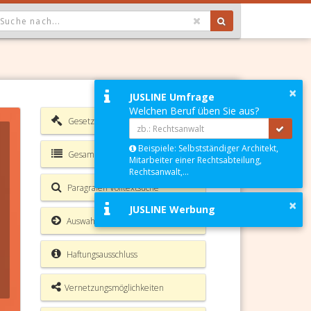
OPDOWN: GEWÄHLTER WERT IST ALLE
×
JUSLINE Umfrage
Welchen Beruf üben Sie aus?
Gesetzesverzeichnis
Beispiele: Selbstständiger Architekt,
Gesamte Rechtsvorschrift
Mitarbeiter einer Rechtsabteilung,
Rechtsanwalt,...
Paragrafen Volltextsuche
×
JUSLINE Werbung
Auswahl Aktionen
Haftungsausschluss
Vernetzungsmöglichkeiten