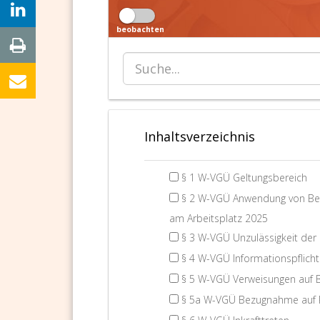
beobachten
Inhaltsverzeichnis
§ 1 W-VGÜ Geltungsbereich
§ 2 W-VGÜ Anwendung von Be
am Arbeitsplatz 2025
§ 3 W-VGÜ Unzulässigkeit der
§ 4 W-VGÜ Informationspflicht
§ 5 W-VGÜ Verweisungen auf 
§ 5a W-VGÜ Bezugnahme auf Ri