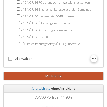
§ 10 NÖ USG Förderung von Umweltdienstleistungen
§ 11 NÖ USG Eigener Wirkungsbereich der Gemeinde
§ 12 NÖ USG Umgesetzte EG-Richtlinien
§ 13 NÖ USG Übergangsbestimmungen
§ 14 NÖ USG Aufhebung älteren Rechts
§ 15 NÖ USG Inkrafttreten
NÖ Umweltschutzgesetz (NÖ USG) Fundstelle
Alle wählen
Alle wählen
MERKEN
Sofortabfrage
ohne
Anmeldung!
Zurück
Weit
DSGVO Vorlagen
11,90 €