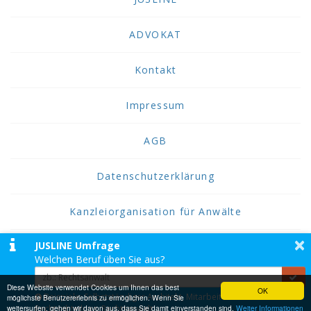
ADVOKAT
Kontakt
Impressum
AGB
Datenschutzerklärung
Kanzleiorganisation für Anwälte
×
JUSLINE Umfrage
2026 JUSLINE
Welchen Beruf üben Sie aus?
JUSLINE® ist eine Marke der ADVOKAT
Unternehmensberatung Greiter & Greiter GmbH.
Diese Website verwendet Cookies um Ihnen das best
OK
Beispiele: Selbstständiger Architekt, Mitarbeiter einer
möglichste Benutzererlebnis zu ermöglichen. Wenn Sie
weitersurfen, gehen wir davon aus, dass Sie damit einverstanden sind.
Rechtsabteilung, Rechtsanwalt,...
Weiter Informationen