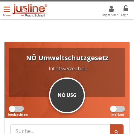
Menü
DROPDOWN: GEWÄHLTER WERT IST ALLE
ALLE
öffnen/schließen
Registrieren
Login
Menü
NÖ Umweltschutzgesetz
Inhaltsverzeichnis
NÖ USG
beobachten
merken