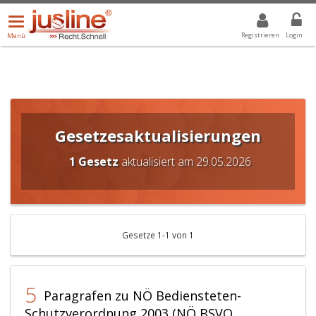
Menü
DROPDOWN: GEWÄHLTER WERT IST ALLE
ALLE
öffnen/schließen
Registrieren
Login
Menü
Gesetzesaktualisierungen
1 Gesetz
aktualisiert am 29.05.2026
Gesetze 1-1 von 1
5
Paragrafen zu NÖ Bediensteten-
Schutzverordnung 2003 (NÖ BSVO