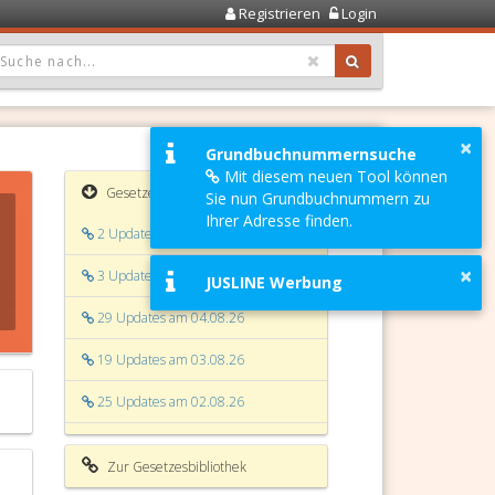
Registrieren
Login
OPDOWN: GEWÄHLTER WERT IST ALLE
×
Grundbuchnummernsuche
Mit diesem neuen Tool können
Gesetzesaktualisierungen
Sie nun Grundbuchnummern zu
Ihrer Adresse finden.
2 Updates am 06.08.26
×
3 Updates am 05.08.26
JUSLINE Werbung
29 Updates am 04.08.26
19 Updates am 03.08.26
25 Updates am 02.08.26
4 Updates am 01.08.26
Zur Gesetzesbibliothek
12 Updates am 31.07.26