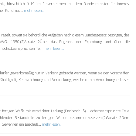
nik, hinsichtlich § 19 im Einvernehmen mit dem Bundesminister für Inneres,
iner Kundmac...
mehr lesen...
 regelt, soweit sie behördliche Aufgaben nach diesem Bundesgesetz besorgen, das
 – AVG. 1950.(2)Absatz 2Über das Ergebnis der Erprobung und über die
 höchstbeanspruchten Te...
mehr lesen...
dürfen gewerbsmäßig nur in Verkehr gebracht werden, wenn sie den Vorschriften
aßhaltigkeit, Kennzeichnung und Verpackung, welche durch Verordnung erlassen
 fertigen Waffe mit verstärkter Ladung (Endbeschuß). Höchstbeanspruchte Teile
lender Bestandteile zu fertigen Waffen zusammenzusetzen.(2)Absatz 2Dem
n Gewehren ein Beschuß...
mehr lesen...