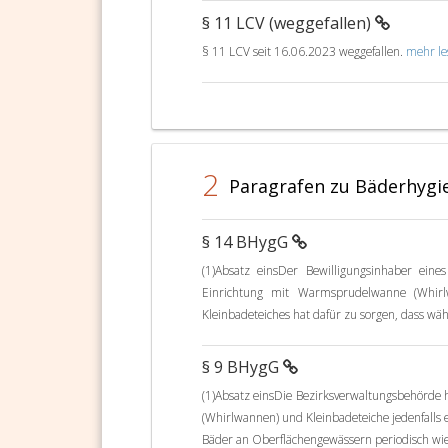
§ 11 LCV (weggefallen)
§ 11 LCV seit 16.06.2023 weggefallen.
mehr les
2
Paragrafen zu Bäderhygie
§ 14 BHygG
(1)Absatz einsDer Bewilligungsinhaber eine
Einrichtung mit Warmsprudelwanne (Whirl
Kleinbadeteiches hat dafür zu sorgen, dass wäh
§ 9 BHygG
(1)Absatz einsDie Bezirksverwaltungsbehörde
(Whirlwannen) und Kleinbadeteiche jedenfalls
Bäder an Oberflächengewässern periodisch wi