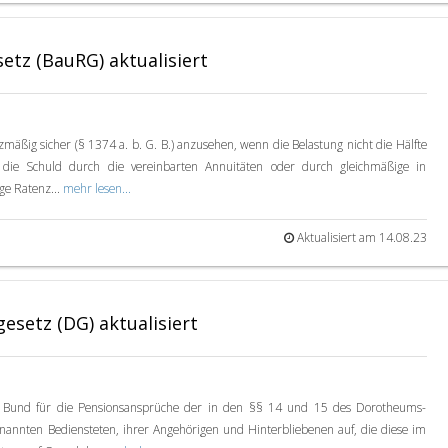
etz (BauRG) aktualisiert
zmäßig sicher (§ 1374 a. b. G. B.) anzusehen, wenn die Belastung nicht die Hälfte
 die Schuld durch die vereinbarten Annuitäten oder durch gleichmäßige in
ige Ratenz...
mehr lesen...
Aktualisiert am 14.08.23
setz (DG) aktualisiert
r Bund für die Pensionsansprüche der in den §§ 14 und 15 des Dorotheums-
nannten Bediensteten, ihrer Angehörigen und Hinterbliebenen auf, die diese im