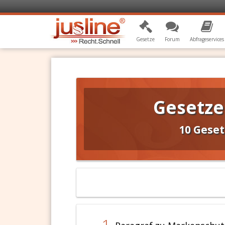
Gesetze
Forum
Abfrageservices
Gesetze
10 Gese
1