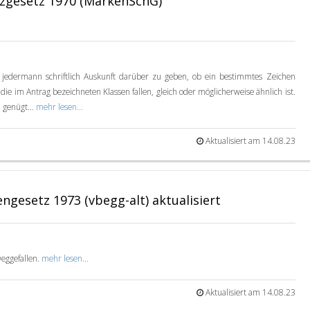
zgesetz 1970 (MarkenSchG)
DSGVO Vorlagen
11,90 €
 jedermann schriftlich Auskunft darüber zu geben, ob ein bestimmtes Zeichen
e im Antrag bezeichneten Klassen fallen, gleich oder möglicherweise ähnlich ist.
 genügt...
mehr lesen...
Aktualisiert am 14.08.23
gesetz 1973 (vbegg-alt) aktualisiert
weggefallen.
mehr lesen...
Aktualisiert am 14.08.23