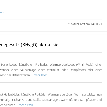
en...
Aktualisiert am 14.08.23
negesetz (BHygG) aktualisiert
s Hallenbades, künstlichen Freibades, Warmsprudelbades (Whirl Pools), einer
wanne), einer Saunaanlage, eines Warmluft- oder Dampfbades oder eines
rend der Betriebszeiten ...
mehr lesen...
 hat Hallenbäder, künstliche Freibäder, Warmsprudelbäder, Warmsprudelwannen
 einmal jährlich an Ort und Stelle, Saunaanlagen, Warmluft- und Dampfbäder und
ederkehrend ...
mehr lesen...