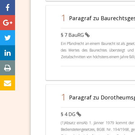
1
Paragraf zu Baurechtsges
§ 7 BauRG
Ein Pfandrecht an einem Baurecht ist als geset
des Wertes des Baurechtes übersteigt und
Zeitabschnitten von höchstens einem Jahre fäll
1
Paragraf zu Dorotheumsge
§ 4 DG
(1)Absatz einsAb 1. Jänner 1979 kommt de
Bedienstetengesetzes, BGBl. Nr. 194/1968, ge