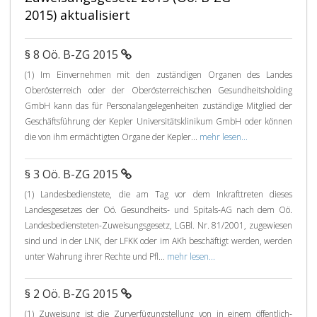
2015) aktualisiert
§ 8 Oö. B-ZG 2015
(1) Im Einvernehmen mit den zuständigen Organen des Landes
Oberösterreich oder der Oberösterreichischen Gesundheitsholding
GmbH kann das für Personalangelegenheiten zuständige Mitglied der
Geschäftsführung der Kepler Universitätsklinikum GmbH oder können
die von ihm ermächtigten Organe der Kepler...
mehr lesen...
§ 3 Oö. B-ZG 2015
(1) Landesbedienstete, die am Tag vor dem Inkrafttreten dieses
Landesgesetzes der Oö. Gesundheits- und Spitals-AG nach dem Oö.
Landesbediensteten-Zuweisungsgesetz, LGBl. Nr. 81/2001, zugewiesen
sind und in der LNK, der LFKK oder im AKh beschäftigt werden, werden
unter Wahrung ihrer Rechte und Pfl...
mehr lesen...
§ 2 Oö. B-ZG 2015
(1) Zuweisung ist die Zurverfügungstellung von in einem öffentlich-