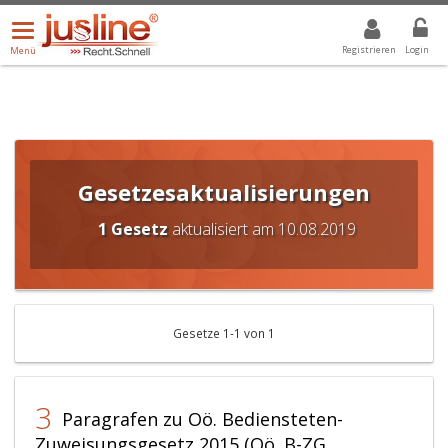
Menü
DROPDOWN: GEWÄHLTER WERT IST ALLE
ALLE
öffnen/schließen
Registrieren
Login
Menü
Gesetzesaktualisierungen
1 Gesetz
aktualisiert am 10.08.2019
Gesetze 1-1 von 1
3
Paragrafen zu Oö. Bediensteten-
Zuweisungsgesetz 2015 (Oö. B-ZG