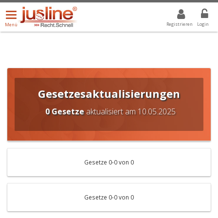
Menü
DROPDOWN: GEWÄHLTER WERT IST ALLE
ALLE
öffnen/schließen
Registrieren
Login
Menü
Gesetzesaktualisierungen
0 Gesetze
aktualisiert am 10.05.2025
Gesetze 0-0 von 0
Gesetze 0-0 von 0