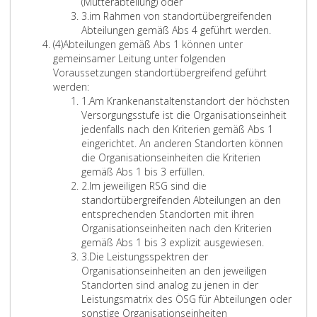
a
e
R
B
(Mutterabteilung) oder
c
Z
r
e
e
3.
im Rahmen von standortübergreifenden
h
i
e
m
t
i
Abteilungen gemäß Abs 4 geführt werden.
A
r
f
d
o
t
m
(4)
Abteilungen gemäß Abs 1 können unter
b
i
f
u
b
e
R
gemeinsamer Leitung unter folgenden
s
c
e
z
i
n
a
Voraussetzungen standortübergreifend geführt
a
h
r
A
i
l
u
h
werden:
t
t
3
b
Z
e
i
n
m
1.
Am Krankenanstaltenstandort der höchsten
z
u
t
i
r
s
d
e
Versorgungsstufe ist die Organisationseinheit
4
n
e
f
t
a
e
n
jedenfalls nach den Kriterien gemäß Abs 1
g
i
f
e
t
i
v
eingerichtet. An anderen Standorten können
s
l
e
O
i
n
o
die Organisationseinheiten die Kriterien
b
u
r
r
o
A
g
n
gemäß Abs 1 bis 3 erfüllen.
e
n
e
Z
g
n
m
e
s
2.
Im jeweiligen RSG sind die
z
g
i
i
a
m
K
s
t
standortübergreifenden Abteilungen an den
o
e
n
f
n
i
r
c
a
entsprechenden Standorten mit ihren
g
n
s
f
i
t
a
h
n
Organisationseinheiten nach den Kriterien
e
g
e
s
m
n
I
r
d
gemäß Abs 1 bis 3 explizit ausgewiesen.
n
e
r
Z
a
i
k
m
ä
o
3.
Die Leistungsspektren der
e
m
2
i
t
n
e
j
n
r
Organisationseinheiten an den jeweiligen
n
ä
f
i
d
n
e
k
t
Standorten sind analog zu jenen in der
V
ß
f
o
e
a
w
t
ü
Leistungsmatrix des ÖSG für Abteilungen oder
e
A
e
n
s
n
e
e
b
sonstige Organisationseinheiten