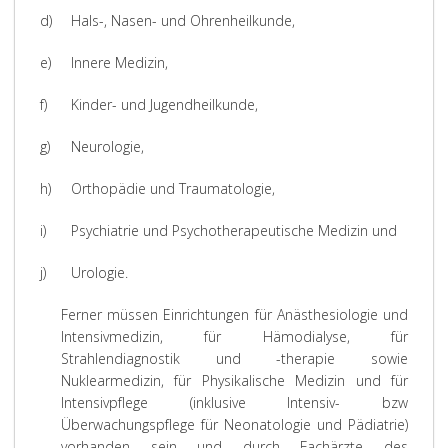
d)
Hals-, Nasen- und Ohrenheilkunde,
e)
Innere Medizin,
f)
Kinder- und Jugendheilkunde,
g)
Neurologie,
h)
Orthopädie und Traumatologie,
i)
Psychiatrie und Psychotherapeutische Medizin und
j)
Urologie.
Ferner müssen Einrichtungen für Anästhesiologie und
Intensivmedizin, für Hämodialyse, für
Strahlendiagnostik und -therapie sowie
Nuklearmedizin, für Physikalische Medizin und für
Intensivpflege (inklusive Intensiv- bzw
Überwachungspflege für Neonatologie und Pädiatrie)
vorhanden sein und durch Fachärzte des