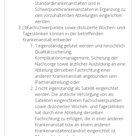
R
d
s
n
Standardkrankenanstalten und in
a
e
o
g
Schwerpunktkrankenanstalten in Ergänzung zu
h
f
w
e
den vorzuhaltenden Abteilungen eingerichtet
m
a
i
n
werden.
A
e
c
e
m
(3)
Fachschwerpunkte sowie dislozierte Wochen- und
b
n
h
f
i
Tageskliniken können in der betreffenden
s
d
r
ü
t
Krankenanstalt entweder
a
e
Z
i
r
a
1.
eigenständig geführt werden und hinsichtlich
t
r
i
c
A
c
Qualitätssicherung,
z
A
f
h
k
h
Komplikationsmanagement, Sicherung der
3
b
f
t
u
t
Nachsorge sowie ärztlicher Ausbildung an eine
d
e
u
t
b
Abteilung derselben Fachrichtung einer
e
r
n
g
i
anderen Krankenanstalt angebunden sein
c
e
g
e
s
(Partnerabteilung) oder
k
i
Z
s
r
v
2.
nicht eigenständig als Satellit eingerichtet
u
n
i
b
i
i
werden. Die ärztliche Versorgung von als
n
s
f
e
a
e
Satelliten eingerichteten Fachschwerpunkten
g
f
z
t
r
sowie dislozierten Wochen- und Tageskliniken
d
e
o
r
z
hat durch eine Abteilung derselben
e
r
g
i
e
Fachrichtung zu erfolgen, die in einer anderen
s
2
e
e
h
Krankenanstalt bzw an einem anderen
f
n
/
n
Krankenanstaltenstandort eingerichtet ist