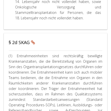
14. Lebensjahr noch nicht vollendet haben, sowie
e
o
n
r
n
d
n
w
Ö
r
Onkologische Versorgung und
r
l
k
d
d
i
g
e
S
d
Stammzelltransplantation für Personen, die das
e
g
e
e
J
e
e
n
G
e
18. Lebensjahr noch nicht vollendet haben.
i
e
n
n
u
O
n
d
e
n
c
n
a
:
g
r
a
e
i
.
h
d
n
e
g
n
n
n
n
e
s
n
a
d
.
s
a
n
t
d
n
e
c
§ 2d SKAG
c
V
a
p
i
n
h
h
o
l
s
s
e
l
M
r
t
y
a
n
i
(1) Entnahmeeinheiten sind rechtskräftig bewilligte
a
a
e
c
t
t
e
Krankenanstalten, die die Bereitstellung von Organen im
ß
u
n
h
i
s
ß
Sinn des Organtransplantationsgesetzes durchführen oder
g
s
-
o
o
p
l
koordinieren. Die Entnahmeeinheit kann sich auch mobiler
a
s
S
s
n
r
i
Teams bedienen, die die Entnahme von Organen in den
b
e
t
o
s
e
c
Räumlichkeiten anderer Krankenanstalten durchführen
e
t
a
m
e
c
h
oder koordinieren. Der Träger der Entnahmeeinheit hat
d
z
n
a
i
h
A
e
u
d
t
n
e
k
sicherzustellen, dass im Rahmen des Qualitätssystems
s
n
o
i
h
n
u
zumindest Standardarbeitsanweisungen (Standard
P
g
r
k
e
d
t
Operating Procedures-SOPs), Leitlinien, Ausbildungs- oder
a
e
t
m
i
e
f
Referenzhandbücher sowie Aufzeichnungen zur