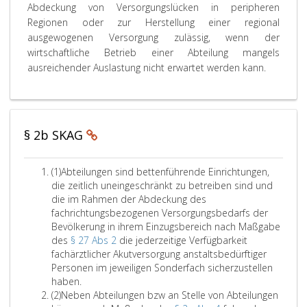
Abdeckung von Versorgungslücken in peripheren
Regionen oder zur Herstellung einer regional
ausgewogenen Versorgung zulässig, wenn der
wirtschaftliche Betrieb einer Abteilung mangels
ausreichender Auslastung nicht erwartet werden kann.
§ 2b SKAG
A
(1)
Abteilungen sind bettenführende Einrichtungen,
b
die zeitlich uneingeschränkt zu betreiben sind und
s
die im Rahmen der Abdeckung des
a
fachrichtungsbezogenen Versorgungsbedarfs der
t
Bevölkerung in ihrem Einzugsbereich nach Maßgabe
z
des
§ 27 Abs 2
die jederzeitige Verfügbarkeit
e
fachärztlicher Akutversorgung anstaltsbedürftiger
i
Personen im jeweiligen Sonderfach sicherzustellen
n
A
haben.
s
A
b
(2)
Neben Abteilungen bzw an Stelle von Abteilungen