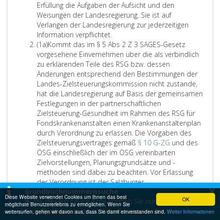
i
Erfüllung die Aufgaben der Aufsicht und den
g
n
t
s
i
,
n
Weisungen der Landesregierung. Sie ist auf
e
h
e
a
e
Z
s
Verlangen der Landesregierung zur jederzeitigen
r
i
a
t
s
i
J
Information verpflichtet.
P
n
n
i
e
f
A
e
(1a)
Kommt das im § 5 Abs 2 Z 3 SAGES-Gesetz
e
s
g
o
n
f
b
n
vorgesehene Einvernehmen über die als verbindlich
r
i
e
n
.
e
s
e
zu erklärenden Teile des RSG bzw. dessen
s
c
r
s
r
a
T
Änderungen entsprechend den Bestimmungen der
o
h
e
e
2
t
e
Landes-Zielsteuerungskommission nicht zustande,
n
t
c
i
,
z
i
hat die Landesregierung auf Basis der gemeinsamen
e
l
h
n
A
e
l
Festlegungen in der partnerschaftlichen
n
i
n
h
u
i
e
Zielsteuerung-Gesundheit im Rahmen des RSG für
i
c
e
e
f
n
d
Fondskrankenanstalten einen Krankenanstaltenplan
m
h
t
i
d
s
e
durch Verordnung zu erlassen. Die Vorgaben des
j
V
w
t
i
a
s
Zielsteuerungsvertrages gemäß
§ 10 G-ZG
und des
e
o
e
e
e
Ö
ÖSG einschließlich der im ÖSG vereinbarten
w
r
r
n
s
s
Zielvorstellungen, Planungsgrundsätze und -
e
h
d
d
e
t
methoden sind dabei zu beachten. Vor Erlassung
i
a
e
i
B
e
der Verordnung ist der Salzburger
l
l
n
e
e
×
Grundbuchnummernsuche
r
K
Gesundheitsfonds (SAGES) zu hören.
i
t
.
K
t
Diese Website verwendet Cookies um Ihnen das best
OK
Mit diesem neuen Tool können Sie nun
A
r
o
(2)
Dabei sind, um eine verbindliche, österreichweit
möglichste Benutzererlebnis zu ermöglichen. Wenn Sie
g
u
D
r
t
Grundbuchnummern zu Ihrer Adresse finden.
b
e
m
auf einheitlichen Grundsätzen basierende
weitersurfen, gehen wir davon aus, dass Sie damit einverstanden sind.
Weiter Informationen
e
n
e
i
e