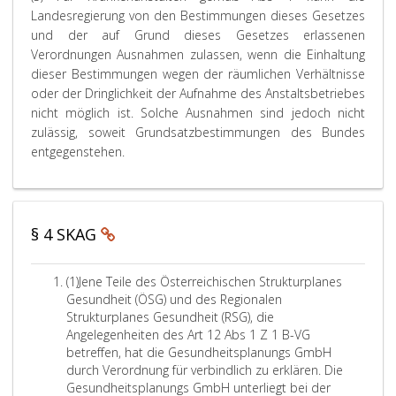
s
e
p
a
z
e
Landesregierung von den Bestimmungen dieses Gesetzes
o
e
l
n
e
m
und der auf Grund dieses Gesetzes erlassenen
r
i
ä
d
i
ä
Verordnungen Ausnahmen zulassen, wenn die Einhaltung
g
n
t
o
n
ß
dieser Bestimmungen wegen der räumlichen Verhältnisse
u
z
z
r
s
P
oder der Dringlichkeit der Aufnahme des Anstaltsbetriebes
n
u
e
t
b
a
g
h
m
e
i
r
nicht möglich ist. Solche Ausnahmen sind jedoch nicht
a
a
a
n
s
a
zulässig, soweit Grundsatzbestimmungen des Bundes
n
l
x
k
3
g
entgegenstehen.
s
t
i
ö
e
r
t
e
m
n
x
a
a
n
a
n
p
p
l
d
l
e
l
h
§ 4 SKAG
t
e
b
n
i
2
s
n
i
d
z
a
b
K
s
i
i
,
A
(1)
Jene Teile des Österreichischen Strukturplanes
e
r
z
e
t
A
b
Gesundheit (ÖSG) und des Regionalen
d
i
u
O
a
b
s
Strukturplanes Gesundheit (RSG), die
ü
t
r
r
u
s
a
Angelegenheiten des Art 12 Abs 1 Z 1 B-VG
r
e
H
g
s
a
t
betreffen, hat die Gesundheitsplanungs GmbH
f
r
ä
a
g
t
z
durch Verordnung für verbindlich zu erklären. Die
t
i
l
n
e
z
e
Gesundheitsplanungs GmbH unterliegt bei der
i
e
f
i
w
4