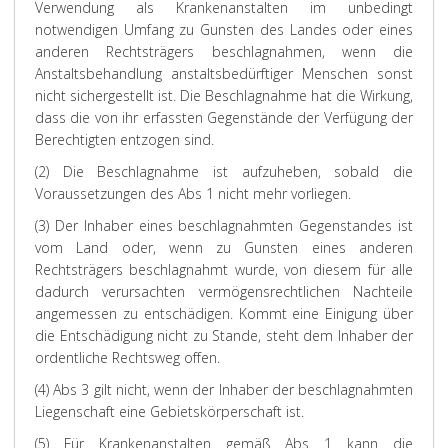
Verwendung als Krankenanstalten im unbedingt
t
s
n
n
d
z
notwendigen Umfang zu Gunsten des Landes oder eines
f
a
e
g
e
i
anderen Rechtsträgers beschlagnahmen, wenn die
a
t
n
e
n
n
Anstaltsbehandlung anstaltsbedürftiger Menschen sonst
c
i
a
r
K
i
h
o
m
i
r
s
nicht sichergestellt ist. Die Beschlagnahme hat die Wirkung,
ä
n
b
c
i
c
dass die von ihr erfassten Gegenstände der Verfügung der
r
s
u
h
t
h
Berechtigten entzogen sind.
z
e
l
t
e
e
(2) Die Beschlagnahme ist aufzuheben, sobald die
t
i
a
e
r
n
Voraussetzungen des Abs 1 nicht mehr vorliegen.
l
n
n
t
i
S
i
h
t
.
e
o
(3) Der Inhaber eines beschlagnahmten Gegenstandes ist
c
e
e
A
n
n
vom Land oder, wenn zu Gunsten eines anderen
h
i
B
n
g
d
Rechtsträgers beschlagnahmt wurde, von diesem für alle
e
t
e
a
e
e
dadurch verursachten vermögensrechtlichen Nachteile
r
e
t
n
m
r
angemessen zu entschädigen. Kommt eine Einigung über
A
n
r
d
ä
f
k
s
e
e
ß
ä
die Entschädigung nicht zu Stande, steht dem Inhaber der
u
i
u
r
A
c
ordentliche Rechtsweg offen.
t
n
u
e
b
h
(4) Abs 3 gilt nicht, wenn der Inhaber der beschlagnahmten
v
d
n
n
s
e
Liegenschaft eine Gebietskörperschaft ist.
e
d
g
S
a
r
r
i
s
t
t
g
(5) Für Krankenanstalten gemäß Abs 1 kann die