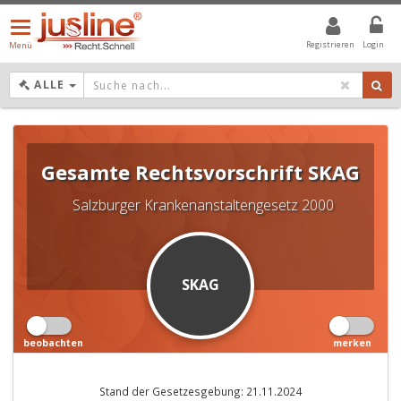
Menü
öffnen/schließen
Registrieren
Login
Menü
DROPDOWN: GEWÄHLTER WERT IST ALLE
ALLE
Gesamte Rechtsvorschrift
SKAG
Salzburger Krankenanstaltengesetz 2000
SKAG
beobachten
merken
Stand der Gesetzesgebung: 21.11.2024