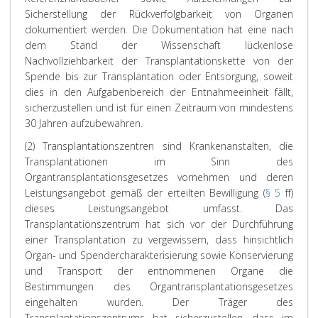
r
n
s
i
t
n
a
Sicherstellung der Rückverfolgbarkeit von Organen
a
s
u
t
j
S
l
dokumentiert werden. Die Dokumentation hat eine nach
g
t
n
m
e
t
l
dem Stand der Wissenschaft lückenlose
r
a
d
i
d
a
v
Nachvollziehbarkeit der Transplantationskette von der
a
n
d
n
e
n
e
Spende bis zur Transplantation oder Entsorgung, soweit
p
d
i
d
n
d
r
dies in den Aufgabenbereich der Entnahmeeinheit fällt,
h
o
e
e
f
o
s
2
r
n
s
a
r
o
sicherzustellen und ist für einen Zeitraum von mindestens
7
t
a
t
l
t
r
30 Jahren aufzubewahren.
,
ü
c
e
l
e
g
(2) Transplantationszentren sind Krankenanstalten, die
A
b
h
n
s
n
u
Transplantationen im Sinn des
b
e
A
s
n
m
n
Organtransplantationsgesetzes vornehmen und deren
s
r
b
1
a
i
g
a
g
s
2
c
t
w
Leistungsangebot gemäß der erteilten Bewilligung (
§ 5
ff)
t
r
a
h
i
ä
dieses Leistungsangebot umfasst. Das
z
e
t
B
d
h
h
Transplantationszentrum hat sich vor der Durchführung
2
i
z
e
e
r
r
einer Transplantation zu vergewissern, dass hinsichtlich
,
f
e
t
n
e
e
Organ- und Spendercharakterisierung sowie Konservierung
d
e
i
t
K
n
n
und Transport der entnommenen Organe die
i
n
n
e
r
O
d
Bestimmungen des Organtransplantationsgesetzes
e
d
s
n
i
r
d
eingehalten wurden. Der Träger des
j
g
b
.
t
g
e
Transplantationszentrums hat sicherzustellen, dass im