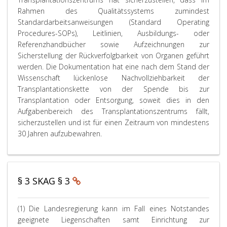
e
e
i
A
e
a
r
Rahmen des Qualitätssystems zumindest
d
f
s
u
r
n
Ö
e
ü
3
f
i
i
f
Standardarbeitsanweisungen (Standard Operating
r
h
e
d
e
s
f
Procedures-SOPs), Leitlinien, Ausbildungs- oder
z
r
i
i
n
a
n
Referenzhandbücher sowie Aufzeichnungen zur
e
t
n
e
g
t
u
Sicherstellung der Rückverfolgbarkeit von Organen geführt
i
w
g
s
e
i
n
werden. Die Dokumentation hat eine nach dem Stand der
t
e
e
e
m
o
g
Wissenschaft lückenlose Nachvollziehbarkeit der
i
r
r
B
ä
n
s
Transplantationskette von der Spende bis zur
g
d
i
e
ß
s
z
Transplantation oder Entsorgung, soweit dies in den
e
e
c
t
A
e
e
Aufgabenbereich des Transplantationszentrums fällt,
V
n
h
t
b
i
i
sicherzustellen und ist für einen Zeitraum von mindestens
e
:
t
e
s
n
t
r
e
n
a
h
f
30 Jahren aufzubewahren.
f
t
a
t
e
ü
ü
e
n
z
i
r
g
n
z
e
t
d
b
O
a
i
e
i
§ 3 SKAG § 3
a
r
h
n
n
e
r
g
l
s
n
m
k
a
k
,
a
e
(1) Die Landesregierung kann im Fall eines Notstandes
e
n
ö
e
c
d
geeignete Liegenschaften samt Einrichtung zur
i
i
n
i
h
i