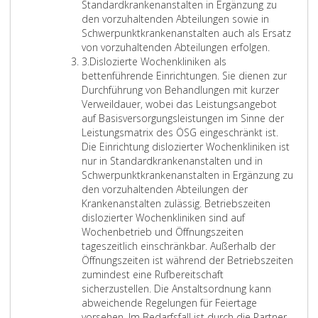
e
ö
n
Standardkrankenanstalten in Ergänzung zu
i
n
d
den vorzuhaltenden Abteilungen sowie in
t
n
e
Schwerpunktkrankenanstalten auch als Ersatz
l
e
E
F
von vorzuhaltenden Abteilungen erfolgen.
i
Z
n
i
a
3.
Dislozierte Wochenkliniken als
c
i
n
n
c
bettenführende Einrichtungen. Sie dienen zur
h
f
a
r
h
Durchführung von Behandlungen mit kurzer
u
f
c
i
s
Verweildauer, wobei das Leistungsangebot
n
e
h
c
c
auf Basisversorgungsleistungen im Sinne der
e
r
M
h
h
Leistungsmatrix des ÖSG eingeschränkt ist.
i
3
a
t
w
Die Einrichtung dislozierter Wochenkliniken ist
n
ß
u
e
nur in Standardkrankenanstalten und in
g
g
n
r
Schwerpunktkrankenanstalten in Ergänzung zu
e
a
g
p
den vorzuhaltenden Abteilungen der
s
b
e
u
Krankenanstalten zulässig. Betriebszeiten
c
e
n
n
dislozierter Wochenkliniken sind auf
h
d
f
k
Wochenbetrieb und Öffnungszeiten
r
e
ü
t
tageszeitlich einschränkbar. Außerhalb der
ä
s
r
e
Öffnungszeiten ist während der Betriebszeiten
n
P
R
a
zumindest eine Rufbereitschaft
k
a
e
l
sicherzustellen. Die Anstaltsordnung kann
t
r
m
s
abweichende Regelungen für Feiertage
z
a
o
b
vorsehen. Im Bedarfsfall ist durch die Partner-