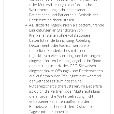
u
g
b
e
oder Mutterabteilung die erforderliche
b
r
i
t
Weiterbetreuung nicht entlassener
e
a
l
t
Patientinnen und Patienten außerhalb der
t
p
i
e
Betriebszeit sicherzustellen.
r
Z
h
s
n
4.
Dislozierte Tageskliniken als bettenführende
e
i
2
a
f
Einrichtungen an Standorten von
i
f
a
t
ü
Krankenanstalten ohne vollstationäre
b
f
,
i
h
bettenführende Einrichtung (Abteilung,
e
e
A
o
r
Department oder Fachschwerpunkt)
n
r
b
n
e
desselben Sonderfaches mit einem auf
s
4
s
u
n
tagesklinisch elektiv erbringbare Leistungen
i
a
n
d
eingeschränkten Leistungsangebot im Sinne
n
t
d
e
der Leistungsmatrix des ÖSG. Sie weisen
d
z
N
E
eingeschränkte Öffnungs- und Betriebszeiten
u
4
a
i
auf. Außerhalb der Öffnungszeit ist während
n
,
c
n
der Betriebszeit zumindest eine
d
f
h
r
Rufbereitschaft sicherzustellen. Im Bedarfsfall
d
o
s
i
ist durch die Partner- oder Mutterabteilung
i
l
o
c
die erforderliche Weiterbetreuung nicht
e
g
r
h
entlassener Patienten außerhalb der
i
e
g
t
Betriebszeit sicherzustellen. Dislozierte
m
n
e
u
Tageskliniken können in