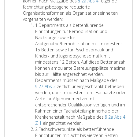
b
t
können nach Maßgabe des
§ 2a Abs 4
folgende
s
e
fachrichtungsbezogene reduzierte
a
i
Organisationsformen als Organisationseinheiten
t
l
N
vorgehalten werden:
z
u
Z
e
1.
Departments als bettenführende
2
n
i
b
Einrichtungen für Remobilisation und
g
f
e
Nachsorge sowie für
e
f
n
Akutgeriatrie/Remobilisation mit mindestens
n
e
A
15 Betten sowie für Psychosomatik und
s
r
b
Kinder- und Jugendpsychosomatik mit
i
e
t
mindestens 12 Betten. Auf diese Bettenanzahl
n
i
e
können ambulante Betreuungsplätze maximal
d
n
i
bis zur Hälfte angerechnet werden.
b
s
l
Departments müssen nach Maßgabe des
e
u
§ 27 Abs 2
zeitlich uneingeschränkt betrieben
t
n
werden, über mindestens drei Fachärzte oder
t
g
Ärzte für Allgemeinmedizin mit
e
e
entsprechender Qualifikation verfügen und im
n
n
Rahmen einer Fachabteilung innerhalb der
f
b
Krankenanstalt nach Maßgabe des
§ 2a Abs 4
ü
z
D
Z 1
eingerichtet werden.
h
Z
w
e
2.
Fachschwerpunkte als bettenführende
r
i
a
p
Einrichtungen mit acht bis vierzehn Betten