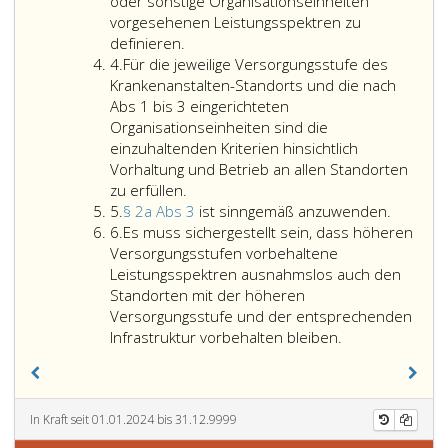
Fachrichtung
den
standort
oder sonstige Organisationseinheiten
sowie
Kriterien
Abteilun
vorgesehenen Leistungsspektren zu
erforderlichenfalls
gemäß
an
definieren.
Ziffer
über
Absatz
den
4.
Für die jeweilige Versorgungsstufe des
4
weitere
eins,
entspre
Krankenanstalten-Standorts und die nach
Fachärzte
eingerichtet.
Standort
Abs 1 bis 3 eingerichteten
zur
An
mit
Organisationseinheiten sind die
Abdeckung
anderen
ihren
einzuhaltenden Kriterien hinsichtlich
der
Standorten
Organisa
Vorhaltung und Betrieb an allen Standorten
Rufbereitschaft
Für
können
nach
zu erfüllen.
Ziffer
verfügen.
die
die
den
Paragra
5.
§ 2a Abs 3
ist sinngemäß anzuwenden.
5
Ziffer
Die
jeweilige
Organisationseinheiten
Kriterien
2
6.
Es muss sichergestellt sein, dass höheren
6
Einrichtung
Versorgungsstufe
die
gemäß
a,
Versorgungsstufen vorbehaltene
von
des
Kriterien
Absatz
Absatz
Leistungsspektren ausnahmslos auch den
Fachschwerpunkten
Krankenanstalten-
gemäß
eins
3,
Standorten mit der höheren
kann
Standorts
Absatz
bis
ist
Versorgungsstufe und der entsprechenden
in
und
eins
3
sinnge
Infrastruktur vorbehalten bleiben.
Standardkrankenanstalten
die
bis
explizit
anzuwe
in
nach
3
ausgewie
Ergänzung
Absatz
erfüllen.
zu
eins
In Kraft seit 01.01.2024 bis 31.12.9999
den
bis