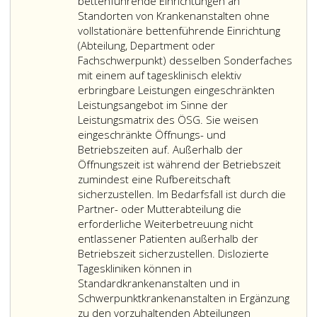
4
gemäß
entsprechender
bettenführende Einrichtungen an
Paragraph
Qualifikation
Standorten von Krankenanstalten ohne
2
verfügen
vollstationäre bettenführende Einrichtung
a,
und
(Abteilung, Department oder
Absatz
im
Fachschwerpunkt) desselben Sonderfaches
4,
Rahmen
mit einem auf tagesklinisch elektiv
Ziffer
einer
erbringbare Leistungen eingeschränkten
2,
Fachabteilung
Leistungsangebot im Sinne der
Auf
innerhalb
Leistungsmatrix des ÖSG. Sie weisen
diese
der
eingeschränkte Öffnungs- und
Bettenanzahl
Krankenanstalt
Betriebszeiten auf. Außerhalb der
können
nach
Öffnungszeit ist während der Betriebszeit
ambulante
Maßgabe
zumindest eine Rufbereitschaft
Betreuungsplätze
des
sicherzustellen. Im Bedarfsfall ist durch die
maximal
Paragraph
Partner- oder Mutterabteilung die
bis
2
erforderliche Weiterbetreuung nicht
zur
a,
entlassener Patienten außerhalb der
Hälfte
Absatz
Betriebszeit sicherzustellen. Dislozierte
angerechnet
4,
Tageskliniken können in
werden.
Ziffer
Standardkrankenanstalten und in
Fachschwerpunkte
eins,
Schwerpunktkrankenanstalten in Ergänzung
können
eingerichtet
zu den vorzuhaltenden Abteilungen