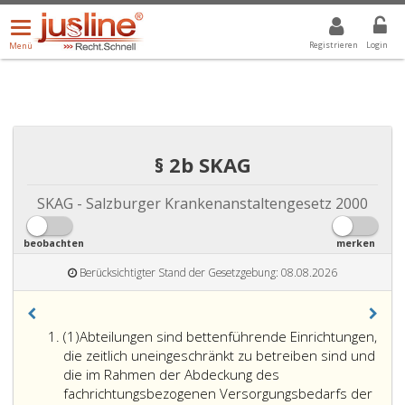
Menü
DROPDOWN: GEWÄHLTER WERT IST ALLE
ALLE
öffnen/schließen
Registrieren
Login
Menü
§ 2b SKAG
SKAG - Salzburger Krankenanstaltengesetz 2000
beobachten
merken
Berücksichtigter Stand der Gesetzgebung: 08.08.2026
Absatz
(1)
Abteilungen sind bettenführende Einrichtungen,
eins
die zeitlich uneingeschränkt zu betreiben sind und
die im Rahmen der Abdeckung des
fachrichtungsbezogenen Versorgungsbedarfs der