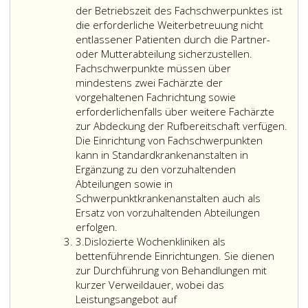
Psychosomatik
jeweiligen
der Betriebszeit des Fachschwerpunktes ist
und
Sonderfach
die erforderliche Weiterbetreuung nicht
Kinder-
sicherzustellen
entlassener Patienten durch die Partner-
und
haben.
oder Mutterabteilung sicherzustellen.
Jugendpsychosomatik
Fachschwerpunkte müssen über
mit
mindestens zwei Fachärzte der
mindestens
vorgehaltenen Fachrichtung sowie
12 Betten.
erforderlichenfalls über weitere Fachärzte
Auf
zur Abdeckung der Rufbereitschaft verfügen.
diese
Die Einrichtung von Fachschwerpunkten
Bettenanzahl
kann in Standardkrankenanstalten in
können
Ergänzung zu den vorzuhaltenden
ambulante
Abteilungen sowie in
Betreuungsplätze
Schwerpunktkrankenanstalten auch als
maximal
Ersatz von vorzuhaltenden Abteilungen
Fachschwerpunkte
bis
erfolgen.
Ziffer
als
zur
3.
Dislozierte Wochenkliniken als
3
bettenführende
Hälfte
bettenführende Einrichtungen. Sie dienen
Einrichtungen
angerechnet
zur Durchführung von Behandlungen mit
mit
werden.
kurzer Verweildauer, wobei das
acht
Departments
Leistungsangebot auf