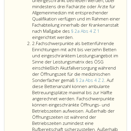
2
fachrichtungsbezog
uneingeschränkt betrieben werden, über
a,
Versorgungsbedarf
mindestens drei Fachärzte oder Ärzte für
Absatz
der
Allgemeinmedizin mit entsprechender
4,
Bevölkerung
Qualifikation verfügen und im Rahmen einer
folgende
in
Fachabteilung innerhalb der Krankenanstalt
fachrichtungsbezogene
ihrem
nach Maßgabe des
§ 2a Abs 4 Z 1
reduzierte
Departments
Einzugsbereich
eingerichtet werden.
Ziffer
Organisationsformen
als
nach
2.
Fachschwerpunkte als bettenführende
2
als
bettenführende
Maßgabe
Einrichtungen mit acht bis vierzehn Betten
Organisationseinheiten
Einrichtungen
des
und eingeschränktem Leistungsangebot im
vorgehalten
für
Paragraph
Sinne der Leistungsmatrix des ÖSG
werden:
Remobilisation
27,
einschließlich Akutfallversorgung während
und
Absatz
der Öffnungszeit für die medizinischen
Nachsorge
2,
Sonderfächer gemäß
§ 2a Abs 4 Z 2
. Auf
sowie
die
diese Bettenanzahl können ambulante
für
jederzeitige
Betreuungsplätze maximal bis zur Hälfte
Akutgeriatrie/Remobilisation
Verfügbarkeit
angerechnet werden. Fachschwerpunkte
mit
fachärztlicher
können eingeschränkte Öffnungs- und
mindestens
Akutversorgung
Betriebszeiten aufweisen. Außerhalb der
15 Betten
anstaltsbedürftiger
Öffnungszeiten ist während der
sowie
Personen
Betriebszeiten zumindest eine
für
im
Rufbereitschaft sicherzustellen. Außerhalb