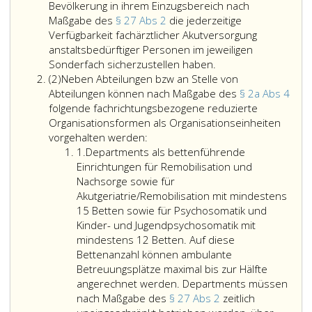
Bevölkerung in ihrem Einzugsbereich nach
Maßgabe des
§ 27 Abs 2
die jederzeitige
Verfügbarkeit fachärztlicher Akutversorgung
anstaltsbedürftiger Personen im jeweiligen
Abteilungen
Sonderfach sicherzustellen haben.
Absatz
sind
(2)
Neben Abteilungen bzw an Stelle von
2
bettenführende
Abteilungen können nach Maßgabe des
§ 2a Abs 4
Einrichtungen,
folgende fachrichtungsbezogene reduzierte
die
Organisationsformen als Organisationseinheiten
Neben
zeitlich
vorgehalten werden:
Ziffer
Abteilungen
uneingeschränkt
1.
Departments als bettenführende
eins
bzw
zu
Einrichtungen für Remobilisation und
an
betreiben
Nachsorge sowie für
Stelle
sind
Akutgeriatrie/Remobilisation mit mindestens
von
und
15 Betten sowie für Psychosomatik und
Abteilungen
die
Kinder- und Jugendpsychosomatik mit
können
im
mindestens 12 Betten. Auf diese
nach
Rahmen
Bettenanzahl können ambulante
Maßgabe
der
Betreuungsplätze maximal bis zur Hälfte
des
Abdeckung
angerechnet werden. Departments müssen
Paragraph
des
nach Maßgabe des
§ 27 Abs 2
zeitlich