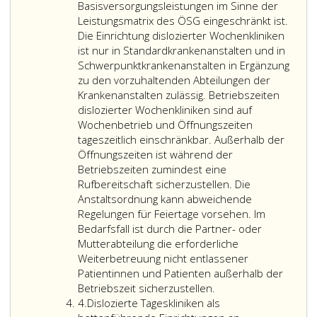
bis
müssen
Basisversorgungsleistungen im Sinne der
vierzehn
nach
Leistungsmatrix des ÖSG eingeschränkt ist.
Betten
Maßgabe
Die Einrichtung dislozierter Wochenkliniken
und
des
ist nur in Standardkrankenanstalten und in
eingeschränktem
Paragraph
Schwerpunktkrankenanstalten in Ergänzung
Leistungsangebot
27,
zu den vorzuhaltenden Abteilungen der
im
Absatz
Krankenanstalten zulässig. Betriebszeiten
Sinne
2,
dislozierter Wochenkliniken sind auf
der
zeitlich
Wochenbetrieb und Öffnungszeiten
Leistungsmatrix
uneingeschränkt
tageszeitlich einschränkbar. Außerhalb der
des
betrieben
Öffnungszeiten ist während der
ÖSG
werden,
Betriebszeiten zumindest eine
einschließlich
über
Rufbereitschaft sicherzustellen. Die
Akutfallversorgung
mindestens
Anstaltsordnung kann abweichende
während
drei
Regelungen für Feiertage vorsehen. Im
der
Fachärzte
Bedarfsfall ist durch die Partner- oder
Öffnungszeit
oder
Mutterabteilung die erforderliche
für
Ärzte
Weiterbetreuung nicht entlassener
die
für
Patientinnen und Patienten außerhalb der
medizinischen
Allgemeinmedizin
Betriebszeit sicherzustellen.
Ziffer
Sonderfächer
mit
4.
Dislozierte Tageskliniken als