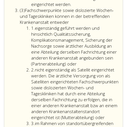
eingeschränkte
werden.
eingerichtet werden.
Absatz
Öffnungs-
(3)
Fachschwerpunkte sowie dislozierte Wochen-
3
und
und Tageskliniken können in der betreffenden
Betriebszeiten
Krankenanstalt entweder
Ziffer
aufweisen.
1.
eigenständig geführt werden und
eins
Außerhalb
hinsichtlich Qualitätssicherung,
der
Komplikationsmanagement, Sicherung der
Öffnungszeiten
Nachsorge sowie ärztlicher Ausbildung an
ist
eine Abteilung derselben Fachrichtung einer
während
anderen Krankenanstalt angebunden sein
der
(Partnerabteilung) oder
Ziffer
Betriebszeiten
2.
nicht eigenständig als Satellit eingerichtet
2
zumindest
werden. Die ärztliche Versorgung von als
eine
Satelliten eingerichteten Fachschwerpunkten
Rufbereitschaft
sowie dislozierten Wochen- und
sicherzustellen.
Tageskliniken hat durch eine Abteilung
Außerhalb
derselben Fachrichtung zu erfolgen, die in
der
einer anderen Krankenanstalt bzw an einem
Betriebszeit
anderen Krankenanstaltenstandort
des
eingerichtet ist (Mutterabteilung) oder
Ziffer
Fachschwerpunktes
3.
im Rahmen von standortübergreifenden