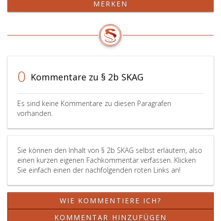
MERKEN
vorzuhaltenden
3
Abteilungen
eingerichteten
sowie
Organisationseinheiten
in
sind
Schwerpunktkrankenanstalten
die
auch
einzuhaltenden
als
Kriterien
0
Kommentare zu § 2b SKAG
Ersatz
hinsichtlich
von
Vorhaltung
vorzuhaltenden
und
Es sind keine Kommentare zu diesen Paragrafen
Abteilungen
Betrieb
vorhanden.
erfolgen.
an
allen
Standorten
Sie können den Inhalt von § 2b SKAG selbst erläutern, also
zu
einen kurzen eigenen Fachkommentar verfassen. Klicken
erfüllen.
Sie einfach einen der nachfolgenden roten Links an!
WIE KOMMENTIERE ICH?
KOMMENTAR HINZUFÜGEN