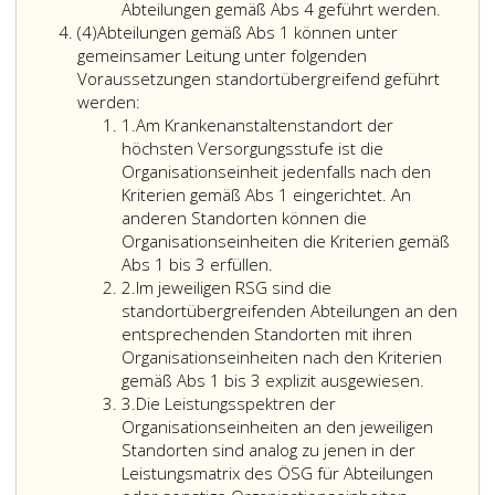
3
ist
im
Abteilungen gemäß Abs 4 geführt werden.
Absatz
die
Rahme
(4)
Abteilungen gemäß Abs 1 können unter
4
erforderliche
von
gemeinsamer Leitung unter folgenden
Weiterbetreuung
stando
Voraussetzungen standortübergreifend geführt
Abteilungen
nicht
Abteil
werden:
Ziffer
gemäß
entlassener
gemäß
1.
Am Krankenanstaltenstandort der
eins
Absatz
Patienten
Absatz
höchsten Versorgungsstufe ist die
eins,
durch
4,
Organisationseinheit jedenfalls nach den
können
die
geführt
Kriterien gemäß Abs 1 eingerichtet. An
unter
Partner-
werden
anderen Standorten können die
gemeinsamer
oder
Organisationseinheiten die Kriterien gemäß
Leitung
Mutterabteilung
Am
Abs 1 bis 3 erfüllen.
Ziffer
unter
sicherzustellen.
Krankenanstaltenstandort
2.
Im jeweiligen RSG sind die
2
folgenden
Fachschwerpunkte
der
standortübergreifenden Abteilungen an den
Voraussetzungen
müssen
höchsten
entsprechenden Standorten mit ihren
standortübergreifend
über
Versorgungsstufe
Organisationseinheiten nach den Kriterien
geführt
mindestens
ist
Im
gemäß Abs 1 bis 3 explizit ausgewiesen.
Ziffer
werden:
zwei
die
jeweilige
3.
Die Leistungsspektren der
3
Fachärzte
Organisationseinheit
RSG
Organisationseinheiten an den jeweiligen
der
jedenfalls
sind
Standorten sind analog zu jenen in der
vorgehaltenen
nach
die
Leistungsmatrix des ÖSG für Abteilungen