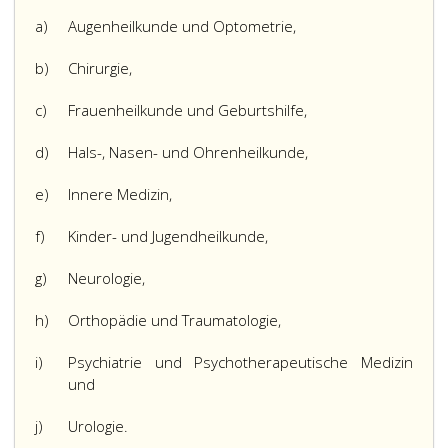
a)
Augenheilkunde und Optometrie,
b)
Chirurgie,
c)
Frauenheilkunde und Geburtshilfe,
d)
Hals-, Nasen- und Ohrenheilkunde,
e)
Innere Medizin,
f)
Kinder- und Jugendheilkunde,
g)
Neurologie,
h)
Orthopädie und Traumatologie,
i)
Psychiatrie und Psychotherapeutische Medizin
und
j)
Urologie.