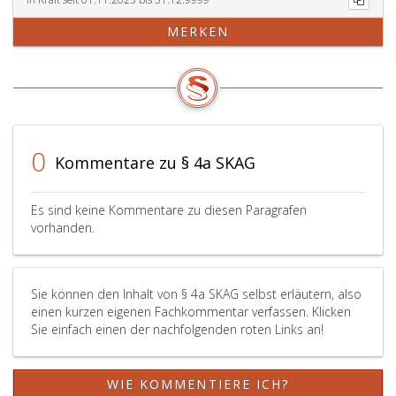
Sicherstellung
Angehörigen
der
des
MERKEN
öffentlichen
zahnärztlichen
Krankenanstaltspflege
Berufs
und
oder
zu
des
Zwecken
Dentistenberu
der
betreffenden
Planung
personenbezo
0
Kommentare zu § 4a SKAG
des
Daten
Rettungswesens
gemäß
jene
Absatz
Es sind keine Kommentare zu diesen Paragrafen
personenbezogenen
eins,
vorhanden.
Daten
sind
aus
zu
der
löschen,
Sie können den Inhalt von § 4a SKAG selbst erläutern, also
Ärzteliste,
sofern
einen kurzen eigenen Fachkommentar verfassen. Klicken
der
diese
Sie einfach einen der nachfolgenden roten Links an!
Zahnärzteliste
für
und
die
der
verfolgten
WIE KOMMENTIERE ICH?
Ausbildungsstellenverwaltung
Zwecke