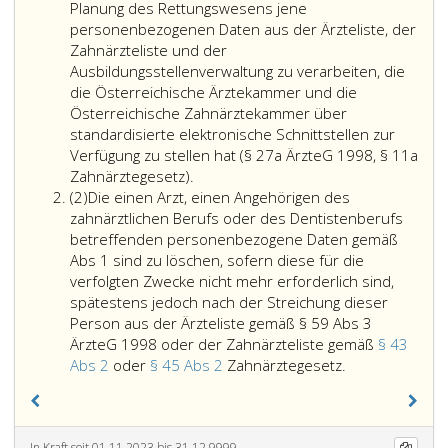
Planung des Rettungswesens jene
personenbezogenen Daten aus der Ärzteliste, der
Zahnärzteliste und der
Ausbildungsstellenverwaltung zu verarbeiten, die
die Österreichische Ärztekammer und die
Österreichische Zahnärztekammer über
standardisierte elektronische Schnittstellen zur
Verfügung zu stellen hat (§ 27a ÄrzteG 1998, § 11a
Die
Zahnärztegesetz).
Absatz
Landesregierung
(2)
Die einen Arzt, einen Angehörigen des
2
ist
zahnärztlichen Berufs oder des Dentistenberufs
als
betreffenden personenbezogene Daten gemäß
Verantwortlicher
Abs 1 sind zu löschen, sofern diese für die
gemäß
verfolgten Zwecke nicht mehr erforderlich sind,
Artikel
spätestens jedoch nach der Streichung dieser
4,
Person aus der Ärzteliste gemäß § 59 Abs 3
Ziffer
ÄrzteG 1998 oder der Zahnärzteliste gemäß
§ 43
7,
Die
Abs 2
oder
§ 45 Abs 2
Zahnärztegesetz.
DSGVO
einen
ermächtigt,
Arzt,
zur
einen
In Kraft seit 01.11.2023 bis 31.12.9999