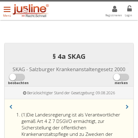
Menü
DROPDOWN: GEWÄHLTER WERT IST ALLE
ALLE
öffnen/schließen
Registrieren
Login
Menü
§ 4a SKAG
SKAG - Salzburger Krankenanstaltengesetz 2000
beobachten
merken
Berücksichtigter Stand der Gesetzgebung: 09.08.2026
Absatz
(1)
Die Landesregierung ist als Verantwortlicher
eins
gemäß Art 4 Z 7 DSGVO ermächtigt, zur
Sicherstellung der öffentlichen
Krankenanstaltspflege und zu Zwecken der