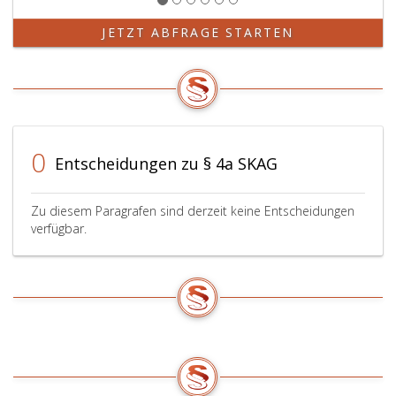
a,
der
ÄrzteG 1998,
Zahnärzteliste
JETZT ABFRAGE STARTEN
Paragraph
gemäß
11
Paragraph
a,
43,
Zahnärztegesetz).
Absatz
2,
oder
0
Paragraph
Entscheidungen zu § 4a SKAG
45,
Absatz
2,
Zu diesem Paragrafen sind derzeit keine Entscheidungen
verfügbar.
Zahnärztegese