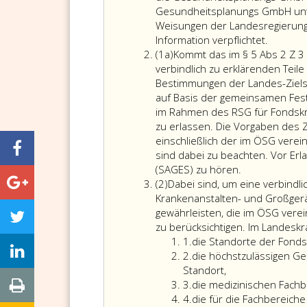
Gesundheitsplanungs GmbH unter
Weisungen der Landesregierung. 
Jene
Information verpflichtet.
Absatz
Teile
(1a)
Kommt das im § 5 Abs 2 Z 
eins
des
verbindlich zu erklärenden Te
a
Österre
Bestimmungen der Landes-Ziels
Struktu
auf Basis der gemeinsamen Fest
Gesundh
im Rahmen des RSG für Fondskr
(ÖSG)
zu erlassen. Die Vorgaben des
und
einschließlich der im ÖSG vere
des
sind dabei zu beachten. Vor Er
Kommt
Regiona
(SAGES) zu hören.
Absatz
das
Struktu
(2)
Dabei sind, um eine verbindli
2
im
Gesundh
Krankenanstalten- und Großgerä
Paragraph
(RSG),
gewährleisten, die im ÖSG vere
5,
die
zu berücksichtigen. Im Landeskr
Ziffer
Absatz
Angeleg
1.
die Standorte der Fonds
eins
Ziffer
2,
des
2.
die höchstzulässigen Ge
2
Ziffer
Artikel
Standort,
Ziffer
3,
12,
3.
die medizinischen Fachb
3
Ziffer
SAGES-
Absatz
4.
die für die Fachbereich