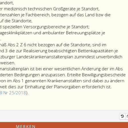
andort,
er medizinisch technischen Großgeräte je Standort,
n
ttenzahlen je Fachbereich, bezogen auf das Land bzw die
f die Standorte,
 speziellen Versorgungsbereiche je Standort;
n,
Tagesklinikplätzen und ambulanter Betreuungsplätze je
.
mäß Abs 2 Z 6 nicht bezogen auf die Standorte, sind im
eitsplanungs
nd 3 die zur Realisierung beabsichtigten Bettenkapazitäten je
lzburger Landeskrankenanstaltenplan zumindest unverbindlich
Erfolgen
uweisen.
ung
die
anstaltenplan ist bei einer wesentlichen Änderung der im Abs
Festlegungen
derten Bedingungen anzupassen. Erteilte Bewilligungsbescheide
ich
gemäß
 von im Abs 1 genannten Krankenanstalten sind dabei zu ändern
Absatz
Der
t dies zur Einhaltung der Planvorgaben erforderlich ist.
d
.
2,
Anmerkung,
Salzbur
Bl Nr 25/2018
).
Ziffer
entfallen
Landesk
n
eitsplanungs
6,
auf
ist
nicht
Grund
bei
gt
bezogen
Landesgesetzblatt
einer
gskommission
auf
Nr
wesentl
MERKEN