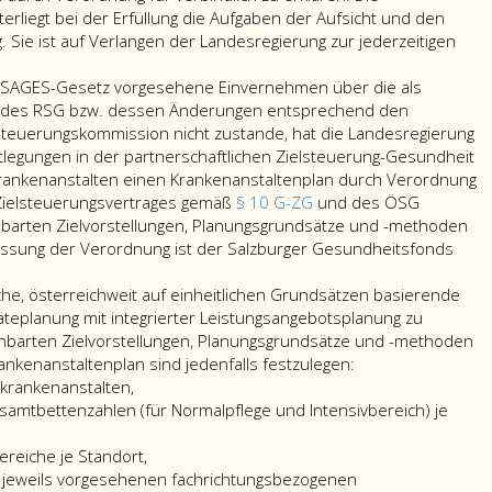
liegt bei der Erfüllung die Aufgaben der Aufsicht und den
Sie ist auf Verlangen der Landesregierung zur jederzeitigen
3 SAGES-Gesetz vorgesehene Einvernehmen über die als
ile des RSG bzw. dessen Änderungen entsprechend den
ichischen
teuerungskommission nicht zustande, hat die Landesregierung
rplanes
legungen in der partnerschaftlichen Zielsteuerung-Gesundheit
eit
ankenanstalten einen Krankenanstaltenplan durch Verordnung
 Zielsteuerungsvertrages gemäß
§ 10 G-ZG
und des ÖSG
inbarten Zielvorstellungen, Planungsgrundsätze und -methoden
lassung der Verordnung ist der Salzburger Gesundheitsfonds
len
rplanes
che, österreichweit auf einheitlichen Grundsätzen basierende
eit
teplanung mit integrierter Leistungsangebotsplanung zu
inbarten Zielvorstellungen, Planungsgrundsätze und -methoden
ankenanstaltenplan sind jedenfalls festzulegen:
enheiten
krankenanstalten,
samtbettenzahlen (für Normalpflege und Intensivbereich) je
ereiche je Standort,
e jeweils vorgesehenen fachrichtungsbezogenen