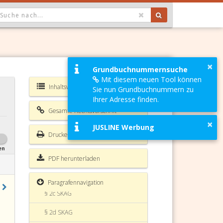
OPDOWN: GEWÄHLTER WERT IST ALLE
×
Grundbuchnummernsuche
Mit diesem neuen Tool können
Inhaltsverzeichnis SKAG
Sie nun Grundbuchnummern zu
Ihrer Adresse finden.
Gesamte Rechtsvorschrift
§ 1 SKAG
×
JUSLINE Werbung
Drucken
§ 2 SKAG
en
§ 2a SKAG
PDF herunterladen
§ 2b SKAG
Paragrafennavigation
§ 2c SKAG
§ 2d SKAG