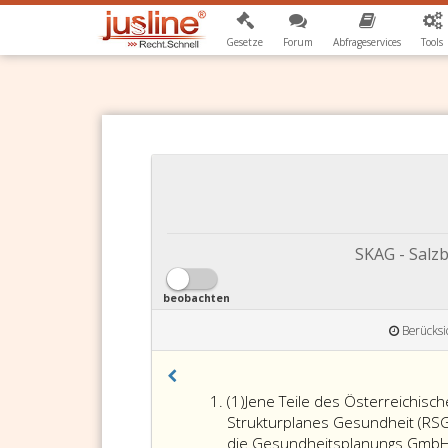
Gesetze
Forum
Abfrageservices
Tools
SKAG - Salz
beobachten
Berücksi
Absatz
(1)
Jene Teile des Österreichisc
eins
Strukturplanes Gesundheit (RSG)
die Gesundheitsplanungs GmbH d