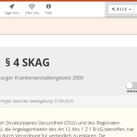
DR
ALLE
Legal.Tech
Über Uns
Hilfe
§ 4 SKAG
burger Krankenanstaltengesetz 2000
merk
chtigter Stand der Gesetzgebung: 07.08.2026
hen Strukturplanes Gesundheit (ÖSG) und des Regionalen
, die Angelegenheiten des Art 12 Abs 1 Z 1 B-VG betreffen, hat
urch Verordnung für verbindlich zu erklären. Die