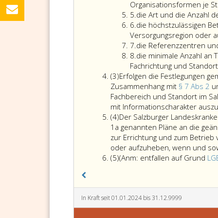
4
Gesetz
eins,
Organisationsformen je St
Ziffer
vorgesehene
Ziffer
5.
die Art und die Anzahl d
5
Ziffer
Einvernehme
eins,
6.
die höchstzulässigen Be
6
über
B-
Versorgungsregion oder au
Ziffer
die
VG
7.
die Referenzzentren und
7
Ziffer
als
betreffe
8.
die minimale Anzahl an 
8
verbindlich
hat
Fachrichtung und Standort
Absatz
zu
die
(3)
Erfolgen die Festlegungen ge
3
erklärenden
Gesundh
Zusammenhang mit
§ 7 Abs 2
u
Teile
GmbH
Fachbereich und Standort im Sa
des
durch
mit Informationscharakter ausz
Absatz
RSG
Verordn
(4)
Der Salzburger Landeskranken
4
bzw.
für
1a genannten Pläne an die geän
dessen
verbindl
zur Errichtung und zum Betrieb
Änderungen
zu
oder aufzuheben, wenn und sowei
Absatz
entsprechen
erklären
(5)
(Anm: entfallen auf Grund
LG
5
den
Die
Bestimmunge
Gesundh
der
GmbH
Landes-
unterlie
In Kraft seit 01.01.2024 bis 31.12.9999
Zielsteuerun
bei