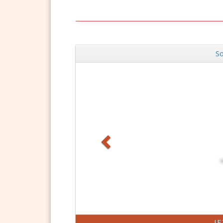
So
Zurück
J