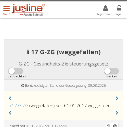
Menü
DROPDOWN: GEWÄHLTER WERT IST ALLE
ALLE
öffnen/schließen
Registrieren
Login
Menü
§ 17 G-ZG (weggefallen)
G-ZG - Gesundheits-Zielsteuerungsgesetz
beobachten
merken
Berücksichtigter Stand der Gesetzgebung: 09.08.2026
§ 17 G-ZG
(weggefallen) seit 01.01.2017 weggefallen.
In Kraft seit 01.01.2017 bis 31.12.9999