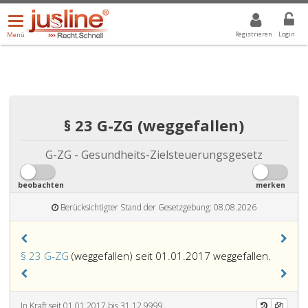
Menü
DROPDOWN: GEWÄHLTER WERT IST ALLE
ALLE
öffnen/schließen
Registrieren
Login
Menü
§ 23 G-ZG (weggefallen)
G-ZG - Gesundheits-Zielsteuerungsgesetz
beobachten
merken
Berücksichtigter Stand der Gesetzgebung: 08.08.2026
§ 23 G-ZG
(weggefallen) seit 01.01.2017 weggefallen.
In Kraft seit 01.01.2017 bis 31.12.9999