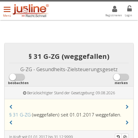
Menü
DROPDOWN: GEWÄHLTER WERT IST ALLE
ALLE
öffnen/schließen
Registrieren
Login
Menü
§ 31 G-ZG (weggefallen)
G-ZG - Gesundheits-Zielsteuerungsgesetz
beobachten
merken
Berücksichtigter Stand der Gesetzgebung: 09.08.2026
§ 31 G-ZG
(weggefallen) seit 01.01.2017 weggefallen.
In Kraft seit 01.01.2017 bis 31.12.9999