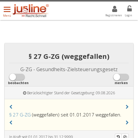
Menü
DROPDOWN: GEWÄHLTER WERT IST ALLE
ALLE
öffnen/schließen
Registrieren
Login
Menü
§ 27 G-ZG (weggefallen)
G-ZG - Gesundheits-Zielsteuerungsgesetz
beobachten
merken
Berücksichtigter Stand der Gesetzgebung: 09.08.2026
§ 27 G-ZG
(weggefallen) seit 01.01.2017 weggefallen.
In Kraft seit 01.01.2017 bis 31.12.9999