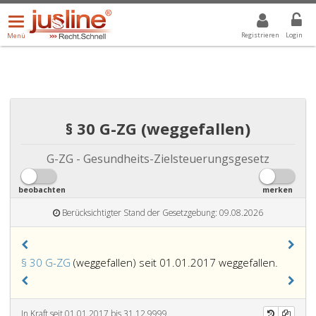
Menü
DROPDOWN: GEWÄHLTER WERT IST ALLE
ALLE
öffnen/schließen
Registrieren
Login
Menü
§ 30 G-ZG (weggefallen)
G-ZG - Gesundheits-Zielsteuerungsgesetz
beobachten
merken
Berücksichtigter Stand der Gesetzgebung: 09.08.2026
§ 30 G-ZG
(weggefallen) seit 01.01.2017 weggefallen.
In Kraft seit 01.01.2017 bis 31.12.9999