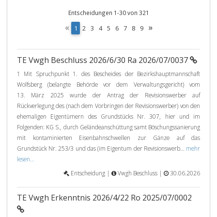
Entscheidungen 1-30 von 321
«
»
(
1
2
3
4
5
6
7
8
9
c
u
r
TE Vwgh Beschluss 2026/6/30 Ra 2026/07/0037
r
e
1 Mit Spruchpunkt 1. des Bescheides der Bezirkshauptmannschaft
n
Wolfsberg (belangte Behörde vor dem Verwaltungsgericht) vom
t
13. März 2025 wurde der Antrag der Revisionswerber auf
)
Rückverlegung des (nach dem Vorbringen der Revisionswerber) von den
ehemaligen Eigentümern des Grundstücks Nr. 307, hier und im
Folgenden: KG S., durch Geländeanschüttung samt Böschungssanierung
mit kontaminierten Eisenbahnschwellen zur Gänze auf das
Grundstück Nr. 253/3 und das (im Eigentum der Revisionswerb...
mehr
lesen...
Entscheidung |
Vwgh Beschluss |
30.06.2026
TE Vwgh Erkenntnis 2026/4/22 Ro 2025/07/0002