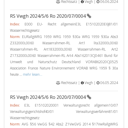
Rechtssatz |
Vwgh |
06.06.2024
RS Vwgh 2024/5/6 Ro 2020/07/0004
Index:
E000 EU- Recht allgemeinE3L E15102020E6J81/01
Wasserrechtsgesetz
Norm:
EURallgWRG 1959 WRG 1959 §30a WRG 1959 §30a Abs3
Z332000L0060 Wasserrahmen-RL Art1 lita32000L0060
Wasserrahmen-RL Art1832000L0060 Wasserrahmen-RL Art2
Z1732000L0060 Wasserrahmen-RL Art4 Abs162013CJ0461 Bund für
Umwelt und Naturschutz Deutschland VORAB62020CJ0525
Association France Nature Environnement VORAB WRG 1959 § 30a
heute ...
mehr lesen...
Rechtssatz |
Vwgh |
06.05.2024
RS Vwgh 2024/5/6 Ro 2020/07/0004
Index:
E3L E15102020001 Verwaltungsrecht allgemein10/07
Verwaltungsgerichtshof40/01 Verwaltungsverfahren81/01
Wasserrechtsgesetz
Norm:
AVG §56 VwGG §42 Abs2 Z1VwGVG 2014 §17VwRallgWRG