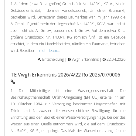
1 Auf dem (etwa 3 ha großen) Grundstück Nr. 1433/1, KG V., ist ein
Gebäude errichtet, in dem ein Handelsbetrieb, nämlich ein Baumarkt,
betrieben wird. Betreiberin dieses Baumarktes war im Jahr 1998 die
A. GmbH. Eigentümerin der Liegenschaft Nr. 1433/1, KG V., war und ist
aber nicht die A. GmbH, sondern die I. GmbH. Auf dem (etwa 3 ha
großen) Grundstück Nr. 1433/1, KG römisch fünf., ist ein Gebäude
errichtet, in dem ein Handelsbetrieb, nämlich ein Baumarkt, betrieben
wird. Betreiberi...
mehr lesen...
Entscheidung |
Vwgh Erkenntnis |
22.04.2026
TE Vwgh Erkenntnis 2026/4/22 Ro 2025/07/0006
1 Die Mitbeteiligte ist eine Wassergenossenschaft. Die
Bezirkshauptmannschaft Urfahr-Umgebung (BH UU) erteilte ihr am
10. Oktober 1984 zur Versorgung bestimmter Liegenschaften mit
Trink- und Nutzwasser die wasserrechtliche Bewilligung für die
Errichtung und den Betrieb einer Wasserversorgunganlage, bei der das
Wasser aus einer Quelle entnommen wird, die auf dem Grundstück
Nr. 549/1, KG S., entspringt. Das Maß der Wasserbenutzung für die