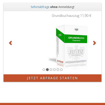
r
r
Sofortabfrage
ohne
Anmeldung!
e
Zurück
Weit
n
Grundbuchauszug
11,90 €
t
)
JETZT ABFRAGE STARTEN