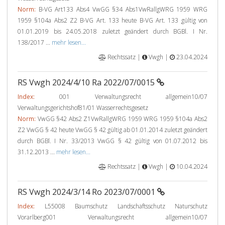
Norm:
B-VG Art133 Abs4 VwGG §34 Abs1VwRallgWRG 1959 WRG
1959 §104a Abs2 Z2 B-VG Art. 133 heute B-VG Art. 133 gültig von
01.01.2019 bis 24.05.2018 zuletzt geändert durch BGBl. I Nr.
138/2017 ...
mehr lesen...
Rechtssatz |
Vwgh |
23.04.2024
RS Vwgh 2024/4/10 Ra 2022/07/0015
Index:
001 Verwaltungsrecht allgemein10/07
Verwaltungsgerichtshof81/01 Wasserrechtsgesetz
Norm:
VwGG §42 Abs2 Z1VwRallgWRG 1959 WRG 1959 §104a Abs2
Z2 VwGG § 42 heute VwGG § 42 gültig ab 01.01.2014 zuletzt geändert
durch BGBl. I Nr. 33/2013 VwGG § 42 gültig von 01.07.2012 bis
31.12.2013 ...
mehr lesen...
Rechtssatz |
Vwgh |
10.04.2024
RS Vwgh 2024/3/14 Ro 2023/07/0001
Index:
L55008 Baumschutz Landschaftsschutz Naturschutz
Vorarlberg001 Verwaltungsrecht allgemein10/07