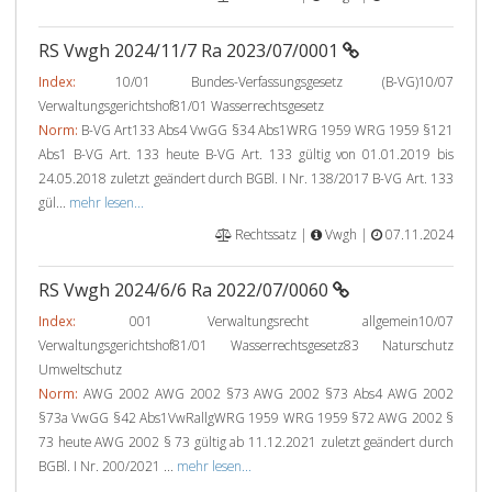
RS Vwgh 2024/11/7 Ra 2023/07/0001
Index:
10/01 Bundes-Verfassungsgesetz (B-VG)10/07
Verwaltungsgerichtshof81/01 Wasserrechtsgesetz
Norm:
B-VG Art133 Abs4 VwGG §34 Abs1WRG 1959 WRG 1959 §121
Abs1 B-VG Art. 133 heute B-VG Art. 133 gültig von 01.01.2019 bis
24.05.2018 zuletzt geändert durch BGBl. I Nr. 138/2017 B-VG Art. 133
gül...
mehr lesen...
Rechtssatz |
Vwgh |
07.11.2024
RS Vwgh 2024/6/6 Ra 2022/07/0060
Index:
001 Verwaltungsrecht allgemein10/07
Verwaltungsgerichtshof81/01 Wasserrechtsgesetz83 Naturschutz
Umweltschutz
Norm:
AWG 2002 AWG 2002 §73 AWG 2002 §73 Abs4 AWG 2002
§73a VwGG §42 Abs1VwRallgWRG 1959 WRG 1959 §72 AWG 2002 §
73 heute AWG 2002 § 73 gültig ab 11.12.2021 zuletzt geändert durch
BGBl. I Nr. 200/2021 ...
mehr lesen...