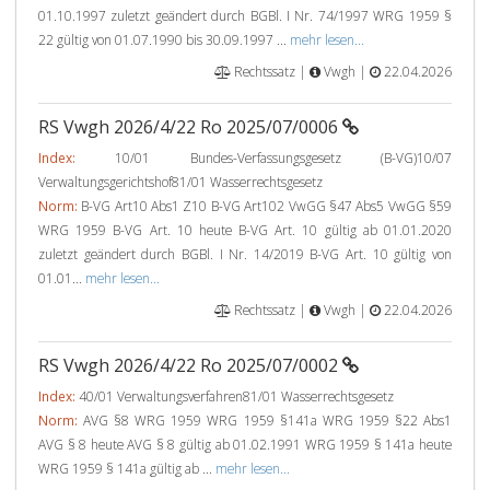
01.10.1997 zuletzt geändert durch BGBl. I Nr. 74/1997 WRG 1959 §
22 gültig von 01.07.1990 bis 30.09.1997 ...
mehr lesen...
Rechtssatz |
Vwgh |
22.04.2026
RS Vwgh 2026/4/22 Ro 2025/07/0006
Index:
10/01 Bundes-Verfassungsgesetz (B-VG)10/07
Verwaltungsgerichtshof81/01 Wasserrechtsgesetz
Norm:
B-VG Art10 Abs1 Z10 B-VG Art102 VwGG §47 Abs5 VwGG §59
WRG 1959 B-VG Art. 10 heute B-VG Art. 10 gültig ab 01.01.2020
zuletzt geändert durch BGBl. I Nr. 14/2019 B-VG Art. 10 gültig von
01.01...
mehr lesen...
Rechtssatz |
Vwgh |
22.04.2026
RS Vwgh 2026/4/22 Ro 2025/07/0002
Index:
40/01 Verwaltungsverfahren81/01 Wasserrechtsgesetz
Norm:
AVG §8 WRG 1959 WRG 1959 §141a WRG 1959 §22 Abs1
AVG § 8 heute AVG § 8 gültig ab 01.02.1991 WRG 1959 § 141a heute
WRG 1959 § 141a gültig ab ...
mehr lesen...