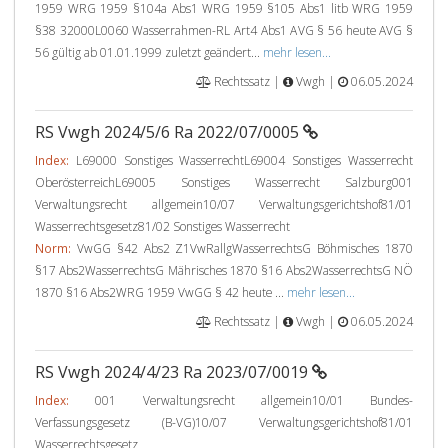
1959 WRG 1959 §104a Abs1 WRG 1959 §105 Abs1 litb WRG 1959
§38 32000L0060 Wasserrahmen-RL Art4 Abs1 AVG § 56 heute AVG §
56 gültig ab 01.01.1999 zuletzt geändert...
mehr lesen...
Rechtssatz |
Vwgh |
06.05.2024
RS Vwgh 2024/5/6 Ra 2022/07/0005
Index:
L69000 Sonstiges WasserrechtL69004 Sonstiges Wasserrecht
OberösterreichL69005 Sonstiges Wasserrecht Salzburg001
Verwaltungsrecht allgemein10/07 Verwaltungsgerichtshof81/01
Wasserrechtsgesetz81/02 Sonstiges Wasserrecht
Norm:
VwGG §42 Abs2 Z1VwRallgWasserrechtsG Böhmisches 1870
§17 Abs2WasserrechtsG Mährisches 1870 §16 Abs2WasserrechtsG NÖ
1870 §16 Abs2WRG 1959 VwGG § 42 heute ...
mehr lesen...
Rechtssatz |
Vwgh |
06.05.2024
RS Vwgh 2024/4/23 Ra 2023/07/0019
Index:
001 Verwaltungsrecht allgemein10/01 Bundes-
Verfassungsgesetz (B-VG)10/07 Verwaltungsgerichtshof81/01
Wasserrechtsgesetz