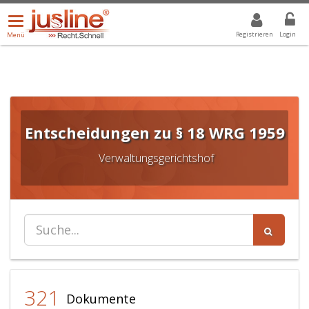
Menü
DROPDOWN: GEWÄHLTER WERT IST ALLE
ALLE
öffnen/schließen
Registrieren
Login
Menü
Entscheidungen zu § 18 WRG 1959
Verwaltungsgerichtshof
321
Dokumente