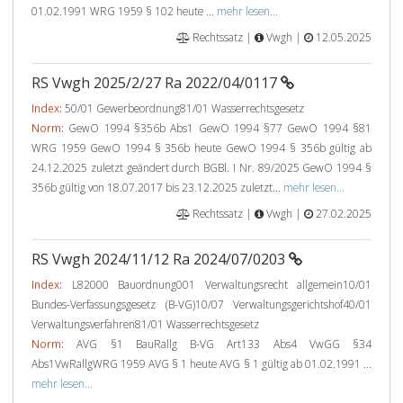
01.02.1991 WRG 1959 § 102 heute ...
mehr lesen...
Rechtssatz |
Vwgh |
12.05.2025
RS Vwgh 2025/2/27 Ra 2022/04/0117
Index:
50/01 Gewerbeordnung81/01 Wasserrechtsgesetz
Norm:
GewO 1994 §356b Abs1 GewO 1994 §77 GewO 1994 §81
WRG 1959 GewO 1994 § 356b heute GewO 1994 § 356b gültig ab
24.12.2025 zuletzt geändert durch BGBl. I Nr. 89/2025 GewO 1994 §
356b gültig von 18.07.2017 bis 23.12.2025 zuletzt...
mehr lesen...
Rechtssatz |
Vwgh |
27.02.2025
RS Vwgh 2024/11/12 Ra 2024/07/0203
Index:
L82000 Bauordnung001 Verwaltungsrecht allgemein10/01
Bundes-Verfassungsgesetz (B-VG)10/07 Verwaltungsgerichtshof40/01
Verwaltungsverfahren81/01 Wasserrechtsgesetz
Norm:
AVG §1 BauRallg B-VG Art133 Abs4 VwGG §34
Abs1VwRallgWRG 1959 AVG § 1 heute AVG § 1 gültig ab 01.02.1991 ...
mehr lesen...