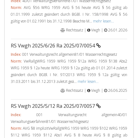
Index:
40/01 Verwaltungsverfahren81/01 Wasserrechtsgesetz
Norm:
AVG §56 WRG 1959 AVG § 56 heute AVG § 56 gültig ab
01.01.1999 zuletzt geändert durch BGBl. I Nr. 158/1998 AVG § 56
gültig von 01.02.1991 bis 31.12.1998 Beachte M...
mehr lesen...
Rechtssatz |
Vwgh |
26.01.2026
RS Vwgh 2025/6/26 Ra 2025/07/0054
Index:
001 Verwaltungsrecht allgemein81/01 Wasserrechtsgesetz
Norm:
VwRallgWRG 1959 WRG 1959 §12a WRG 1959 §138 Abs2
WRG 1959 § 12a heute WRG 1959 § 12a gültig ab 01.01.2014 zuletzt
geändert durch BGBl. I Nr. 97/2013 WRG 1959 § 12a gültig von
31.03.2011 bis 31.12.2013 zuletzt geä...
mehr lesen...
Rechtssatz |
Vwgh |
26.06.2025
RS Vwgh 2025/5/12 Ra 2025/07/0057
Index:
001 Verwaltungsrecht allgemein40/01
Verwaltungsverfahren81/01 Wasserrechtsgesetz
Norm:
AVG §8 implizitVwRallgWRG 1959 WRG 1959 §102 WRG 1959
§112 WRG 1959 §112 Abs1 AVG § 8 heute AVG § 8 gültig ab