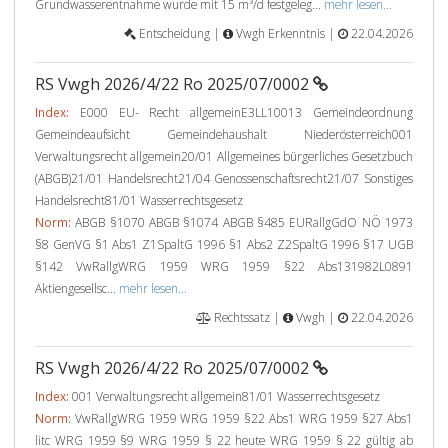
Grundwasserentnahme wurde mit 15 m³/d festgeleg...
mehr lesen...
Entscheidung |
Vwgh Erkenntnis |
22.04.2026
RS Vwgh 2026/4/22 Ro 2025/07/0002
Index:
E000 EU- Recht allgemeinE3LL10013 Gemeindeordnung
Gemeindeaufsicht Gemeindehaushalt Niederösterreich001
Verwaltungsrecht allgemein20/01 Allgemeines bürgerliches Gesetzbuch
(ABGB)21/01 Handelsrecht21/04 Genossenschaftsrecht21/07 Sonstiges
Handelsrecht81/01 Wasserrechtsgesetz
Norm:
ABGB §1070 ABGB §1074 ABGB §485 EURallgGdO NÖ 1973
§8 GenVG §1 Abs1 Z1SpaltG 1996 §1 Abs2 Z2SpaltG 1996 §17 UGB
§142 VwRallgWRG 1959 WRG 1959 §22 Abs131982L0891
Aktiengesellsc...
mehr lesen...
Rechtssatz |
Vwgh |
22.04.2026
RS Vwgh 2026/4/22 Ro 2025/07/0002
Index:
001 Verwaltungsrecht allgemein81/01 Wasserrechtsgesetz
Norm:
VwRallgWRG 1959 WRG 1959 §22 Abs1 WRG 1959 §27 Abs1
litc WRG 1959 §9 WRG 1959 § 22 heute WRG 1959 § 22 gültig ab