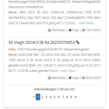
Verwaltungsgerichtshof58/02 Energierecht81/01 Wasserrechtsgesetz83
Naturschutz Umweltschutz
Norm:
AWG 2002 §3 Abs1 Z3MinroG 1999MinroG 1999 §119
Abs7NatSchG Vlbg 1997 VwGG §42 Abs2 Z1VwRallgWRG 1959 AWG
2002 § 3 heute AWG 2002 § 3 gültig ab 11.12.2021 ...
mehr lesen...
Rechtssatz |
Vwgh |
14.03.2024
RS Vwgh 2024/2/28 Ra 2023/07/0053
Index:
10/07 Verwaltungsgerichtshof81/01 Wasserrechtsgesetz
Norm:
VwGG §28 Abs1 Z4 VwGG §28 Abs1 Z5 VwGG §34 Abs1WRG
1959 VwGG § 28 heute VwGG § 28 gültig ab 01.01.2019 zuletzt
geändert durch BGBl. I Nr. 138/2017 VwGG § 28 gültig von 01.01.2017
bis 31.12.2018 zuletzt geändert durch...
mehr lesen...
Rechtssatz |
Vwgh |
28.02.2024
Entscheidungen 1-30 von 321
«
»
(
1
2
3
4
5
6
7
8
9
c
u