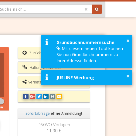
OPDOWN: GEWÄHLTER WERT IST ALLE
×
Grundbuchnummernsuche
Mit diesem neuen Tool können
Zurück
Sie nun Grundbuchnummern zu
Ihrer Adresse finden.
Haftungsausschluss
×
JUSLINE Werbung
Vernetzungsmöglichkeiten
en
Sofortabfrage
ohne
Anmeldung!
Zurück
Weiter
DSGVO Vorlagen
11,90 €