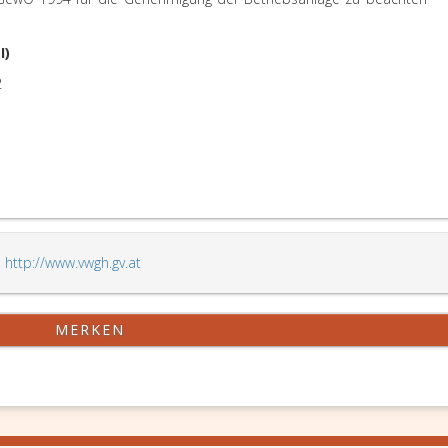
I)
2
,
http://www.vwgh.gv.at
MERKEN