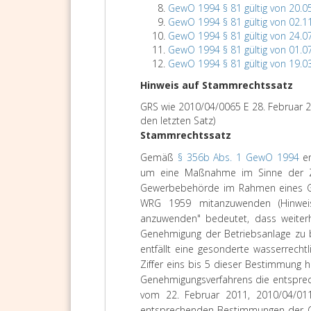
GewO 1994 § 81 gültig von 20.0
GewO 1994 § 81 gültig von 02.1
GewO 1994 § 81 gültig von 24.0
GewO 1994 § 81 gültig von 01.0
GewO 1994 § 81 gültig von 19.0
Hinweis auf Stammrechtssatz
GRS wie 2010/04/0065 E 28. Februar 2
den letzten Satz)
Stammrechtssatz
Gemäß
§ 356b Abs. 1 GewO 1994
en
um eine Maßnahme im Sinne der Z.
Gewerbebehörde im Rahmen eines G
WRG 1959 mitanzuwenden (Hinwei
anzuwenden" bedeutet, dass weite
Genehmigung der Betriebsanlage zu 
entfällt eine gesonderte wasserrech
Ziffer eins bis 5 dieser Bestimmung
Genehmigungsverfahrens die entspr
vom 22. Februar 2011, 2010/04/011
entsprechenden Bestimmungen der G