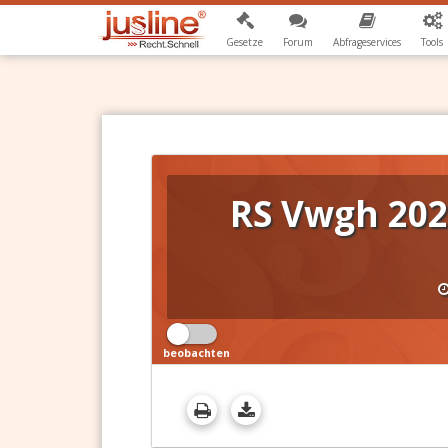
Gesetze
Forum
Abfrageservices
Tools
RS Vwgh 202
beobachten