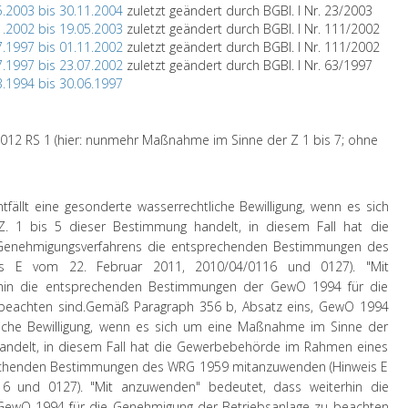
5.2003 bis 30.11.2004
zuletzt geändert durch BGBl. I Nr. 23/2003
1.2002 bis 19.05.2003
zuletzt geändert durch BGBl. I Nr. 111/2002
7.1997 bis 01.11.2002
zuletzt geändert durch BGBl. I Nr. 111/2002
7.1997 bis 23.07.2002
zuletzt geändert durch BGBl. I Nr. 63/1997
3.1994 bis 30.06.1997
012 RS 1 (hier: nunmehr Maßnahme im Sinne der Z 1 bis 7; ohne
tfällt eine gesonderte wasserrechtliche Bewilligung, wenn es sich
 1 bis 5 dieser Bestimmung handelt, in diesem Fall hat die
enehmigungsverfahrens die entsprechenden Bestimmungen des
s E vom 22. Februar 2011, 2010/04/0116 und 0127). "Mit
rhin die entsprechenden Bestimmungen der GewO 1994 für die
beachten sind.
Gemäß Paragraph 356 b, Absatz eins, GewO 1994
tliche Bewilligung, wenn es sich um eine Maßnahme im Sinne der
 handelt, in diesem Fall hat die Gewerbebehörde im Rahmen eines
echenden Bestimmungen des WRG 1959 mitanzuwenden (Hinweis E
6 und 0127). "Mit anzuwenden" bedeutet, dass weiterhin die
ewO 1994 für die Genehmigung der Betriebsanlage zu beachten