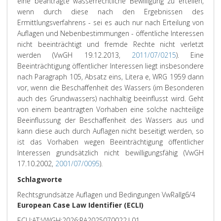
eine beantragte wasserrechtliche Bewilligung zu erteilen,
wenn durch diese nach den Ergebnissen des
Ermittlungsverfahrens - sei es auch nur nach Erteilung von
Auflagen und Nebenbestimmungen - öffentliche Interessen
nicht beeinträchtigt und fremde Rechte nicht verletzt
werden (VwGH 19.12.2013,
2011/07/0215
). Eine
Beeinträchtigung öffentlicher Interessen liegt insbesondere
nach Paragraph 105, Absatz eins, Litera e, WRG 1959 dann
vor, wenn die Beschaffenheit des Wassers (im Besonderen
auch des Grundwassers) nachhaltig beeinflusst wird. Geht
von einem beantragten Vorhaben eine solche nachteilige
Beeinflussung der Beschaffenheit des Wassers aus und
kann diese auch durch Auflagen nicht beseitigt werden, so
ist das Vorhaben wegen Beeinträchtigung öffentlicher
Interessen grundsätzlich nicht bewilligungsfähig (VwGH
17.10.2002,
2001/07/0095
).
Schlagworte
Rechtsgrundsätze Auflagen und Bedingungen VwRallg6/4
European Case Law Identifier (ECLI)
ECLI:AT:VWGH:2026:RA2025070022.L01