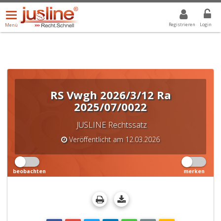
Menü
DROPDOWN: GEWÄHLTER WERT IST ALLE
ALLE
öffnen/schließen
Registrieren
Login
Menü
RS Vwgh 2026/3/12 Ra
2025/07/0022
JUSLINE Rechtssatz
Veröffentlicht am 12.03.2026
beobachten
merken