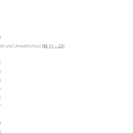
0
heit und Umweltschutz
(§§ 11 – 23)
1
2
3
4
5
6
7
9
0