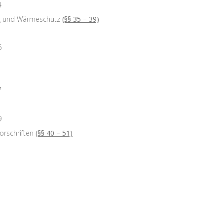
4
ng und Wärmeschutz
(§§ 35 – 39)
6
7
9
rschriften
(§§ 40 – 51)