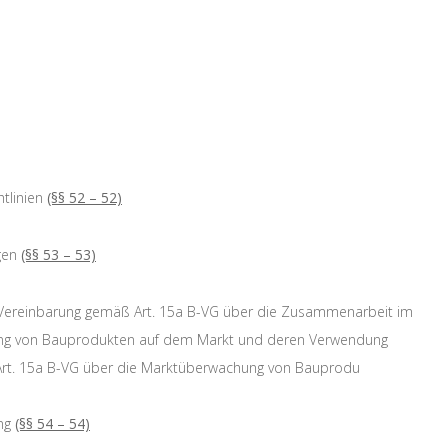
tlinien
(§§ 52 – 52)
gen
(§§ 53 – 53)
ereinbarung gemäß Art. 15a B-VG über die Zusammenarbeit im
lung von Bauprodukten auf dem Markt und deren Verwendung
Art. 15a B-VG über die Marktüberwachung von Bauprodu
ng
(§§ 54 – 54)