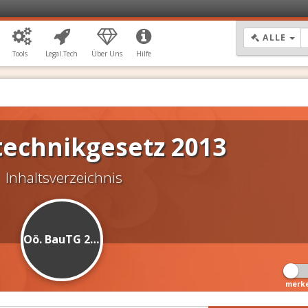
DR
ALLE
Tools
Legal.Tech
Über Uns
Hilfe
technikgesetz 2013
Inhaltsverzeichnis
Oö. BauTG 2013
merk