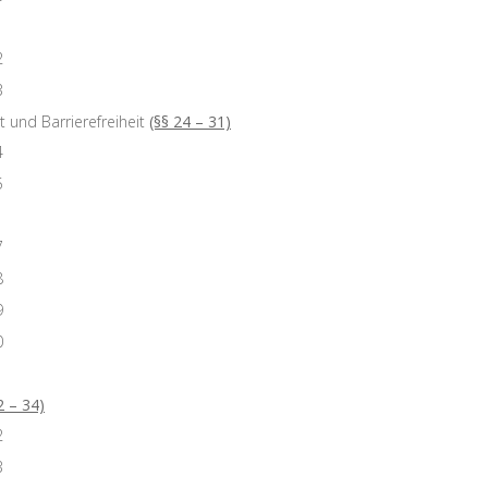
1
2
3
t und Barrierefreiheit
(§§ 24 – 31)
4
5
7
8
9
0
2 – 34)
2
3