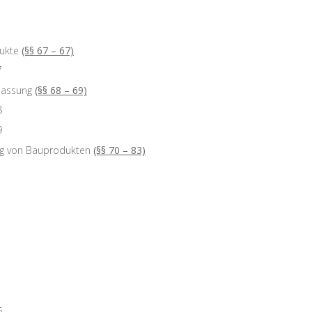
ukte
(§§ 67 – 67)
7
lassung
(§§ 68 – 69)
8
9
ng von Bauprodukten
(§§ 70 – 83)
6