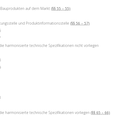
on Bauprodukten auf dem Markt
(§§ 55 – 55)
tungsstelle und Produktinformationsstelle
(§§ 56 – 57)
6
7
die harmonisierte technische Spezifikationen nicht vorliegen
8
9
1
3
die harmonisierte technische Spezifikationen vorliegen
(§§ 65 – 66)