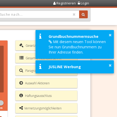
Registrieren
Login
OPDOWN: GEWÄHLTER WERT IST ALLE
×
Grundbuchnummernsuche
Mit diesem neuen Tool können
Gesetzesverzeichnis
Sie nun Grundbuchnummern zu
Ihrer Adresse finden.
Gesamte Rechtsvorschrift
×
JUSLINE Werbung
Paragrafen Volltextsuche
Auswahl Aktionen
Haftungsausschluss
Vernetzungsmöglichkeiten
en