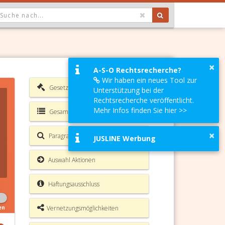
OPDOWN: GEWÄHLTER WERT IST ALLE
×
A-S-O Rechtsrecherche?
Wir haben ein neues Tool zur
Gesetzesverzeichnis
Unterstützung bei der
Rechtsrecherche veröffentlicht.
Mehr Infos finden Sie hier >>
Gesamte Rechtsvorschrift
×
Paragrafen Volltextsuche
JUSLINE Werbung
Auswahl Aktionen
Haftungsausschluss
Vernetzungsmöglichkeiten
en