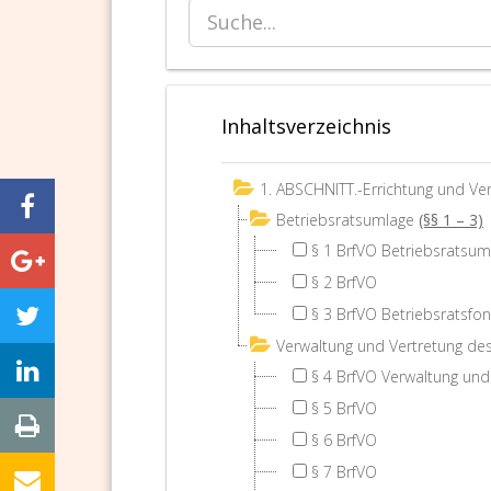
Inhaltsverzeichnis
1. ABSCHNITT.-Errichtung und Ve
Betriebsratsumlage
(§§ 1 – 3)
§ 1 BrfVO Betriebsratsum
§ 2 BrfVO
§ 3 BrfVO Betriebsratsfo
Verwaltung und Vertretung de
§ 4 BrfVO Verwaltung und
§ 5 BrfVO
§ 6 BrfVO
§ 7 BrfVO