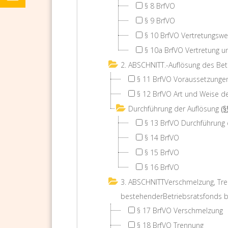
§ 8 BrfVO
§ 9 BrfVO
§ 10 BrfVO Vertretungswe
§ 10a BrfVO Vertretung 
2. ABSCHNITT.-Auflösung des Bet
§ 11 BrfVO Voraussetzunge
§ 12 BrfVO Art und Weise d
Durchführung der Auflösung
(§
§ 13 BrfVO Durchführung 
§ 14 BrfVO
§ 15 BrfVO
§ 16 BrfVO
3. ABSCHNITTVerschmelzung, Tre
bestehenderBetriebsratsfonds b
§ 17 BrfVO Verschmelzung
§ 18 BrfVO Trennung