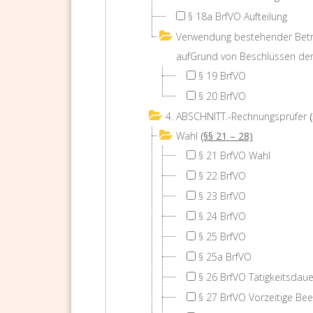
§ 18a BrfVO Aufteilung
Verwendung bestehender Betri
aufGrund von Beschlüssen der
§ 19 BrfVO
§ 20 BrfVO
4. ABSCHNITT.-Rechnungsprüfer
Wahl
(§§ 21 – 28)
§ 21 BrfVO Wahl
§ 22 BrfVO
§ 23 BrfVO
§ 24 BrfVO
§ 25 BrfVO
§ 25a BrfVO
§ 26 BrfVO Tätigkeitsdaue
§ 27 BrfVO Vorzeitige Be