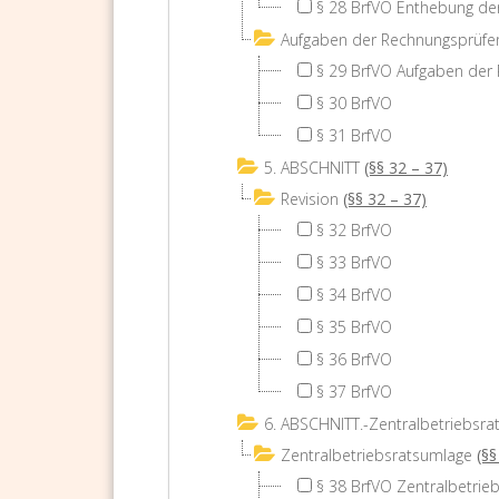
§ 28 BrfVO Enthebung de
Aufgaben der Rechnungsprüfe
§ 29 BrfVO Aufgaben der
§ 30 BrfVO
§ 31 BrfVO
5. ABSCHNITT
(§§ 32 – 37)
Revision
(§§ 32 – 37)
§ 32 BrfVO
§ 33 BrfVO
§ 34 BrfVO
§ 35 BrfVO
§ 36 BrfVO
§ 37 BrfVO
6. ABSCHNITT.-Zentralbetriebsra
Zentralbetriebsratsumlage
(§§
§ 38 BrfVO Zentralbetrie