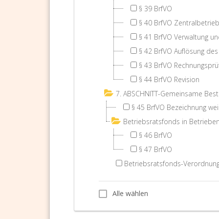
§ 39 BrfVO
§ 40 BrfVO Zentralbetrie
§ 41 BrfVO Verwaltung un
§ 42 BrfVO Auflösung des
§ 43 BrfVO Rechnungsprü
§ 44 BrfVO Revision
7. ABSCHNITT-Gemeinsame Bes
§ 45 BrfVO Bezeichnung wei
Betriebsratsfonds in Betriebe
§ 46 BrfVO
§ 47 BrfVO
Betriebsratsfonds-Verordnung
Alle wählen
Alle wählen