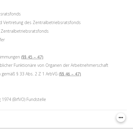
bsratsfonds
d Vertretung des Zentralbetriebsratsfonds
 Zentralbetriebsratsfonds
fer
timmungen
(§§ 45 – 47)
blicher Funktionäre von Organen der Arbeitnehmerschaft
n gemäß § 33 Abs. 2 Z 1 ArbVG
(§§ 46 – 47)
 1974 (BrfVO) Fundstelle