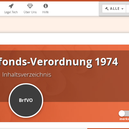
DR
ALLE
Legal.Tech
Über Uns
Hilfe
sfonds-Verordnung 1974
Inhaltsverzeichnis
BrfVO
merk