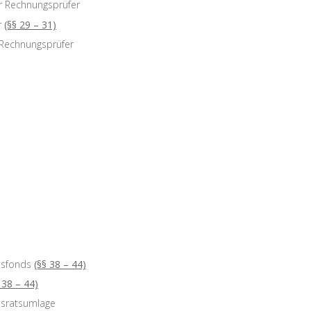
r Rechnungsprüfer
r
(§§ 29 – 31)
 Rechnungsprüfer
tsfonds
(§§ 38 – 44)
 38 – 44)
bsratsumlage