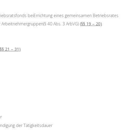
ebsratsfonds beiErrichtung eines gemeinsamen Betriebsrates
 Arbeitnehmergruppen(§ 40 Abs. 3 ArbVG)
(§§ 19 – 20)
(§§ 21 – 31)
r
endigung der Tätigkeitsdauer