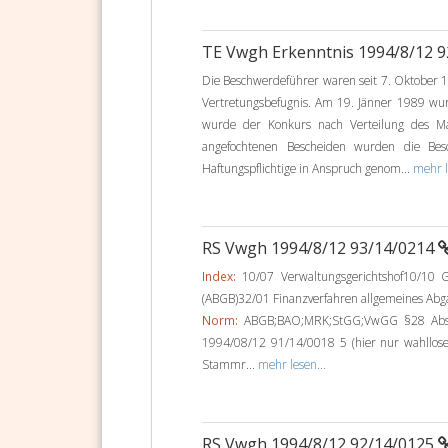
TE Vwgh Erkenntnis 1994/8/12 
Die Beschwerdeführer waren seit 7. Oktober 1
Vertretungsbefugnis. Am 19. Jänner 1989 w
wurde der Konkurs nach Verteilung des M
angefochtenen Bescheiden wurden die Be
Haftungspflichtige in Anspruch genom...
mehr l
RS Vwgh 1994/8/12 93/14/0214
Index:
10/07 Verwaltungsgerichtshof10/10 G
(ABGB)32/01 Finanzverfahren allgemeines Abg
Norm:
ABGB;BAO;MRK;StGG;VwGG §28 Abs1;
1994/08/12 91/14/0018 5 (hier nur wahllo
Stammr...
mehr lesen...
RS Vwgh 1994/8/12 92/14/0125