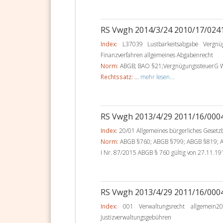
RS Vwgh 2014/3/24 2010/17/024
Index:
L37039 Lustbarkeitsabgabe Vergnüg
Finanzverfahren allgemeines Abgabenrecht
Norm:
ABGB; BAO §21;VergnügungssteuerG Wr
Rechtssatz:
...
mehr lesen...
RS Vwgh 2013/4/29 2011/16/000
Index:
20/01 Allgemeines bürgerliches Gesetz
Norm:
ABGB §760; ABGB §799; ABGB §819; ABG
I Nr. 87/2015 ABGB § 760 gültig von 27.11.19
RS Vwgh 2013/4/29 2011/16/000
Index:
001 Verwaltungsrecht allgemein20/
Justizverwaltungsgebühren