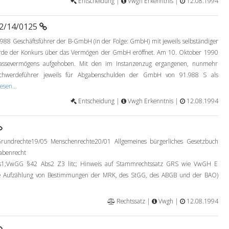
Entscheidung |
Vwgh Erkenntnis |
12.08.1994
92/14/0125
988 Geschäftsführer der B-GmbH (in der Folge: GmbH) mit jeweils selbständiger
urde der Konkurs über das Vermögen der GmbH eröffnet. Am 10. Oktober 1990
assevermögens aufgehoben. Mit den im Instanzenzug ergangenen, nunmehr
schwerdeführer jeweils für Abgabenschulden der GmbH von 91.988 S als
esen...
Entscheidung |
Vwgh Erkenntnis |
12.08.1994
rundrechte19/05 Menschenrechte20/01 Allgemeines bürgerliches Gesetzbuch
abenrecht
VwGG §42 Abs2 Z3 litc; Hinweis auf Stammrechtssatz GRS wie VwGH E
se Aufzählung von Bestimmungen der MRK, des StGG, des ABGB und der BAO)
Rechtssatz |
Vwgh |
12.08.1994