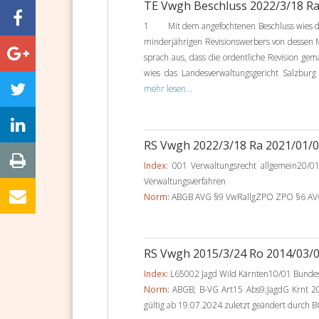
TE Vwgh Beschluss 2022/3/18 R
1 Mit dem angefochtenen Beschluss wies das
minderjährigen Revisionswerbers von dessen 
sprach aus, dass die ordentliche Revision gemä
wies das Landesverwaltungsgericht Salzburg 
mehr lesen...
RS Vwgh 2022/3/18 Ra 2021/01/
Index:
001 Verwaltungsrecht allgemein20/01
Verwaltungsverfahren
Norm:
ABGB AVG §9 VwRallgZPO ZPO §6 AVG § 
RS Vwgh 2015/3/24 Ro 2014/03/
Index:
L65002 Jagd Wild Kärnten10/01 Bundes-
Norm:
ABGB; B-VG Art15 Abs9;JagdG Krnt 20
gültig ab 19.07.2024 zuletzt geändert durch BG