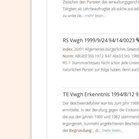
Zwischen den Parteien des verwaltungsgerichtl
Tätigkeit als Lehrbeauftragter als solche aus 
zu unterzie...
mehr lesen...
RS Vwgh 1999/9/24 94/14/0023
Index:
20/01 Allgemeines bürgerliches Geset
Norm:
ABGB;EStG 1972 §47 Abs3;EStG 1988 
RS 1 Stammrechtssatz Nicht schon jede Unter
natürlichen Person zur Folge haben, denn auch
TE Vwgh Erkenntnis 1994/8/12 
Der Beschwerdeführer war bis zum Jahr 198
ermittelte. In der Berufung gegen die Einko
die aus den Jahren 1980 und 1982 stammende
ergangenen, nunmehr angefochtenen Bescheid 
der
Begründung:
, di...
mehr lesen...