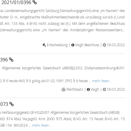
a 2021/01/0396
 Landesverwaltungsgericht Salzburg (Verwaltungsgericht) eine „im Namen“ des
Mutter D. H., eingebrachte Maßnahmenbeschwerde als unzulässig zurück (I.) und
ß Art. 133 Abs. 4 B-VG nicht zulässig sei (II.). Mit dem angefochtenen Beschluss
(Verwaltungsgericht) eine „im Namen“ des minderjährigen Revisionswerbers...
Entscheidung |
Vwgh Beschluss |
18.03.2022
0396
 Allgemeines bürgerliches Gesetzbuch (ABGB)22/02 Zivilprozessordnung40/01
9 heute AVG § 9 gültig ab 01.02.1991 ZPO § 6 heute ...
mehr lesen...
Rechtssatz |
Vwgh |
18.03.2022
0073
Verfassungsgesetz (B-VG)20/01 Allgemeines bürgerliches Gesetzbuch (ABGB)
00 §74 Abs2 lita;JagdG Krnt 2000 §75 Abs6; B-VG Art. 15 heute B-VG Art. 15
Bl. I Nr. 89/2024 ...
mehr lesen...