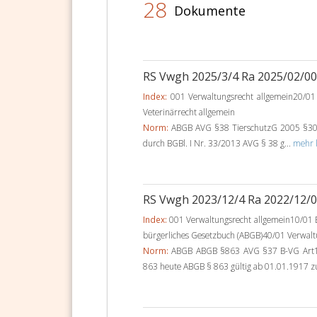
28
Dokumente
RS Vwgh 2025/3/4 Ra 2025/02/0
Index:
001 Verwaltungsrecht allgemein20/01 
Veterinärrecht allgemein
Norm:
ABGB AVG §38 TierschutzG 2005 §30 A
durch BGBl. I Nr. 33/2013 AVG § 38 g...
mehr l
RS Vwgh 2023/12/4 Ra 2022/12/
Index:
001 Verwaltungsrecht allgemein10/01 B
bürgerliches Gesetzbuch (ABGB)40/01 Verwalt
Norm:
ABGB ABGB §863 AVG §37 B-VG Art
863 heute ABGB § 863 gültig ab 01.01.1917 zu