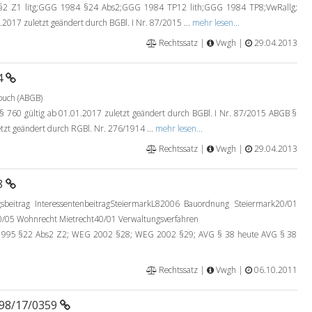
 Z1 litg;GGG 1984 §24 Abs2;GGG 1984 TP12 lith;GGG 1984 TP8;VwRallg;
2017 zuletzt geändert durch BGBl. I Nr. 87/2015 ...
mehr lesen...
Rechtssatz |
Vwgh |
29.04.2013
4
buch (ABGB)
760 gültig ab 01.01.2017 zuletzt geändert durch BGBl. I Nr. 87/2015 ABGB §
tzt geändert durch RGBl. Nr. 276/1914 ...
mehr lesen...
Rechtssatz |
Vwgh |
29.04.2013
8
gsbeitrag InteressentenbeitragSteiermarkL82006 Bauordnung Steiermark20/01
0/05 Wohnrecht Mietrecht40/01 Verwaltungsverfahren
995 §22 Abs2 Z2; WEG 2002 §28; WEG 2002 §29; AVG § 38 heute AVG § 38
Rechtssatz |
Vwgh |
06.10.2011
 98/17/0359