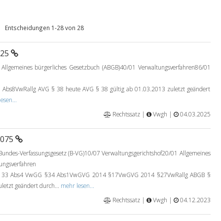
Entscheidungen 1-28 von 28
025
Allgemeines bürgerliches Gesetzbuch (ABGB)40/01 Verwaltungsverfahren86/01
bs8VwRallg AVG § 38 heute AVG § 38 gültig ab 01.03.2013 zuletzt geändert
esen...
Rechtssatz |
Vwgh |
04.03.2025
0075
undes-Verfassungsgesetz (B-VG)10/07 Verwaltungsgerichtshof20/01 Allgemeines
ungsverfahren
133 Abs4 VwGG §34 Abs1VwGVG 2014 §17VwGVG 2014 §27VwRallg ABGB §
letzt geändert durch...
mehr lesen...
Rechtssatz |
Vwgh |
04.12.2023