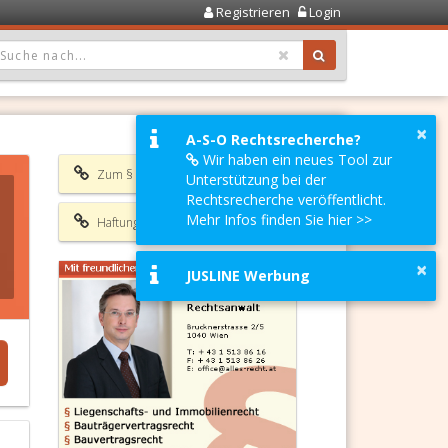
Registrieren
Login
OPDOWN: GEWÄHLTER WERT IST ALLE
×
A-S-O Rechtsrecherche?
Wir haben ein neues Tool zur
Zum § 760 ABGB
Unterstützung bei der
Rechtsrecherche veröffentlicht.
Mehr Infos finden Sie hier >>
Haftungsausschluss
×
JUSLINE Werbung