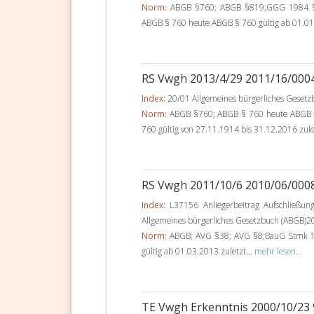
Norm:
ABGB §760; ABGB §819;GGG 1984 §2
ABGB § 760 heute ABGB § 760 gültig ab 01.01.
RS Vwgh 2013/4/29 2011/16/000
Index:
20/01 Allgemeines bürgerliches Gesetz
Norm:
ABGB §760; ABGB § 760 heute ABGB § 
760 gültig von 27.11.1914 bis 31.12.2016 zule
RS Vwgh 2011/10/6 2010/06/000
Index:
L37156 Anliegerbeitrag Aufschließun
Allgemeines bürgerliches Gesetzbuch (ABGB)2
Norm:
ABGB; AVG §38; AVG §8;BauG Stmk 1
gültig ab 01.03.2013 zuletzt...
mehr lesen...
TE Vwgh Erkenntnis 2000/10/23