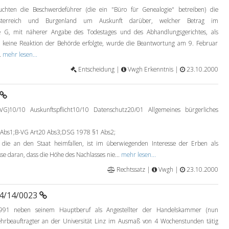
hten die Beschwerdeführer (die ein "Büro für Genealogie" betreiben) die
rösterreich und Burgenland um Auskunft darüber, welcher Betrag im
ne G, mit näherer Angabe des Todestages und des Abhandlungsgerichtes, als
 keine Reaktion der Behörde erfolgte, wurde die Beantwortung am 9. Februar
.
mehr lesen...
Entscheidung |
Vwgh Erkenntnis |
23.10.2000
G)10/10 Auskunftspflicht10/10 Datenschutz20/01 Allgemeines bürgerliches
 Abs1;B-VG Art20 Abs3;DSG 1978 §1 Abs2;
die an den Staat heimfallen, ist im überwiegenden Interesse der Erben als
se daran, dass die Höhe des Nachlasses nie...
mehr lesen...
Rechtssatz |
Vwgh |
23.10.2000
94/14/0023
91 neben seinem Hauptberuf als Angestellter der Handelskammer (nun
ehrbeauftragter an der Universität Linz im Ausmaß von 4 Wochenstunden tätig