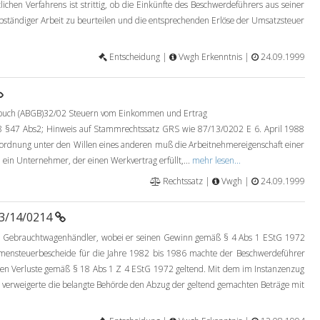
ichen Verfahrens ist strittig, ob die Einkünfte des Beschwerdeführers aus seiner
selbständiger Arbeit zu beurteilen und die entsprechenden Erlöse der Umsatzsteuer
Entscheidung |
Vwgh Erkenntnis |
24.09.1999
zbuch (ABGB)32/02 Steuern vom Einkommen und Ertrag
§47 Abs2; Hinweis auf Stammrechtssatz GRS wie 87/13/0202 E 6. April 1988
ordnung unter den Willen eines anderen muß die Arbeitnehmereigenschaft einer
 ein Unternehmer, der einen Werkvertrag erfüllt,...
mehr lesen...
Rechtssatz |
Vwgh |
24.09.1999
93/14/0214
8 Gebrauchtwagenhändler, wobei er seinen Gewinn gemäß § 4 Abs 1 EStG 1972
mmensteuerbescheide für die Jahre 1982 bis 1986 machte der Beschwerdeführer
n Verluste gemäß § 18 Abs 1 Z 4 EStG 1972 geltend. Mit dem im Instanzenzug
verweigerte die belangte Behörde den Abzug der geltend gemachten Beträge mit