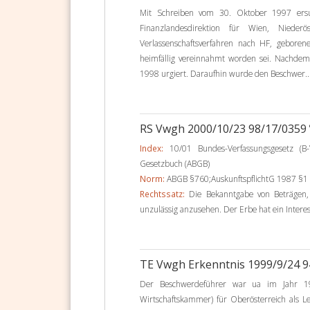
Mit Schreiben vom 30. Oktober 1997 ersuc
Finanzlandesdirektion für Wien, Niede
Verlassenschaftsverfahren nach HF, gebore
heimfällig vereinnahmt worden sei. Nachdem
1998 urgiert. Daraufhin wurde den Beschwer..
RS Vwgh 2000/10/23 98/17/0359
Index:
10/01 Bundes-Verfassungsgesetz (B-V
Gesetzbuch (ABGB)
Norm:
ABGB §760;AuskunftspflichtG 1987 §1
Rechtssatz:
Die Bekanntgabe von Beträgen, 
unzulässig anzusehen. Der Erbe hat ein Interes
TE Vwgh Erkenntnis 1999/9/24 
Der Beschwerdeführer war ua im Jahr 19
Wirtschaftskammer) für Oberösterreich als L