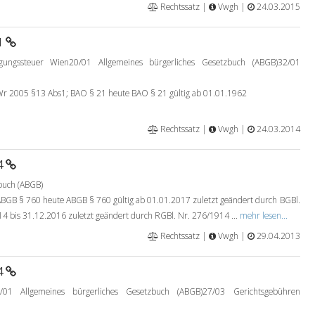
Rechtssatz |
Vwgh |
24.03.2015
1
ungssteuer Wien20/01 Allgemeines bürgerliches Gesetzbuch (ABGB)32/01
 2005 §13 Abs1; BAO § 21 heute BAO § 21 gültig ab 01.01.1962
Rechtssatz |
Vwgh |
24.03.2014
4
buch (ABGB)
B § 760 heute ABGB § 760 gültig ab 01.01.2017 zuletzt geändert durch BGBl.
14 bis 31.12.2016 zuletzt geändert durch RGBl. Nr. 276/1914 ...
mehr lesen...
Rechtssatz |
Vwgh |
29.04.2013
4
01 Allgemeines bürgerliches Gesetzbuch (ABGB)27/03 Gerichtsgebühren