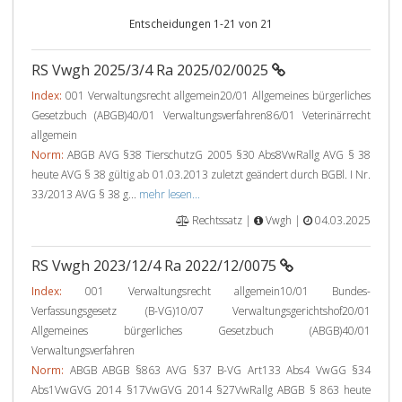
Entscheidungen 1-21 von 21
RS Vwgh 2025/3/4 Ra 2025/02/0025
Index:
001 Verwaltungsrecht allgemein20/01 Allgemeines bürgerliches
Gesetzbuch (ABGB)40/01 Verwaltungsverfahren86/01 Veterinärrecht
allgemein
Norm:
ABGB AVG §38 TierschutzG 2005 §30 Abs8VwRallg AVG § 38
heute AVG § 38 gültig ab 01.03.2013 zuletzt geändert durch BGBl. I Nr.
33/2013 AVG § 38 g...
mehr lesen...
Rechtssatz |
Vwgh |
04.03.2025
RS Vwgh 2023/12/4 Ra 2022/12/0075
Index:
001 Verwaltungsrecht allgemein10/01 Bundes-
Verfassungsgesetz (B-VG)10/07 Verwaltungsgerichtshof20/01
Allgemeines bürgerliches Gesetzbuch (ABGB)40/01
Verwaltungsverfahren
Norm:
ABGB ABGB §863 AVG §37 B-VG Art133 Abs4 VwGG §34
Abs1VwGVG 2014 §17VwGVG 2014 §27VwRallg ABGB § 863 heute