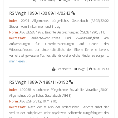
RS Vwgh 1990/1/30 89/14/0243
Index:
20/01 Allgemeines bürgerliches Gesetzbuch (ABGB)32/02
Steuern vom Einkommen und Ertrag
Norm:
ABGB;EStG 1972; Beachte Besprechung in: ÖStZB 1990, 311;
Rechtssatz:
Außergewöhnlichkeit und Zwangsläufigkeit von
Aufwendungen für Unterhaltsleistungen auf Grund des
Wiederauflebens der Unterhaltspflicht der Eltern für eine bereits
verheiratet gewesene Tochter, die für drei eheliche Kinder zu sorgen ...
mehr lesen...
Rechtssatz |
Vwgh |
30.01.1990
RS Vwgh 1989/7/4 88/11/0192
Index:
L92058 Altenheime Pflegeheime Sozialhilfe Vorarlberg20/01
Allgemeines bürgerliches Gesetzbuch (ABGB)
Norm:
ABGB;SHG Vlbg 1971 §10;
Rechtssatz:
Nach der st Rsp der ordentlichen Gerichte führt der
Verlust der subjektiven oder objektiven Selbsterhaltungsfähigkeit des