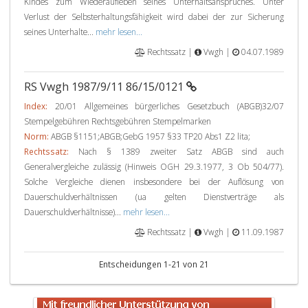
Kindes zum Wiederaufleben seines Unterhaltsanspruches. Unter
Verlust der Selbsterhaltungsfähigkeit wird dabei der zur Sicherung
seines Unterhalte...
mehr lesen...
Rechtssatz |
Vwgh |
04.07.1989
RS Vwgh 1987/9/11 86/15/0121
Index:
20/01 Allgemeines bürgerliches Gesetzbuch (ABGB)32/07
Stempelgebühren Rechtsgebühren Stempelmarken
Norm:
ABGB §1151;ABGB;GebG 1957 §33 TP20 Abs1 Z2 lita;
Rechtssatz:
Nach § 1389 zweiter Satz ABGB sind auch
Generalvergleiche zulässig (Hinweis OGH 29.3.1977, 3 Ob 504/77).
Solche Vergleiche dienen insbesondere bei der Auflösung von
Dauerschuldverhältnissen (ua gelten Dienstverträge als
Dauerschuldverhältnisse)...
mehr lesen...
Rechtssatz |
Vwgh |
11.09.1987
Entscheidungen 1-21 von 21