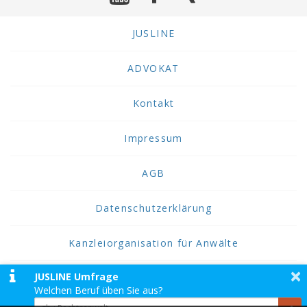
JUSLINE
ADVOKAT
Kontakt
Impressum
AGB
Datenschutzerklärung
Kanzleiorganisation für Anwälte
×
JUSLINE Umfrage
2026 JUSLINE
Welchen Beruf üben Sie aus?
JUSLINE® ist eine Marke der ADVOKAT
Unternehmensberatung Greiter & Greiter GmbH.