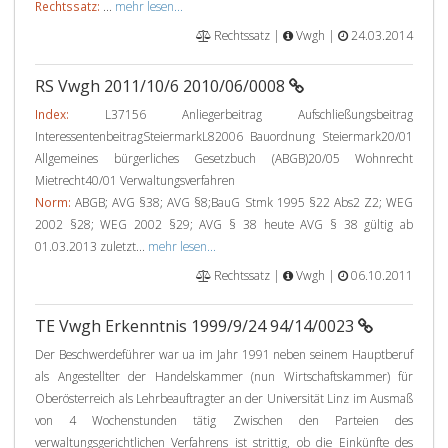
Rechtssatz:
...
mehr lesen...
Rechtssatz |
Vwgh |
24.03.2014
RS Vwgh 2011/10/6 2010/06/0008
Index:
L37156 Anliegerbeitrag Aufschließungsbeitrag
InteressentenbeitragSteiermarkL82006 Bauordnung Steiermark20/01
Allgemeines bürgerliches Gesetzbuch (ABGB)20/05 Wohnrecht
Mietrecht40/01 Verwaltungsverfahren
Norm:
ABGB; AVG §38; AVG §8;BauG Stmk 1995 §22 Abs2 Z2; WEG
2002 §28; WEG 2002 §29; AVG § 38 heute AVG § 38 gültig ab
01.03.2013 zuletzt...
mehr lesen...
Rechtssatz |
Vwgh |
06.10.2011
TE Vwgh Erkenntnis 1999/9/24 94/14/0023
Der Beschwerdeführer war ua im Jahr 1991 neben seinem Hauptberuf
als Angestellter der Handelskammer (nun Wirtschaftskammer) für
Oberösterreich als Lehrbeauftragter an der Universität Linz im Ausmaß
von 4 Wochenstunden tätig Zwischen den Parteien des
verwaltungsgerichtlichen Verfahrens ist strittig, ob die Einkünfte des