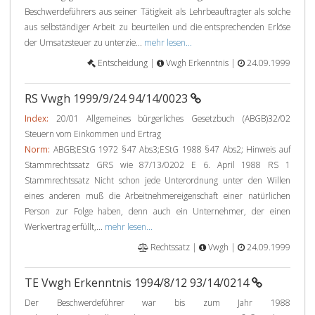
Beschwerdeführers aus seiner Tätigkeit als Lehrbeauftragter als solche
aus selbständiger Arbeit zu beurteilen und die entsprechenden Erlöse
der Umsatzsteuer zu unterzie...
mehr lesen...
Entscheidung |
Vwgh Erkenntnis |
24.09.1999
RS Vwgh 1999/9/24 94/14/0023
Index:
20/01 Allgemeines bürgerliches Gesetzbuch (ABGB)32/02
Steuern vom Einkommen und Ertrag
Norm:
ABGB;EStG 1972 §47 Abs3;EStG 1988 §47 Abs2; Hinweis auf
Stammrechtssatz GRS wie 87/13/0202 E 6. April 1988 RS 1
Stammrechtssatz Nicht schon jede Unterordnung unter den Willen
eines anderen muß die Arbeitnehmereigenschaft einer natürlichen
Person zur Folge haben, denn auch ein Unternehmer, der einen
Werkvertrag erfüllt,...
mehr lesen...
Rechtssatz |
Vwgh |
24.09.1999
TE Vwgh Erkenntnis 1994/8/12 93/14/0214
Der Beschwerdeführer war bis zum Jahr 1988