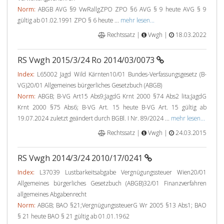
Norm:
ABGB AVG §9 VwRallgZPO ZPO §6 AVG § 9 heute AVG § 9
gültig ab 01.02.1991 ZPO § 6 heute ...
mehr lesen...
Rechtssatz |
Vwgh |
18.03.2022
RS Vwgh 2015/3/24 Ro 2014/03/0073
Index:
L65002 Jagd Wild Kärnten10/01 Bundes-Verfassungsgesetz (B-
VG)20/01 Allgemeines bürgerliches Gesetzbuch (ABGB)
Norm:
ABGB; B-VG Art15 Abs9;JagdG Krnt 2000 §74 Abs2 lita;JagdG
Krnt 2000 §75 Abs6; B-VG Art. 15 heute B-VG Art. 15 gültig ab
19.07.2024 zuletzt geändert durch BGBl. I Nr. 89/2024 ...
mehr lesen...
Rechtssatz |
Vwgh |
24.03.2015
RS Vwgh 2014/3/24 2010/17/0241
Index:
L37039 Lustbarkeitsabgabe Vergnügungssteuer Wien20/01
Allgemeines bürgerliches Gesetzbuch (ABGB)32/01 Finanzverfahren
allgemeines Abgabenrecht
Norm:
ABGB; BAO §21;VergnügungssteuerG Wr 2005 §13 Abs1; BAO
§ 21 heute BAO § 21 gültig ab 01.01.1962