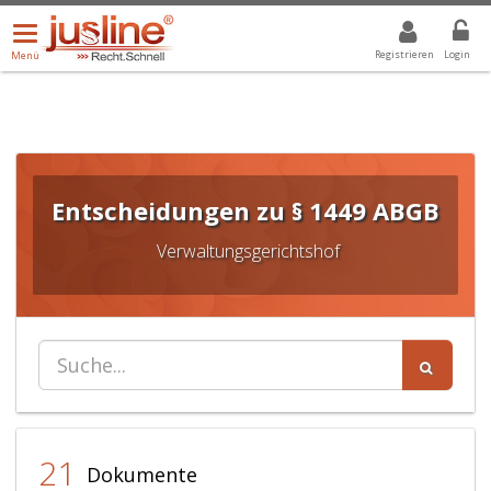
Menü
DROPDOWN: GEWÄHLTER WERT IST ALLE
ALLE
öffnen/schließen
Registrieren
Login
Menü
Entscheidungen zu § 1449 ABGB
Verwaltungsgerichtshof
21
Dokumente