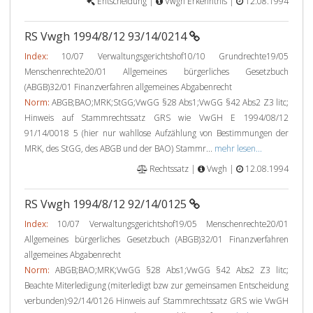
Entscheidung |
Vwgh Erkenntnis |
12.08.1994
RS Vwgh 1994/8/12 93/14/0214
Index:
10/07 Verwaltungsgerichtshof10/10 Grundrechte19/05
Menschenrechte20/01 Allgemeines bürgerliches Gesetzbuch
(ABGB)32/01 Finanzverfahren allgemeines Abgabenrecht
Norm:
ABGB;BAO;MRK;StGG;VwGG §28 Abs1;VwGG §42 Abs2 Z3 litc;
Hinweis auf Stammrechtssatz GRS wie VwGH E 1994/08/12
91/14/0018 5 (hier nur wahllose Aufzählung von Bestimmungen der
MRK, des StGG, des ABGB und der BAO) Stammr...
mehr lesen...
Rechtssatz |
Vwgh |
12.08.1994
RS Vwgh 1994/8/12 92/14/0125
Index:
10/07 Verwaltungsgerichtshof19/05 Menschenrechte20/01
Allgemeines bürgerliches Gesetzbuch (ABGB)32/01 Finanzverfahren
allgemeines Abgabenrecht
Norm:
ABGB;BAO;MRK;VwGG §28 Abs1;VwGG §42 Abs2 Z3 litc;
Beachte Miterledigung (miterledigt bzw zur gemeinsamen Entscheidung
verbunden):92/14/0126 Hinweis auf Stammrechtssatz GRS wie VwGH