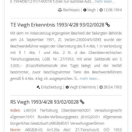
E 1994/08/12 91/14/0018 5 (hier nur wahllose Aufz...
mehr lesen...
Rechtssatz |
Vwgh |
12.08.1994
TE Vwgh Erkenntnis 1993/4/28 93/02/0028
Mit dem im Instanzenzug ergangenen Bescheid der belangten Behörde
vom 24. September 1991, Zl. VwSen-230004/5/Gf/Kf, wurde der
Beschwerdeführer wegen der Übertretung des § 4 Abs. 1 in Verbindung
mit § 1 Abs. 1 und Abs. 2 lit. d des Oberösterreichischen
Tierschutzgesetzes, LGBl. Nr. 27/1953, mit einer Geldstrafe von S
3.000,-- (Ersatzfreiheitsstrafe drei Tage) belegt und der Verfall
bestimmter, zuvor beschlagnahmter Tiere des Beschwerdeführers
gemäß § 4 Abs. 4 leg. cit. ausgesprochen. S...
mehr lesen...
Entscheidung |
Vwgh Erkenntnis |
28.04.1993
RS Vwgh 1993/4/28 93/02/0028
Index:
L46104 Tierhaltung Oberösterreich001 Verwaltungsrecht
allgemein10/01 Bundes-Verfassungsgesetz (B-VG)20/01 Allgemeines
bürgerliches Gesetzbuch (ABGB)40/01 Verwaltungsverfahren
Norm:
ABGB;B-VG Art129a Abs1 Z1;TierschutzG OÖ 1953