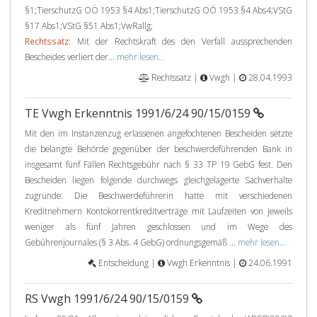
§1;TierschutzG OÖ 1953 §4 Abs1;TierschutzG OÖ 1953 §4 Abs4;VStG
§17 Abs1;VStG §51 Abs1;VwRallg;
Rechtssatz:
Mit der Rechtskraft des den Verfall aussprechenden
Bescheides verliert der...
mehr lesen...
Rechtssatz |
Vwgh |
28.04.1993
TE Vwgh Erkenntnis 1991/6/24 90/15/0159
Mit den im Instanzenzug erlassenen angefochtenen Bescheiden setzte
die belangte Behörde gegenüber der beschwerdeführenden Bank in
insgesamt fünf Fällen Rechtsgebühr nach § 33 TP 19 GebG fest. Den
Bescheiden liegen folgende durchwegs gleichgelagerte Sachverhalte
zugrunde: Die Beschwerdeführerin hatte mit verschiedenen
Kreditnehmern Kontokorrentkreditverträge mit Laufzeiten von jeweils
weniger als fünf Jahren geschlossen und im Wege des
Gebührenjournales (§ 3 Abs. 4 GebG) ordnungsgemäß ...
mehr lesen...
Entscheidung |
Vwgh Erkenntnis |
24.06.1991
RS Vwgh 1991/6/24 90/15/0159