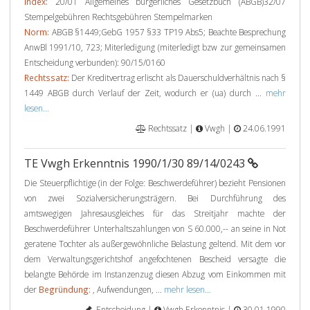
Index:
20/01 Allgemeines bürgerliches Gesetzbuch (ABGB)32/07
Stempelgebühren Rechtsgebühren Stempelmarken
Norm:
ABGB §1449;GebG 1957 §33 TP19 Abs5; Beachte Besprechung
AnwBl 1991/10, 723; Miterledigung (miterledigt bzw zur gemeinsamen
Entscheidung verbunden): 90/15/0160
Rechtssatz:
Der Kreditvertrag erlischt als Dauerschuldverhältnis nach §
1449 ABGB durch Verlauf der Zeit, wodurch er (ua) durch ...
mehr
lesen...
Rechtssatz |
Vwgh |
24.06.1991
TE Vwgh Erkenntnis 1990/1/30 89/14/0243
Die Steuerpflichtige (in der Folge: Beschwerdeführer) bezieht Pensionen
von zwei Sozialversicherungsträgern. Bei Durchführung des
amtswegigen Jahresausgleiches für das Streitjahr machte der
Beschwerdeführer Unterhaltszahlungen von S 60.000,-- an seine in Not
geratene Tochter als außergewöhnliche Belastung geltend. Mit dem vor
dem Verwaltungsgerichtshof angefochtenen Bescheid versagte die
belangte Behörde im Instanzenzug diesen Abzug vom Einkommen mit
der
Begründung:
, Aufwendungen, ...
mehr lesen...
Entscheidung |
Vwgh Erkenntnis |
30.01.1990