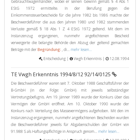
Gebrauchtwagenhändler, wobei er seinen Gewinn gemäß § 4 Abs 1
EStG 1972 ermittelte. In der Berufung gegen die
Einkommensteuerbescheide für die Jahre 1982 bis 1986 machte der
Beschwerdeführer die aus den Jahren 1980 und 1982 stammenden
Verluste gemäß § 18 Abs 1 Z 4 EStG 1972 geltend. Mit dem im
Instanzenzug ergangenen, nunmehr angefochtenen Bescheid
verweigerte die belangte Behörde den Abzug der geltend gemachten
Beträge mit der
Begründung:
, di...
mehr lesen...
Entscheidung |
Vwgh Erkenntnis |
12.08.1994
TE Vwgh Erkenntnis 1994/8/12 92/14/0125
Die Beschwerdeführer waren seit 7. Oktober 1988 Geschäftsführer der
B-GmbH (in der Folge: GmbH) mit jeweils selbständiger
Vertretungsbefugnis. Am 19. Jänner 1989 wurde der Konkurs über das
Vermögen der GmbH eröffnet. Am 10. Oktober 1990 wurde der
Konkurs nach Verteilung des Massevermögens aufgehoben. Mit den im
Instanzenzug ergangenen, nunmehr angefochtenen Bescheiden wurden
die Beschwerdeführer jeweils für Abgabenschulden der GmbH von
91.988 S als Haftungspflichtige in Anspruch genom...
mehr lesen...