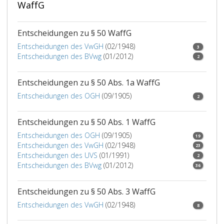
WaffG
Verhalten
verwirklicht
hat
Entscheidungen zu § 50 WaffG
oder
Entscheidungen des VwGH
(02/1948)
3
an
Entscheidungen des BVwg
(01/2012)
2
diesem
beteiligt
Entscheidungen zu § 50 Abs. 1a WaffG
war.
Entscheidungen des OGH
(09/1905)
2
Entscheidungen zu § 50 Abs. 1 WaffG
Entscheidungen des OGH
(09/1905)
19
Entscheidungen des VwGH
(02/1948)
23
Entscheidungen des UVS
(01/1991)
2
Entscheidungen des BVwg
(01/2012)
36
Entscheidungen zu § 50 Abs. 3 WaffG
Entscheidungen des VwGH
(02/1948)
8