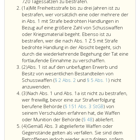
führt,
ist
10
720 Tagessätzen zu bestrafen.
Absatz
obwohl
vom
unbefugt
(1a)
Mit Freiheitsstrafe bis zu drei Jahren ist zu
eins
ihm
ordentlichen
besitzt,
bestrafen, wer vorsätzlich eine oder mehrere der
a
dies
Gericht
in Abs. 1 mit Strafe bedrohten Handlungen in
nach
in
Bezug auf eine größere Zahl von Schusswaffen
Paragraph
den
oder Kriegsmaterial begeht. Ebenso ist zu
11
Fällen
bestrafen, wer die nach Abs. 1 Z 5 mit Strafe
a,
der
bedrohte Handlung in der Absicht begeht, sich
verboten
Ziffer
durch die wiederkehrende Begehung der Tat eine
ist,
2,,
Mit
fortlaufende Einnahme zu verschaffen.
Absatz
3
Freiheitsstrafe
(2)
Abs. 1 ist auf den unbefugten Erwerb und
2
und
bis
Besitz von wesentlichen Bestandteilen von
6
zu
Schusswaffen (
§ 2 Abs. 2
und
§ 5 Abs. 1
) nicht
Absatz
mit
drei
anzuwenden.
Absatz
eins,
Freiheitsstrafe
Jahren
(3)
Nach Abs. 1 und Abs. 1a ist nicht zu bestrafen,
3
ist
bis
ist
wer freiwillig, bevor eine zur Strafverfolgung
auf
zu
zu
berufene Behörde (
§ 151 Abs. 3 StGB
) von
den
einem
bestrafen,
seinem Verschulden erfahren hat, die Waffen
unbefugten
Jahr
wer
Nach
oder Munition der Behörde (
§ 48
) abliefert.
Absatz
Erwerb
oder
vorsätzlich
Absatz
(4)
Gemäß Abs. 3 abgelieferte Waffen oder
4
und
mit
eine
eins
Gegenstände gelten als verfallen. Sie sind dem
Besitz
Geldstrafe
oder
und
Betroffenen jedoch wieder auszufolgen, sofern