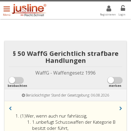
Menü
DROPDOWN: GEWÄHLTER WERT IST ALLE
ALLE
öffnen/schließen
Registrieren
Login
Menü
§ 50 WaffG Gerichtlich strafbare
Handlungen
WaffG - Waffengesetz 1996
beobachten
merken
Berücksichtigter Stand der Gesetzgebung: 06.08.2026
Absatz
(1)
Wer, wenn auch nur fahrlässig,
eins
Ziffer
1.
unbefugt Schusswaffen der Kategorie B
eins
besitzt oder führt,