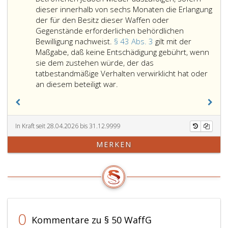
von
bis
mehrere
Absatz
dieser innerhalb von sechs Monaten die Erlangung
wesentlichen
zu
der
eins
der für den Besitz dieser Waffen oder
Bestandteilen
360 Tagessätzen
in
a,
Gegenstände erforderlichen behördlichen
von
und
Absatz
ist
Bewilligung nachweist.
§ 43 Abs. 3
gilt mit der
Schusswaffen
in
eins,
nicht
Maßgabe, daß keine Entschädigung gebührt, wenn
(Paragraph
den
mit
zu
sie dem zustehen würde, der das
2,
Fällen
Strafe
bestrafen,
tatbestandmäßige Verhalten verwirklicht hat oder
Absatz
Gemäß
der
bedrohten
wer
an diesem beteiligt war.
2
Absatz
Ziffer
Handlungen
freiwillig,
und
3,
eins,,
in
bevor
Paragraph
abgelieferte
4
Bezug
eine
5,
Waffen
und
auf
zur
In Kraft seit 28.04.2026 bis 31.12.9999
Absatz
oder
5
eine
Strafverfol
MERKEN
eins,)
Gegenstände
mit
größere
berufene
nicht
gelten
Freiheitsstrafe
Zahl
Behörde
anzuwenden.
als
bis
von
(Paragraph
verfallen.
zu
Schusswaffen
151,
Sie
zwei
oder
Absatz
sind
Jahren
Kriegsmaterial
3,
dem
oder
begeht.
StGB)
0
Kommentare zu § 50 WaffG
Betroffenen
mit
Ebenso
von