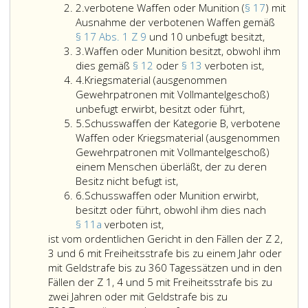
Ziffer
2.
verbotene Waffen oder Munition (
§ 17
) mit
2
Ausnahme der verbotenen Waffen gemäß
verboten
§ 17 Abs. 1 Z 9
und 10 unbefugt besitzt,
Ziffer
Waffen
3.
Waffen oder Munition besitzt, obwohl ihm
3
Waffen
oder
dies gemäß
§ 12
oder
§ 13
verboten ist,
Ziffer
oder
Munition
4.
Kriegsmaterial (ausgenommen
4
Munition
(Paragra
Gewehrpatronen mit Vollmantelgeschoß)
besitzt,
17,)
unbefugt erwirbt, besitzt oder führt,
Ziffer
obwohl
mit
5.
Schusswaffen der Kategorie B, verbotene
5
ihm
Ausnah
Waffen oder Kriegsmaterial (ausgenommen
dies
der
Gewehrpatronen mit Vollmantelgeschoß)
gemäß
verbote
einem Menschen überläßt, der zu deren
Paragrap
Waffen
Besitz nicht befugt ist,
Ziffer
12,
gemäß
6.
Schusswaffen oder Munition erwirbt,
6
oder
Paragrap
besitzt oder führt, obwohl ihm dies nach
Schusswaffen
Paragrap
17,
§ 11a
verboten ist,
oder
13,
Absatz
ist vom ordentlichen Gericht in den Fällen der Z 2,
Munition
verboten
eins,
3 und 6 mit Freiheitsstrafe bis zu einem Jahr oder
erwirbt,
ist,
Ziffer
mit Geldstrafe bis zu 360 Tagessätzen und in den
besitzt
9
Fällen der Z 1, 4 und 5 mit Freiheitsstrafe bis zu
oder
und
zwei Jahren oder mit Geldstrafe bis zu