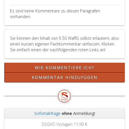
jedoch
Geldstrafe
ist
seinem
wieder
bis
zu
Verschulde
Es sind keine Kommentare zu diesen Paragrafen
auszufolgen,
zu
bestrafen,
erfahren
vorhanden.
sofern
720 Tagessätzen
wer
hat,
dieser
zu
die
die
innerhalb
bestrafen.
nach
Waffen
Sie können den Inhalt von § 50 WaffG selbst erläutern, also
von
Absatz
oder
einen kurzen eigenen Fachkommentar verfassen. Klicken
sechs
eins,
Munition
Sie einfach einen der nachfolgenden roten Links an!
Monaten
Ziffer
der
die
5,
Behörde
Erlangung
mit
(Paragraph
WIE KOMMENTIERE ICH?
der
Strafe
48,)
für
bedrohte
abliefert.
KOMMENTAR HINZUFÜGEN
den
Handlung
Besitz
in
dieser
der
Waffen
Absicht
oder
begeht,
Gegenstände
sich
Sofortabfrage
ohne
Anmeldung!
erforderlichen
durch
Zurück
Weit
behördlichen
die
DSGVO Vorlagen
11,90 €