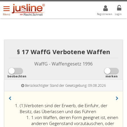
Menü
DROPDOWN: GEWÄHLTER WERT IST ALLE
ALLE
öffnen/schließen
Registrieren
Login
Menü
§ 17 WaffG Verbotene Waffen
WaffG - Waffengesetz 1996
beobachten
merken
Berücksichtigter Stand der Gesetzgebung: 09.08.2026
Absatz
(1)
Verboten sind der Erwerb, die Einfuhr, der
eins
Besitz, das Überlassen und das Führen
Ziffer
1.
von Waffen, deren Form geeignet ist, einen
eins
anderen Gegenstand vorzutäuschen, oder