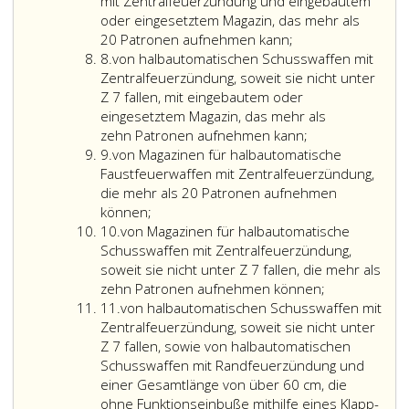
7
mit Zentralfeuerzündung und eingebautem
oder eingesetztem Magazin, das mehr als
20 Patronen aufnehmen kann;
Ziffer
8.
von halbautomatischen Schusswaffen mit
8
Zentralfeuerzündung, soweit sie nicht unter
Z 7 fallen, mit eingebautem oder
eingesetztem Magazin, das mehr als
von
zehn Patronen aufnehmen kann;
Ziffer
halbautomatisc
9.
von Magazinen für halbautomatische
9
Schusswaffen
Faustfeuerwaffen mit Zentralfeuerzündung,
mit
die mehr als 20 Patronen aufnehmen
Zentralfeuerzün
können;
Ziffer
soweit
10.
von Magazinen für halbautomatische
10
sie
Schusswaffen mit Zentralfeuerzündung,
nicht
soweit sie nicht unter Z 7 fallen, die mehr als
unter
von
zehn Patronen aufnehmen können;
Ziffer
Ziffer
Magazinen
11.
von halbautomatischen Schusswaffen mit
11
7,
für
Zentralfeuerzündung, soweit sie nicht unter
fallen,
halbautomati
Z 7 fallen, sowie von halbautomatischen
mit
Schusswaffe
Schusswaffen mit Randfeuerzündung und
eingebautem
mit
einer Gesamtlänge von über 60 cm, die
oder
Zentralfeuer
ohne Funktionseinbuße mithilfe eines Klapp-