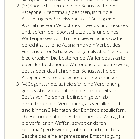
einen
des
Absatz
einer
(3c)
Sportschützen, die eine Schusswaffe der
verfassungsgefährdenden
ArbeitnehmerInnens
3
gültige
Kategorie B rechtmäßig besitzen, ist für die
Angriff
ASchG,
c
Jagdkar
Ausübung des Schießsports auf Antrag eine
gemäß
Bundesgesetzblatt
sind
Ausnahme vom Verbot des Erwerbs und Besitzes
Paragraph
Teil
vom
und, sofern der Sportschütze aufgrund eines
6,
eins,
Verbot
Waffenpasses zum Führen dieser Schusswaffe
Absatz
Nr. 450
des
berechtigt ist, eine Ausnahme vom Verbot des
3,
aus
Erwerb
Führens einer Schusswaffe gemäß Abs. 1 Z 7 und
des
1994,,
der
8 zu erteilen. Die bestehende Waffenbesitzkarte
Staatsschutz-
oder
Einfuhr
oder der bestehende Waffenpass für den Erwerb,
und
dem
des
Besitz oder das Führen der Schusswaffe der
Nachrichtendienst-
Landarbeitsgesetz –
Sportsch
Besitze
Kategorie B ist entsprechend einzuschränken.
Gesetzes
LAG,
Absatz
die
des
(4)
Gegenstände, auf die sich eine Verordnung
(SNG),
Bundesgesetzblatt
4
eine
Überla
gemäß Abs. 2 bezieht und die sich bereits im
Bundesgesetzblatt
Nr. 287
Schussw
und
Besitz von Personen befinden, gelten ab
Teil
aus
der
des
Inkrafttreten der Verordnung als verfallen und
eins,
1984,,
Kategorie
Führen
sind binnen 3 Monaten der Behörde abzuliefern.
Nr. 5
im
rechtmäß
von
Die Behörde hat dem Betroffenen auf Antrag für
aus
Rahmen
besitzen,
Vorric
die verfallenen Waffen, soweit er deren
2016,,
der
ist
zur
rechtmäßigen Erwerb glaubhaft macht, mittels
begehen
Berufsausübung
für
Dämpf
Bescheides eine angemessene Entschädigung