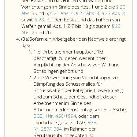
Schafts
den Besitz und das Führen von Waffen oder
auf
Vorrichtungen im Sinne des Abs. 1 und 2 die
§ 20
eine
Abs. 3
und 5,
§ 21 Abs. 4
,
§ 22 Abs. 3
,
§ 23 Abs. 3
Gesamtläng
sowie
§ 28
. Für den Besitz und das Führen von
unter
Waffen gemäß Abs. 1 Z 7 bis 10 gilt zudem
§ 23
Die
60 cm
Abs. 2
und 2b.
Absatz
Behörde
gekürzt
(3a)
Sofern ein Arbeitgeber den Nachweis erbringt,
3
kann
werden
dass
a
Ziffer
verlässlichen
können;
1.
er Arbeitnehmer hauptberuflich
eins
Menschen,
beschäftigt, zu deren wesentlicher
die
Verpflichtung der Abschuss von Wild und
das
Schädlingen gehört und
Ziffer
25. Lebensjahr
2.
die Verwendung von Vorrichtungen zur
2
vollendet
Dämpfung des Schussknalles für
haben
Schusswaffen der Kategorie C zweckmäßig
und
und zum Schutz der Gesundheit dieser
überwiegendes
Arbeitnehmer im Sinne des
berechtigtes
ArbeitnehmerInnenschutzgesetzes – ASchG,
Interesse
BGBl. I Nr. 450/1994
, oder dem
an
Landarbeitsgesetz – LAG,
BGBl.
Erwerb,
Nr. 287/1984
, im Rahmen der
Einfuhr,
die
Berufsausübung geboten ist,