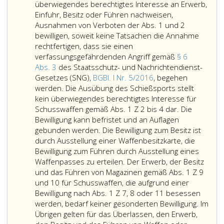
und
überwiegendes berechtigtes Interesse an Erwerb,
einer
Einfuhr, Besitz oder Führen nachweisen,
Gesamtläng
Ausnahmen von Verboten der Abs. 1 und 2
von
bewilligen, soweit keine Tatsachen die Annahme
über
rechtfertigen, dass sie einen
60 cm,
verfassungsgefährdenden Angriff gemäß
§ 6
die
Abs. 3
des Staatsschutz- und Nachrichtendienst-
ohne
Gesetzes (SNG),
BGBl. I Nr. 5/2016
, begehen
Funktionse
werden. Die Ausübung des Schießsports stellt
mithilfe
kein überwiegendes berechtigtes Interesse für
eines
Schusswaffen gemäß Abs. 1 Z 2 bis 4 dar. Die
Klapp-
Bewilligung kann befristet und an Auflagen
oder
gebunden werden. Die Bewilligung zum Besitz ist
Teleskopsch
durch Ausstellung einer Waffenbesitzkarte, die
oder
Bewilligung zum Führen durch Ausstellung eines
eines
Waffenpasses zu erteilen. Der Erwerb, der Besitz
ohne
und das Führen von Magazinen gemäß Abs. 1 Z 9
Verwendun
und 10 für Schusswaffen, die aufgrund einer
eines
Bewilligung nach Abs. 1 Z 7, 8 oder 11 besessen
Werkzeugs
werden, bedarf keiner gesonderten Bewilligung. Im
abnehmbar
Übrigen gelten für das Überlassen, den Erwerb,