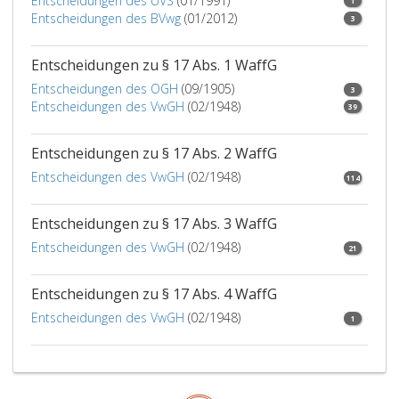
für
Entscheidungen des UVS
(01/1991)
1
binnen
einzusch
Berech
Entscheidungen des BVwg
Schusswaffen,
(01/2012)
3
einem
zu
die
Jahr
überla
aufgrund
Entscheidungen zu § 17 Abs. 1 WaffG
ab
Bis
einer
Inkrafttreten
zu
Entscheidungen des OGH
(09/1905)
3
Bewilligung
der
diese
Entscheidungen des VwGH
(02/1948)
39
nach
Verordnung
Zeitpu
Absatz
nach
ist
eins,
Entscheidungen zu § 17 Abs. 2 WaffG
Absatz
der
Ziffer
Entscheidungen des VwGH
2,
(02/1948)
Besitz
114
7,,
zu
dieser
8
stellen.
Vorric
Entscheidungen zu § 17 Abs. 3 WaffG
oder
zur
11
Entscheidungen des VwGH
(02/1948)
21
Dämpf
besessen
des
werden,
Schuss
Entscheidungen zu § 17 Abs. 4 WaffG
bedarf
weiterh
Entscheidungen des VwGH
keiner
(02/1948)
1
zulässi
gesonderten
Hat
Bewilligung.
die
Im
Behör
Übrigen