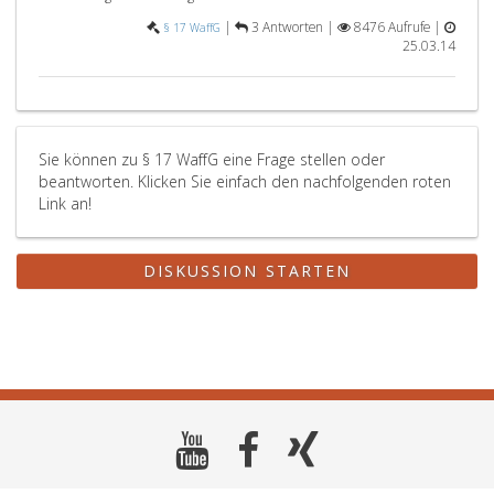
2
mit
|
3 Antworten |
8476 Aufrufe |
§ 17 WaffG
die
Besche
25.03.14
Paragraph
festzus
20,
Absatz
3
und
Sie können zu § 17 WaffG eine Frage stellen oder
5,
beantworten. Klicken Sie einfach den nachfolgenden roten
Paragraph
Link an!
21,
Absatz
4,,
DISKUSSION STARTEN
Paragraph
22,
Absatz
3,,
Paragraph
23,
Absatz
3,
sowie