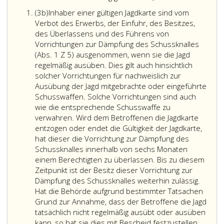
Besitz
Verwendung
Absatz
(3b)
Inhaber einer gültigen Jagdkarte sind vom
oder
von
3
Verbot des Erwerbs, der Einfuhr, des Besitzes,
Führen
Vorrichtungen
b
des Überlassens und des Führens von
nachweisen,
zur
Vorrichtungen zur Dämpfung des Schussknalles
Ausnahmen
Dämpfung
(Abs. 1 Z 5) ausgenommen, wenn sie die Jagd
von
des
regelmäßig ausüben. Dies gilt auch hinsichtlich
Verboten
Schussknalles
solcher Vorrichtungen für nachweislich zur
der
für
Ausübung der Jagd mitgebrachte oder eingeführte
Absatz
Schusswaffen
Schusswaffen. Solche Vorrichtungen sind auch
eins
der
wie die entsprechende Schusswaffe zu
und
Kategorie C
verwahren. Wird dem Betroffenen die Jagdkarte
2
zweckmäßig
entzogen oder endet die Gültigkeit der Jagdkarte,
bewilligen,
und
hat dieser die Vorrichtung zur Dämpfung des
soweit
zum
Schussknalles innerhalb von sechs Monaten
keine
Schutz
einem Berechtigten zu überlassen. Bis zu diesem
Tatsachen
der
Zeitpunkt ist der Besitz dieser Vorrichtung zur
die
Gesundheit
Dämpfung des Schussknalles weiterhin zulässig.
Annahme
dieser
Hat die Behörde aufgrund bestimmter Tatsachen
rechtfertigen,
Arbeitnehmer
Grund zur Annahme, dass der Betroffene die Jagd
dass
im
tatsächlich nicht regelmäßig ausübt oder ausüben
sie
Sinne
Inhabe
kann, so hat sie dies mit Bescheid festzustellen.