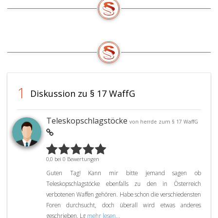
aufgru
gelten
bestim
für
Tatsac
das
Grund
Überlassen,
zur
den
Annah
Erwerb,
dass
den
der
Besitz
Betrof
1
und
Diskussion zu § 17 WaffG
die
das
Jagd
Führen
tatsäch
von
Teleskopschlagstöcke
von herrde
zum § 17 WaffG
nicht
Waffen
regelm
oder
ausübt
Vorrichtungen
oder
0,0 bei 0 Bewertungen
im
ausüb
Sinne
Guten Tag! Kann mir bitte jemand sagen ob
kann,
des
Teleskopschlagstöcke ebenfalls zu den in Österreich
so
Absatz
verbotenen Waffen gehören. Habe schon die verschiedensten
hat
eins
Foren durchsucht, doch überall wird etwas anderes
sie
und
dies
geschrieben. Lg
mehr lesen...