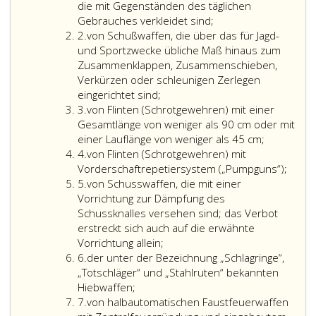
die mit Gegenständen des täglichen
Gebrauches verkleidet sind;
Ziffer
2.
von Schußwaffen, die über das für Jagd-
2
und Sportzwecke übliche Maß hinaus zum
Zusammenklappen, Zusammenschieben,
Verkürzen oder schleunigen Zerlegen
eingerichtet sind;
Ziffer
3.
von Flinten (Schrotgewehren) mit einer
3
Gesamtlänge von weniger als 90 cm oder mit
einer Lauflänge von weniger als 45 cm;
Ziffer
4.
von Flinten (Schrotgewehren) mit
4
Vorderschaftrepetiersystem („Pumpguns“);
Ziffer
5.
von Schusswaffen, die mit einer
5
Vorrichtung zur Dämpfung des
Schussknalles versehen sind; das Verbot
erstreckt sich auch auf die erwähnte
Vorrichtung allein;
Ziffer
6.
der unter der Bezeichnung „Schlagringe“,
6
„Totschläger“ und „Stahlruten“ bekannten
Hiebwaffen;
Ziffer
7.
von halbautomatischen Faustfeuerwaffen