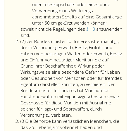
eingesetztem
soweit
oder Teleskopschafts oder eines ohne
Magazin,
sie
Verwendung eines Werkzeugs
das
nicht
abnehmbaren Schafts auf eine Gesamtlänge
mehr
unter
von
unter 60 cm gekürzt werden können;
als
Ziffer
halbautoma
soweit nicht die Regelungen des
§ 18
anzuwenden
soweit
zehn Patronen
7,
Schusswaff
sind.
Absatz
nicht
aufnehmen
fallen,
mit
(2)
Der Bundesminister für Inneres ist ermächtigt,
2
die
kann;
die
Zentralfeue
durch Verordnung Erwerb, Besitz, Einfuhr und
Regelungen
mehr
soweit
Führen von neuartigen Waffen oder Erwerb, Besitz
des
als
sie
und Einfuhr von neuartiger Munition, die auf
Paragraph
zehn
nicht
Grund ihrer Beschaffenheit, Wirkung oder
18,
Patronen
unter
Wirkungsweise eine besondere Gefahr für Leben
anzuwenden
aufnehmen
Ziffer
oder Gesundheit von Menschen oder für fremdes
sind.
können;
7,
Eigentum darstellen könnten, zu verbieten. Der
fallen,
Bundesminister für Inneres hat Munition für
sowie
Faustfeuerwaffen mit Expansivgeschossen sowie
von
Geschosse für diese Munition mit Ausnahme
halbautoma
solcher für Jagd- und Sportwaffen, durch
Schusswaff
Verordnung zu verbieten.
Absatz
mit
(3)
Die Behörde kann verlässlichen Menschen, die
3
Randfeuerz
das 25. Lebensjahr vollendet haben und