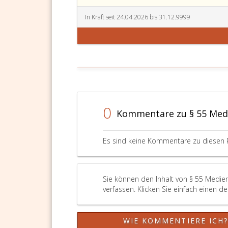
Abschnitts,
der
18,
Paragraph
Novelle
Absat
In Kraft seit 24.04.2026 bis 31.12.9999
6,
Bundes
2,,
Absatz
Teil
Parag
eins,,
eins,
20,
Paragraph
Nr. 8
Absat
7,
aus
4,,
Absatz
2009,
Parag
eins,,
treten
23,,
Paragraph
mit
Parag
0
7
1. März
29,
Kommentare zu § 55 Med
a,
2009
Absat
Absatz
in
2
eins,
Kraft.
und
Es sind keine Kommentare zu diesen 
eins
3
a,
Anme
und 2,
Parag
Sie können den Inhalt von § 55 Medie
Paragraph
29,
verfassen. Klicken Sie einfach einen d
7
Absat
b,
2,
Absatz
von
WIE KOMMENTIERE ICH
eins,,
Novel