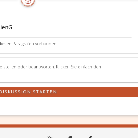
Nr. 182
aus
raph
2023,
treten
dienG
mit
dem
ng
der
diesen Paragrafen vorhanden.
Kundmachung
esgesetzes
folgenden
sgesetzblatt
Tag
 stellen oder beantworten. Klicken Sie einfach den
in
Kraft.
12
DISKUSSION STARTEN
n
nner