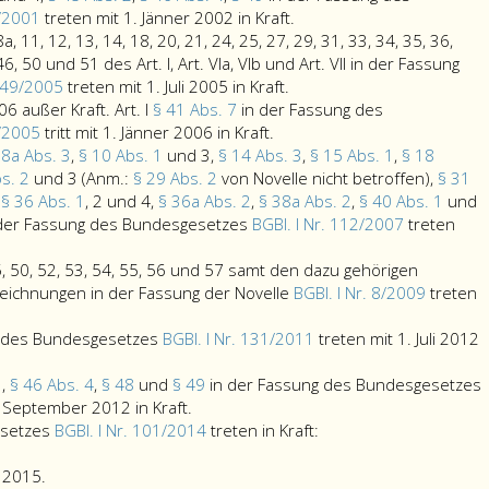
eins,
Artikel
6/2001
treten mit 1. Jänner 2002 in Kraft.
Paragraphen
römisch
, 8a, 11, 12, 13, 14, 18, 20, 21, 24, 25, 27, 29, 31, 33, 34, 35, 36,
43
eins,
46, 50 und 51 des Art. I, Art. VIa, VIb und Art. VII in der Fassung
a,
Die
Paragraph
. 49/2005
treten mit 1. Juli 2005 in Kraft.
44
Paragraphen
27,
006 außer Kraft. Art. I
§ 41 Abs. 7
in der Fassung des
und
Artikel
eins,
Absatz
1/2005
tritt mit 1. Jänner 2006 in Kraft.
45
römisch
5,
eins,,
 8a Abs. 3
,
§ 10 Abs. 1
und 3,
§ 14 Abs. 3
,
§ 15 Abs. 1
,
§ 18
sowie
eins,
6,
Paragraph
bs. 2
und 3
(Anm.:
§ 29 Abs. 2
von Novelle nicht betroffen)
,
§ 31
Artikel
Paragraph
7,
44,
,
§ 36 Abs. 1
, 2 und 4,
§ 36a Abs. 2
,
§ 38a Abs. 2
,
§ 40 Abs. 1
und
römisch
35,
7
Absatz
 der Fassung des Bundesgesetzes
BGBl. I Nr. 112/2007
treten
l
sieben,
tritt
a,
3
ch
in
mit
7
und
45, 50, 52, 53, 54, 55, 56 und 57 samt den dazu gehörigen
der
1.Jänner
b,
4,
eichnungen in der Fassung der Novelle
BGBl. I Nr. 8/2009
treten
raph
Fassung
2006
7
Paragraph
aphen
des
außer
c,
45,
g des Bundesgesetzes
BGBl. I Nr. 131/2011
treten mit 1. Juli 2012
Bundesgesetzes
Kraft.
8,
Absatz
z
Bundesgesetzblatt
Artikel
8
2,,
3,
§ 46 Abs. 4
,
§ 48
und
§ 49
in der Fassung des Bundesgesetzes
Teil
Paragraph
römisch
a,
Paragraph
. September 2012 in Kraft.
raph
eins,
27,
eins,
11,
46,
In
esetzes
BGBl. I Nr. 101/2014
treten in Kraft:
Paragraph
Nr. 75
Absatz
Paragraph
12,
Absatz
der
z
22,
aus
Paragraph
eins,,
41,
13,
4,,
Fassung
r 2015.