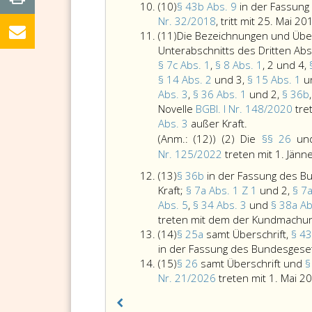
Absatz
der
2
d,
eins,,
(10)
§ 43b Abs. 9
in der Fassun
10,
Fassung
44,
Parag
Nr. 32/2018
, tritt mit 25. Mai 20
Absatz
des
45,
8
(11)
Die Bezeichnungen und Übers
11,
Bundesgesetzes
50,
a,
Unterabschnitts des Dritten Abs
Bundesgesetzblatt
52,
Absat
§ 7c Abs. 1
,
§ 8 Abs. 1
, 2 und 4,
Teil
53,
3,,
§ 14 Abs. 2
und 3,
§ 15 Abs. 1
u
eins,
54,
Parag
Abs. 3
,
§ 36 Abs. 1
und 2,
§ 36b
Nr. 131
55,
10,
Novelle
BGBl. I Nr. 148/2020
tret
aus
Die
56
Absat
Abs. 3
außer Kraft.
2011,
Bezeichnung
und
eins
(Anm.:
(12))
(2) Die
§§ 26
un
treten
und
57
und
Nr. 125/2022
treten mit 1. Jänne
mit
Überschrifte
samt
3,
Absatz
(13)
§ 36b
in der Fassung des 
1. Juli 2012
des
den
Parag
13,
Kraft;
§ 7a Abs. 1 Z 1
und 2,
§ 7a
in
Ersten,
dazu
14,
Abs. 5
,
§ 34 Abs. 3
und
§ 38a A
Kraft.
Zweiten,
gehöri
Absat
treten mit dem der Kundmachung
Dritten
Übersc
3,,
Absatz
(14)
§ 25a
samt Überschrift,
§ 43
und
und
Parag
14,
in der Fassung des Bundesges
Vierten
Zwisch
15,
Absatz
(15)
§ 26
samt Überschrift und
§
Unterabschni
in
Absat
15,
Nr. 21/2026
treten mit 1. Mai 20
des
der
eins,,
Dritten
Fassun
Parag