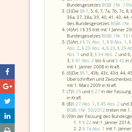
2,
Bundesgesetzes
BGBl. I Nr. 13
Absatz
(3)
Die
§§ 1
, 5, 6, 7, 7a, 7b, 7c, 8
3,
36a, 37, 38a, 39, 40, 41, 43, 44, 
des Bundesgesetzes
BGBl. I Nr
Absatz
(4)
Art. I § 35 tritt mit 1.Jänner 2
4,
Bundesgesetzes
BGBl. I Nr. 15
Absatz
(5)
Art. I
§ 7c Abs. 1
,
§ 8 Abs. 1
,
§
5,
Abs. 2
,
§ 20 Abs. 4
,
§ 23
,
§ 29 A
Abs. 1
und 3,
§ 34 Abs. 2
und 6
3,
§ 41 Abs. 2
bis 6 und
§ 42
in
Artike
mit 1. Jänner 2008 in Kraft.
Absatz
römis
(6)
Die
§§ 1
, 43b, 43c, 43d, 44, 
6,
eins,
Überschriften und Zwischenbez
Die
Parag
mit 1. März 2009 in Kraft.
Absatz
Paragr
7
(7)
§ 25
und
§ 27
in der Fassun
7,
Paragraph
eins,
c,
in Kraft.
Absatz
25
43
Absat
(8)
§ 27 Abs. 1
,
§ 45 Abs. 2
und 
8,
und
b,
eins,,
BGBl. I Nr. 50/2012
treten mit 1
Absatz
Paragraph
43
Parag
(9)
In der Fassung des Bundesg
9,
27,
Ziffer
c,
8,
1.
§ 22
mit 1. Jänner 2014;
in
eins
Ziffer
43
Absat
2.
§ 7a Abs. 1
mit 1. Jänne