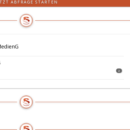
ETZT ABFRAGE STARTEN
raph
17,
Absatz
5,,
z
Paragraph
34,
raph
Absatz
3
MedienG
und
z
Paragraph
38
G
raph
a,
2
Absatz
z
eins,
in
der
Fassung
raph
des
Bundesgesetzes
z
Bundesgesetzblatt
Teil
eins,