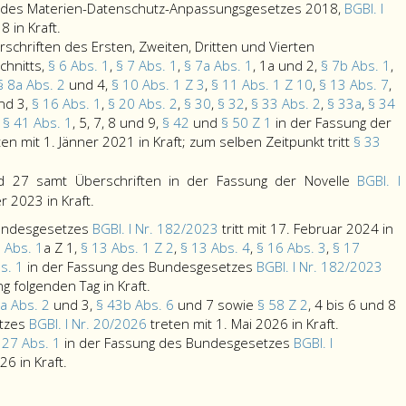
mit
2000,
7
Paragraph
Absatz
14,
Paragraph
des
g des Materien-Datenschutz-Anpassungsgesetzes 2018,
BGBl. I
raph
1. Jänner
treten
a,
Paragraph
45,
7,
18,
49,
Bundesgesetzes
18 in Kraft.
2014;
mit
Absatz
43
Absatz
in
20,
in
Bundesgesetzblatt
chriften des Ersten, Zweiten, Dritten und Vierten
1. September
eins,
b,
2
der
21,
der
Teil
chnitts,
§ 6 Abs. 1
,
§ 7 Abs. 1
,
§ 7a Abs. 1
, 1a und 2,
§ 7b Abs. 1
,
z
2000
mit
Absatz
und
Fassung
24,
Fassung
eins,
§ 8a Abs. 2
und 4,
§ 10 Abs. 1 Z 3
,
§ 11 Abs. 1 Z 10
,
§ 13 Abs. 7
,
in
1. Jänner
9,
3,
des
25,
des
Nr. 101
nd 3,
§ 16 Abs. 1
,
§ 20 Abs. 2
,
§ 30
,
§ 32
,
§ 33 Abs. 2
,
§ 33a
,
§ 34
raph
Kraft.
2015.
in
Paragraph
Bundesgesetzes
27,
Bundesgesetzes
aus
,
§ 41 Abs. 1
, 5, 7, 8 und 9,
§ 42
und
§ 50 Z 1
in der Fassung der
der
46,
Bundesgesetzblatt
29,
Bundesgesetzblatt
2014,
en mit 1. Jänner 2021 in Kraft; zum selben Zeitpunkt tritt
§ 33
z
Fassung
Absatz
Teil
31,
Teil
treten
en
des
4,,
eins,
33,
eins,
in
d 27 samt Überschriften in der Fassung der Novelle
BGBl. I
Materien-
Paragraph
Nr. 151
34,
Nr. 136
Kraft:
Anmerkung,
r 2023 in Kraft.
n
Datenschutz-
48
aus
35,
aus
(12)) (2)
Bundesgesetzes
BGBl. I Nr. 182/2023
tritt mit 17. Februar 2024 in
raph
Anpassungsgesetzes 2018,
und
2005,
36,
2001,
Die
 Abs. 1
a Z 1,
§ 13 Abs. 1 Z 2
,
§ 13 Abs. 4
,
§ 16 Abs. 3
,
§ 17
Bundesgesetzblatt
Paragraph
tritt
36
treten
Paragraphen
bs. 1
in der Fassung des Bundesgesetzes
BGBl. I Nr. 182/2023
gen
z
Teil
49,
mit
a,
mit
26
Paragraph
 folgenden Tag in Kraft.
hriften
eins,
in
1. Jänner
37,
1. Jänner
und
36
a Abs. 2
und 3,
§ 43b Abs. 6
und 7 sowie
§ 58 Z 2
, 4 bis 6 und 8
raph
Nr. 32
der
2006
38
2002
27
b,
Paragraph
etzes
BGBl. I Nr. 20/2026
treten mit 1. Mai 2026 in Kraft.
enbezeichnungen
aus
Fassung
in
a,
in
samt
in
25
 27 Abs. 1
in der Fassung des Bundesgesetzes
BGBl. I
tts
z
2018,,
des
Kraft.
39,
Kraft.
Überschriften
Paragraph
der
a,
26 in Kraft.
tritt
Bundesgesetzes
40,
in
26,
Fassung
samt
g
raph
mit
Bundesgesetzblatt
41,
samt
der
des
Überschrift