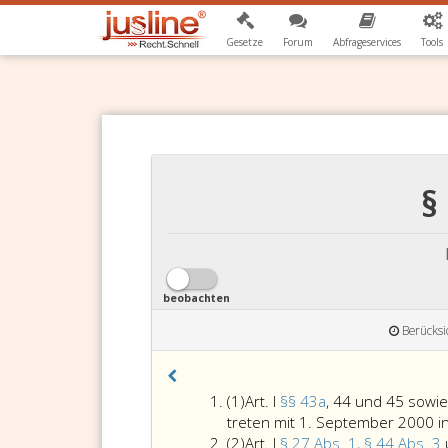
Gesetze
Forum
Abfrageservices
Tools
§
beobachten
Berücksi
Absatz
(1)
Art. I
§§ 43a
, 44 und 45 sowie
eins,
treten mit 1. September 2000 in
Absatz
(2)
Art. I
§ 27 Abs. 1
,
§ 44 Abs. 3