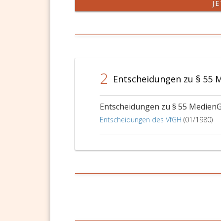
J
eins,
Parag
Ziffer
36
3,,
a,
Paragraph
Absat
11,
2,,
Absatz
Parag
eins,
38
2
Ziffer
a,
Entscheidungen zu § 55 
10,,
Absat
Paragraph
2,,
Entscheidungen zu § 55 Medien
13,
Parag
Absatz
40,
Entscheidungen des VfGH
(01/1980)
7,,
Absat
Paragraph
eins
14,
und
Absatz
3,
2
Parag
und
41,
3,
Absat
Paragraph
2
15,
bis