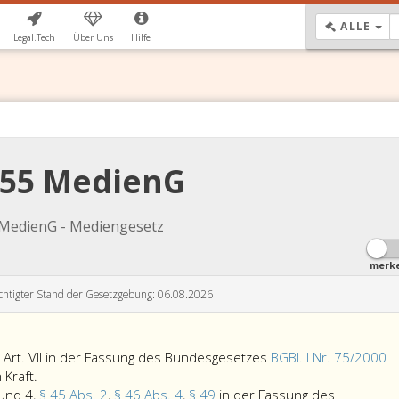
DR
ALLE
Legal.Tech
Über Uns
Hilfe
 55 MedienG
MedienG - Mediengesetz
merk
chtigter Stand der Gesetzgebung: 06.08.2026
 Art. VII in der Fassung des Bundesgesetzes
BGBl. I Nr. 75/2000
Artikel
 Kraft.
römisch
und 4,
§ 45 Abs. 2
,
§ 46 Abs. 4
,
§ 49
in der Fassung des