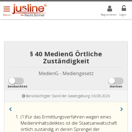
Menü
DROPDOWN: GEWÄHLTER WERT IST ALLE
ALLE
öffnen/schließen
Registrieren
Login
Menü
§ 40 MedienG Örtliche
Zuständigkeit
MedienG - Mediengesetz
beobachten
merken
Berücksichtigter Stand der Gesetzgebung: 06.08.2026
Absatz
(1)
Für das Ermittlungsverfahren wegen eines
eins
Medieninhaltsdeliktes ist die Staatsanwaltschaft
örtlich zuständig, in deren Sprengel der