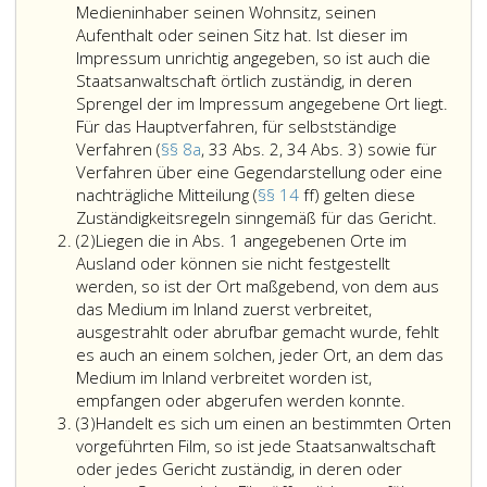
Medieninhaber seinen Wohnsitz, seinen
Aufenthalt oder seinen Sitz hat. Ist dieser im
Impressum unrichtig angegeben, so ist auch die
Staatsanwaltschaft örtlich zuständig, in deren
Sprengel der im Impressum angegebene Ort liegt.
Für das Hauptverfahren, für selbstständige
Verfahren (
§§ 8a
, 33 Abs. 2, 34 Abs. 3) sowie für
Verfahren über eine Gegendarstellung oder eine
nachträgliche Mitteilung (
§§ 14
ff) gelten diese
Für
Zuständigkeitsregeln sinngemäß für das Gericht.
Absatz
das
(2)
Liegen die in Abs. 1 angegebenen Orte im
2
Ermitt
Ausland oder können sie nicht festgestellt
wegen
werden, so ist der Ort maßgebend, von dem aus
eines
das Medium im Inland zuerst verbreitet,
Medien
ausgestrahlt oder abrufbar gemacht wurde, fehlt
ist
es auch an einem solchen, jeder Ort, an dem das
die
Medium im Inland verbreitet worden ist,
Liegen
Staats
empfangen oder abgerufen werden konnte.
Absatz
die
örtlich
(3)
Handelt es sich um einen an bestimmten Orten
3
in
zustän
vorgeführten Film, so ist jede Staatsanwaltschaft
Absatz
in
oder jedes Gericht zuständig, in deren oder