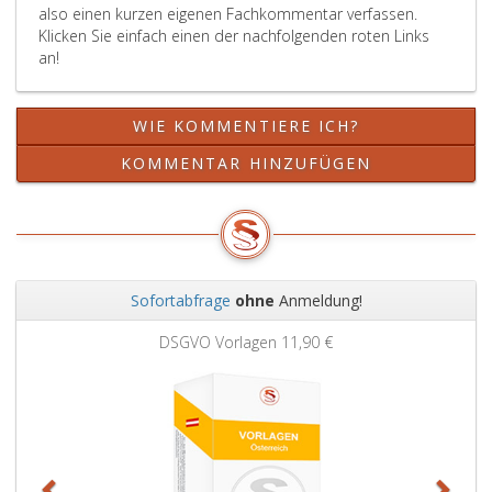
also einen kurzen eigenen Fachkommentar verfassen.
Inland
Staats
Klicken Sie einfach einen der nachfolgenden roten Links
zuerst
örtlich
an!
verbreitet,
zustän
ausgestrah
in
oder
deren
WIE KOMMENTIERE ICH?
abrufbar
Spreng
gemacht
der
KOMMENTAR HINZUFÜGEN
wurde,
im
fehlt
Impre
es
angeg
auch
Ort
an
liegt.
einem
Für
Sofortabfrage
ohne
Anmeldung!
solchen,
das
Zurück
Weit
jeder
Hauptv
DSGVO Vorlagen
11,90 €
Ort,
für
an
selbst
dem
Verfah
das
(Parag
Medium
8
im
a,,