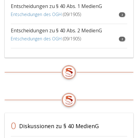
Zustän
Entscheidungen zu § 40 Abs. 1 MedienG
sinng
für
Entscheidungen des OGH
(09/1905)
2
das
Gerich
Entscheidungen zu § 40 Abs. 2 MedienG
Entscheidungen des OGH
(09/1905)
2
0
Diskussionen zu § 40 MedienG