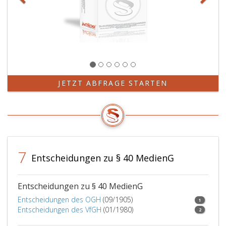
Inland
33
verbreitet
Absatz
worden
2,,
ist,
34
empfange
Absatz
oder
3,)
abgerufen
sowie
werden
für
JETZT ABFRAGE STARTEN
konnte.
Verfah
über
eine
Gegend
oder
eine
7
nachtr
Entscheidungen zu § 40 MedienG
Mitteil
(Parag
14,
Entscheidungen zu § 40 MedienG
ff)
Entscheidungen des OGH
(09/1905)
1
gelten
Entscheidungen des VfGH
(01/1980)
2
diese