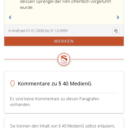
eins,
deren
dessen Sprengel der Film öffentlich vorgeführt
angegebe
Spreng
wurde.
Orte
der
im
Medie
Ausland
seinen
oder
Wohnsi
In Kraft seit 01.01.2008 bis 31.12.9999
können
seinen
MERKEN
sie
Aufent
nicht
oder
festgestellt
seinen
werden,
Sitz
so
hat.
ist
Ist
der
dieser
0
Kommentare zu § 40 MedienG
Ort
im
maßgeben
Impre
von
unricht
Es sind keine Kommentare zu diesen Paragrafen
dem
angeg
vorhanden.
aus
so
das
ist
Medium
auch
Sie können den Inhalt von § 40 MedienG selbst erläutern,
im
die