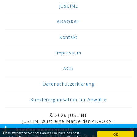
JUSLINE
ADVOKAT
Kontakt
Impressum
AGB
Datenschutzerklärung
Kanzleiorganisation für Anwälte
2026 JUSLINE
JUSLINE® ist eine Marke der ADVOKAT
×
Unternehmensberatung Greiter & Greiter GmbH.
Grundbuchnummernsuche
Diese Website verwendet Cookies um Ihnen das best
OK
Mit diesem neuen Tool können Sie nun