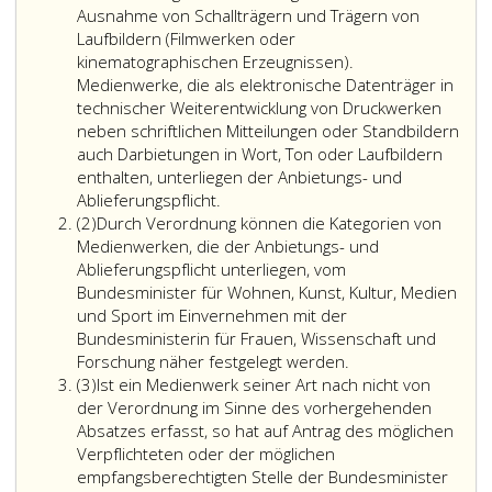
Ausnahme von Schallträgern und Trägern von
Laufbildern (Filmwerken oder
kinematographischen Erzeugnissen).
Medienwerke, die als elektronische Datenträger in
technischer Weiterentwicklung von Druckwerken
neben schriftlichen Mitteilungen oder Standbildern
auch Darbietungen in Wort, Ton oder Laufbildern
enthalten, unterliegen der Anbietungs- und
Der
Ablieferungspflicht.
Absatz
Anbietungs-
(2)
Durch Verordnung können die Kategorien von
2,
und
Medienwerken, die der Anbietungs- und
Ablieferungspflicht
Ablieferungspflicht unterliegen, vom
gemäß
Bundesminister für Wohnen, Kunst, Kultur, Medien
Paragraph
und Sport im Einvernehmen mit der
43,
Bundesministerin für Frauen, Wissenschaft und
unterliegen
Forschung näher festgelegt werden.
Absatz
auch
(3)
Ist ein Medienwerk seiner Art nach nicht von
3,
sonstige
der Verordnung im Sinne des vorhergehenden
Medienwerke
Absatzes erfasst, so hat auf Antrag des möglichen
mit
Verpflichteten oder der möglichen
Ausnahme
empfangsberechtigten Stelle der Bundesminister