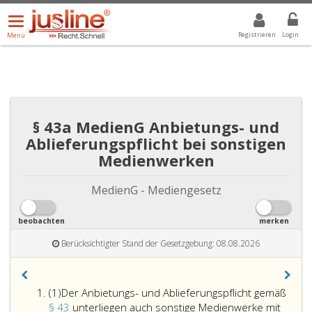
Menü
DROPDOWN: GEWÄHLTER WERT IST ALLE
ALLE
öffnen/schließen
Registrieren
Login
Menü
§ 43a MedienG Anbietungs- und
Ablieferungspflicht bei sonstigen
Medienwerken
MedienG - Mediengesetz
beobachten
merken
Berücksichtigter Stand der Gesetzgebung: 08.08.2026
Absatz
(1)
Der Anbietungs- und Ablieferungspflicht gemäß
eins,
§ 43
unterliegen auch sonstige Medienwerke mit