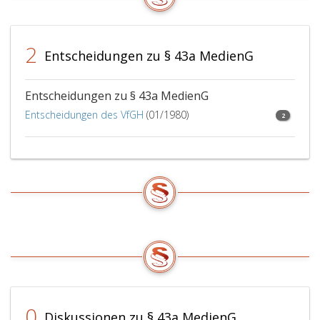
eins,
besteht,
weil
2
das
Entscheidungen zu § 43a MedienG
Medienwerk
nach
seiner
Entscheidungen zu § 43a MedienG
Aufmachung
Entscheidungen des VfGH
(01/1980)
2
und
nach
der
Art
der
Verwendung
als
eine
technische
Weiterentwicklung
eines
Druckwerkes
angesehen
0
Diskussionen zu § 43a MedienG
werden