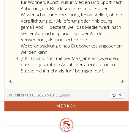
von
für Wohnen, Kunst, Kultur, Medien und Sport nach
Schallträgern
Anhörung der Bundesministerin für Frauen,
und
Wissenschaft und Forschung festzustellen, ob die
Trägern
Verpflichtung zur Ablieferung oder Anbietung
von
gemäß Abs. 1 besteht, weil das Medienwerk nach
Laufbildern
seiner Aufmachung und nach der Art der
(Filmwerken
Verwendung als eine technische
oder
Weiterentwicklung eines Druckwerkes angesehen
Ist
kinematographischen
werden kann.
Absatz
ein
Erzeugnissen).
(4)
§ 43 Abs. 4
ist mit der Maßgabe anzuwenden,
4,
Medienwerk
Medienwerke,
dass insgesamt die Anzahl der abzuliefernden
seiner
die
Paragraph
Stücke nicht mehr als fünf betragen darf.
Art
als
43,
nach
elektronische
Absatz
nicht
Datenträger
4,
von
in
ist
In Kraft seit 01.05.2026 bis 31.12.9999
der
technischer
mit
MERKEN
Verordnung
Weiterentwicklung
der
im
von
Maßgabe
Sinne
Druckwerken
anzuwenden,
des
neben
dass
vorhergehenden
schriftlichen
insgesamt