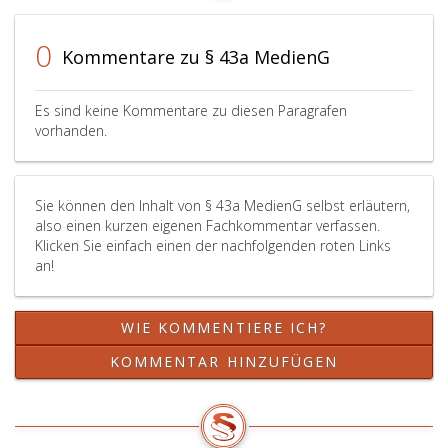
Absatzes
Mitteilungen
die
erfasst,
oder
Anzahl
0
Kommentare zu § 43a MedienG
so
Standbildern
der
hat
auch
abzuliefernde
auf
Darbietungen
Stücke
Es sind keine Kommentare zu diesen Paragrafen
Antrag
in
nicht
vorhanden.
des
Wort,
mehr
möglichen
Ton
als
Verpflichteten
oder
fünf
Sie können den Inhalt von § 43a MedienG selbst erläutern,
oder
Laufbildern
betragen
also einen kurzen eigenen Fachkommentar verfassen.
der
enthalten,
darf.
Klicken Sie einfach einen der nachfolgenden roten Links
möglichen
unterliegen
an!
empfangsberechtigten
der
Stelle
Anbietungs-
der
und
WIE KOMMENTIERE ICH?
Bundesminister
Ablieferungspflicht.
für
KOMMENTAR HINZUFÜGEN
Wohnen,
Kunst,
Kultur,
Medien