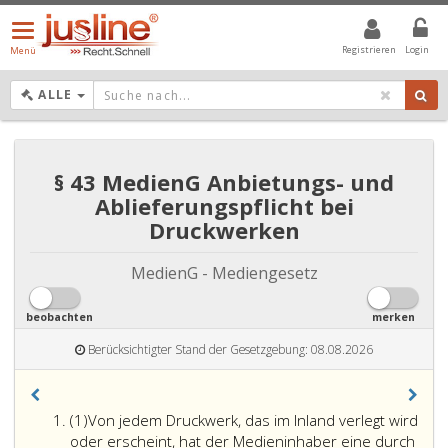
Menü
öffnen/schließen
Registrieren
Login
Menü
DROPDOWN: GEWÄHLTER WERT IST ALLE
ALLE
§ 43 MedienG Anbietungs- und
Ablieferungspflicht bei
Druckwerken
MedienG - Mediengesetz
beobachten
merken
Berücksichtigter Stand der Gesetzgebung: 08.08.2026
Absatz
(1)
Von jedem Druckwerk, das im Inland verlegt wird
eins
oder erscheint, hat der Medieninhaber eine durch