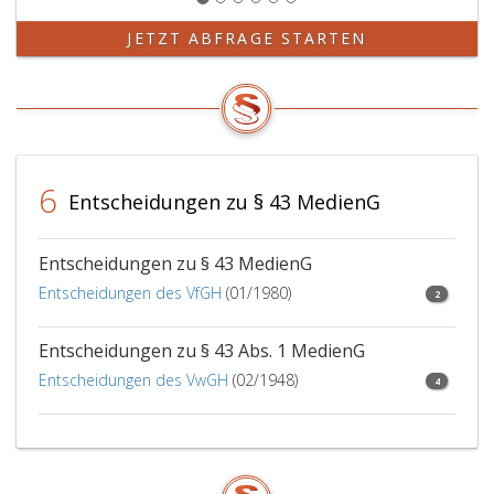
Paragraph
50,
JETZT ABFRAGE STARTEN
Ziffer
4,
bezeichneten
Beschaffenheit
wegen
ihres
6
über
Entscheidungen zu § 43 MedienG
den
unmittelbaren
Tageszweck
Entscheidungen zu § 43 MedienG
hinausgehenden
Entscheidungen des VfGH
(01/1980)
2
Informationsgeha
an
Entscheidungen zu § 43 Abs. 1 MedienG
die
Österreichische
Entscheidungen des VwGH
(02/1948)
4
Nationalbibliothe
angeordnet,
und
es
können