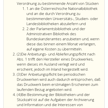
Verordnung zu bestimmende Anzahl von Stücken
Ziffer
1.
an die Österreichische Nationalbibliothek
eins
und an die durch Verordnung zu
bestimmenden Universitäts-, Studien- oder
Landesbibliotheken abzuliefern und
Ziffer
2.
der Parlamentsbibliothek und der
2
Administrativen Bibliothek des
Bundeskanzleramtes anzubieten und, wenn
diese das binnen einem Monat verlangen,
auf eigene Kosten zu übermitteln.
Absatz
(2)
Die Anbietungs- und Ablieferungspflicht nach
2
Abs. 1 trifft den Hersteller eines Druckwerkes,
wenn dieses im Ausland verlegt wird und
Die
erscheint, jedoch im Inland hergestellt wird.
Absatz
Anbietungs-
(3)
Der Anbietungspflicht bei periodischen
3
und
Druckwerken wird auch dadurch entsprochen, daß
Ablieferungs
das Druckwerk beim erstmaligen Erscheinen zum
nach
laufenden Bezug angeboten wird.
Absatz
Absatz
(4)
Bei Bestimmung der Bibliotheken und der
4
eins,
Stückzahl ist auf die Aufgaben der Archivierung
trifft
und Information und die Interessen von