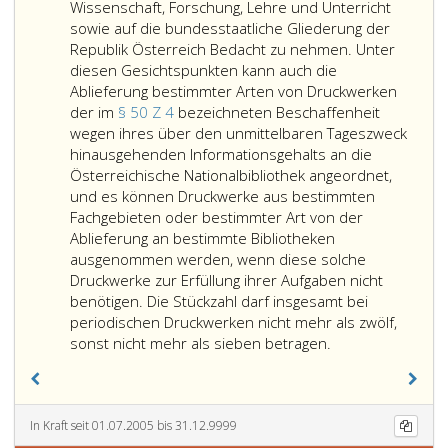
den
Wissenschaft, Forschung, Lehre und Unterricht
Hersteller
sowie auf die bundesstaatliche Gliederung der
eines
Republik Österreich Bedacht zu nehmen. Unter
Druckwerke
diesen Gesichtspunkten kann auch die
wenn
Ablieferung bestimmter Arten von Druckwerken
dieses
der im
§ 50 Z 4
bezeichneten Beschaffenheit
im
wegen ihres über den unmittelbaren Tageszweck
Ausland
hinausgehenden Informationsgehalts an die
verlegt
Österreichische Nationalbibliothek angeordnet,
wird
und es können Druckwerke aus bestimmten
und
Fachgebieten oder bestimmter Art von der
erscheint,
Ablieferung an bestimmte Bibliotheken
jedoch
ausgenommen werden, wenn diese solche
im
Druckwerke zur Erfüllung ihrer Aufgaben nicht
Inland
benötigen. Die Stückzahl darf insgesamt bei
hergestellt
periodischen Druckwerken nicht mehr als zwölf,
Bei
wird.
sonst nicht mehr als sieben betragen.
Bestimmung
der
Bibliotheken
und
In Kraft seit 01.07.2005 bis 31.12.9999
der