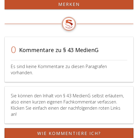
MERKEN
Stückzahl
ist
auf
die
Aufgaben
der
Archivierung
0
Kommentare zu § 43 MedienG
und
Information
und
Es sind keine Kommentare zu diesen Paragrafen
die
vorhanden.
Interessen
von
Wissenschaft,
Sie können den Inhalt von § 43 MedienG selbst erläutern,
Forschung,
also einen kurzen eigenen Fachkommentar verfassen.
Lehre
Klicken Sie einfach einen der nachfolgenden roten Links
und
an!
Unterricht
sowie
auf
WIE KOMMENTIERE ICH?
die