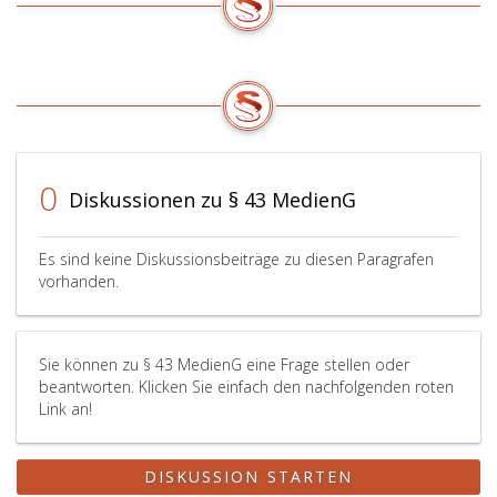
Druckwerke
aus
bestimmten
Fachgebieten
oder
bestimmter
Art
von
0
Diskussionen zu § 43 MedienG
der
Ablieferung
an
Es sind keine Diskussionsbeiträge zu diesen Paragrafen
bestimmte
vorhanden.
Bibliotheken
ausgenommen
werden,
Sie können zu § 43 MedienG eine Frage stellen oder
wenn
beantworten. Klicken Sie einfach den nachfolgenden roten
diese
Link an!
solche
Druckwerke
zur
DISKUSSION STARTEN
Erfüllung