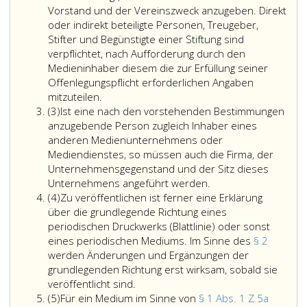
dazu
Vorstand und der Vereinszweck anzugeben. Direkt
im
oder indirekt beteiligte Personen, Treugeber,
Impressum
Stifter und Begünstigte einer Stiftung sind
auch
verpflichtet, nach Aufforderung durch den
darüber
Medieninhaber diesem die zur Erfüllung seiner
zu
Offenlegungspflicht erforderlichen Angaben
informieren,
mitzuteilen.
Absatz
unter
(3)
Ist eine nach den vorstehenden Bestimmungen
3
welcher
anzugebende Person zugleich Inhaber eines
Web-
anderen Medienunternehmens oder
Adresse
Mediendienstes, so müssen auch die Firma, der
diese
Unternehmensgegenstand und der Sitz dieses
Angaben
Unternehmens angeführt werden.
Absatz
ständig
(4)
Zu veröffentlichen ist ferner eine Erklärung
4
leicht
über die grundlegende Richtung eines
und
periodischen Druckwerks (Blattlinie) oder sonst
unmittelbar
eines periodischen Mediums. Im Sinne des
§ 2
auffindbar
werden Änderungen und Ergänzungen der
sind
grundlegenden Richtung erst wirksam, sobald sie
oder
Zu
veröffentlicht sind.
Absatz
es
veröffentlichen
(5)
Für ein Medium im Sinne von
§ 1 Abs. 1 Z 5a