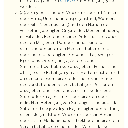
mit den Angaben zu
§ 5 ECG
zur Verfügung gestellt
Der
werden.
Absatz
Medieninhaber
(2)
Anzugeben sind der Medieninhaber mit Namen
2
jedes
oder Firma, Unternehmensgegenstand, Wohnort
periodischen
oder Sitz (Niederlassung) und den Namen der
Mediums
vertretungsbefugten Organe des Medieninhabers,
hat
im Falle des Bestehens eines Aufsichtsrates auch
die
dessen Mitglieder. Darüber hinaus sind für
in
sämtliche der an einem Medieninhaber direkt
den
oder indirekt beteiligten Personen die jeweiligen
Absatz
Eigentums-, Beteiligungs-, Anteils-, und
2
Stimmrechtsverhältnisse anzugeben. Ferner sind
bis
allfällige stille Beteiligungen am Medieninhaber und
4
an den an diesem direkt oder indirekt im Sinne
bezeichneten
des vorstehenden Satzes beteiligten Personen
Angaben
anzugeben und Treuhandverhältnisse für jede
zu
Stufe offenzulegen. Im Fall der direkten oder
veröffentlichen.
indirekten Beteiligung von Stiftungen sind auch der
Bei
Stifter und die jeweiligen Begünstigten der Stiftung
periodischen
offenzulegen. Ist der Medieninhaber ein Verein
Medienwerken
oder ist am Medieninhaber direkt oder indirekt ein
ist
Verein beteiligt, so sind für den Verein dessen