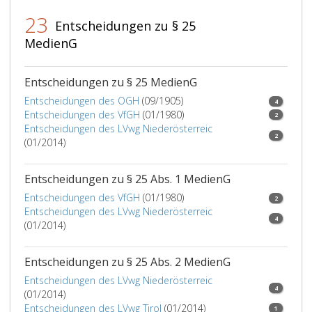
ist
der
23
entweder
Sitz
Entscheidungen zu § 25
anzugeben,
des
MedienG
unter
Medieninhabers
welcher
anzugeben.
Web-
Absatz
Entscheidungen zu § 25 MedienG
Adresse
3
Entscheidungen des OGH
(09/1905)
4
diese
und
Entscheidungen des VfGH
(01/1980)
2
Angaben
4
Entscheidungen des LVwg Niederösterreic
ständig
finden
2
(01/2014)
leicht
auf
und
solche
Entscheidungen zu § 25 Abs. 1 MedienG
unmittelbar
Medien
auffindbar
keine
Entscheidungen des VfGH
(01/1980)
2
sind,
Anwendung.
Entscheidungen des LVwg Niederösterreic
4
oder
(01/2014)
es
sind
Entscheidungen zu § 25 Abs. 2 MedienG
diese
Entscheidungen des LVwg Niederösterreic
Angaben
4
(01/2014)
jeweils
Entscheidungen des LVwg Tirol
(01/2014)
1