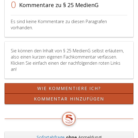
Verfügung
2,
a,
0
Kommentare zu § 25 MedienG
zu
werden
Litera
stellen
Änderungen
b
oder
und
und
Es sind keine Kommentare zu diesen Paragrafen
im
Ergänzungen
c,
vorhanden.
Amtsblatt
der
das
zur
grundlegenden
keinen
„Wiener
Richtung
über
Sie können den Inhalt von § 25 MedienG selbst erläutern,
Zeitung“
erst
die
also einen kurzen eigenen Fachkommentar verfassen.
binnen
wirksam,
Darstellung
Klicken Sie einfach einen der nachfolgenden roten Links
eines
sobald
des
an!
Monats
sie
persönlichen
nach
veröffentlicht
Lebensbereichs
Beginn
sind.
oder
WIE KOMMENTIERE ICH?
der
die
Ausstrahlung
Präsentation
KOMMENTAR HINZUFÜGEN
und
des
im
Medieninhabers
ersten
hinausgehenden
Monat
Informationsgehal
jedes
aufweist,
Kalenderjahres
der
Sofortabfrage
ohne
Anmeldung!