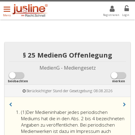
Menü
DROPDOWN: GEWÄHLTER WERT IST ALLE
ALLE
öffnen/schließen
Registrieren
Login
Menü
§ 25 MedienG Offenlegung
MedienG - Mediengesetz
beobachten
merken
Berücksichtigter Stand der Gesetzgebung: 08.08.2026
Absatz
(1)
Der Medieninhaber jedes periodischen
eins
Mediums hat die in den Abs. 2 bis 4 bezeichneten
Angaben zu veröffentlichen. Bei periodischen
Medienwerken ist dazu im Impressum auch