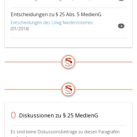
dem
Medium
anzufügen.
Entscheidungen zu § 25 Abs. 5 MedienG
Handelt
Entscheidungen des LVwg Niederösterreic
es
4
(01/2014)
sich
bei
dem
Medieninhaber
um
einen
Diensteanbieter
im
Sinne
des
Paragraph
3,
Ziffer
0
Diskussionen zu § 25 MedienG
2,
ECG,
Bundesgesetzblatt
Es sind keine Diskussionsbeiträge zu diesen Paragrafen
Teil