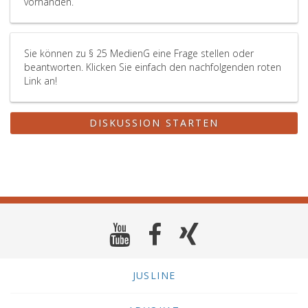
vorhanden.
eins,
Nr. 152
aus
2001,,
Sie können zu § 25 MedienG eine Frage stellen oder
beantworten. Klicken Sie einfach den nachfolgenden roten
so
Link an!
können
die
Angaben
DISKUSSION STARTEN
zur
Offenlegung
gemeinsam
mit
den
Angaben
zu
Paragraph
5,
ECG
zur
JUSLINE
Verfügung
gestellt