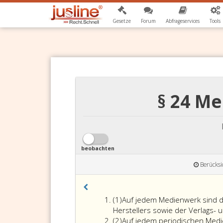
Gesetze
Forum
Abfrageservices
Tools
§ 24 M
beobachten
Berücksi
Absatz
(1)
Auf jedem Medienwerk sind 
eins
Herstellers sowie der Verlags- 
Absatz
(2)
Auf jedem periodischen Medie