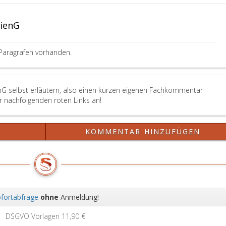
ienG
Paragrafen vorhanden.
nG selbst erläutern, also einen kurzen eigenen Fachkommentar
er nachfolgenden roten Links an!
att
?
KOMMENTAR HINZUFÜGEN
fortabfrage
ohne
Anmeldung!
Wei
DSGVO Vorlagen
11,90 €