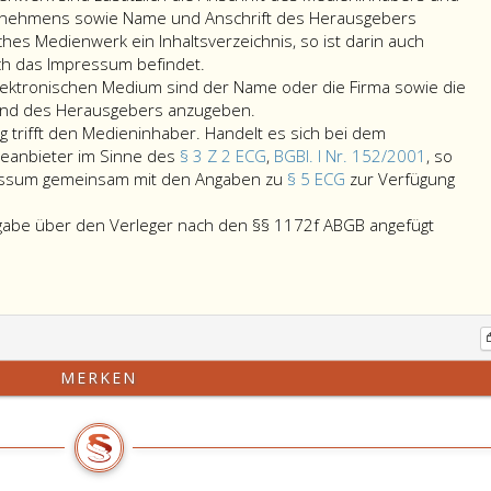
rnehmens sowie Name und Anschrift des Herausgebers
ches Medienwerk ein Inhaltsverzeichnis, so ist darin auch
ich das Impressum befindet.
ektronischen Medium sind der Name oder die Firma sowie die
und des Herausgebers anzugeben.
ung trifft den Medieninhaber. Handelt es sich bei dem
eanbieter im Sinne des
§ 3 Z 2 ECG
,
BGBl. I Nr. 152/2001
, so
essum gemeinsam mit den Angaben zu
§ 5 ECG
zur Verfügung
abe über den Verleger nach den §§ 1172f ABGB angefügt
g
MERKEN