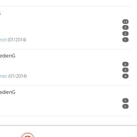
G
12
2
2
eich
(01/2014)
1
MedienG
2
2
reic
(01/2014)
4
MedienG
1
1