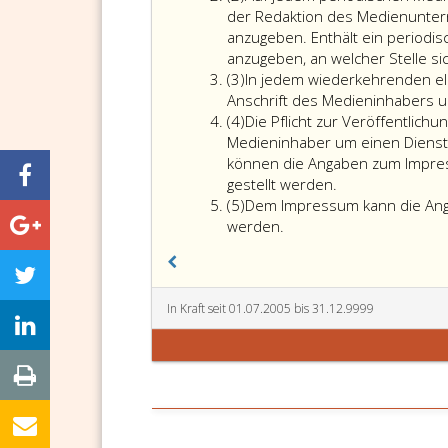
2
der Redaktion des Medienunte
anzugeben. Enthält ein periodis
anzugeben, an welcher Stelle s
Absatz
(3)
In jedem wiederkehrenden el
3
Anschrift des Medieninhabers 
Absatz
(4)
Die Pflicht zur Veröffentlich
4
Medieninhaber um einen Dienst
können die Angaben zum Impr
Die
gestellt werden.
Absatz
Pflicht
(5)
Dem Impressum kann die Ang
5
Dem
zur
werden.
Impressum
Veröffentlichun
kann
trifft
die
den
Angabe
Medieninhaber.
In Kraft seit 01.07.2005 bis 31.12.9999
über
Handelt
den
es
Verleger
sich
nach
bei
den
dem
Paragraphen
Medieninhaber