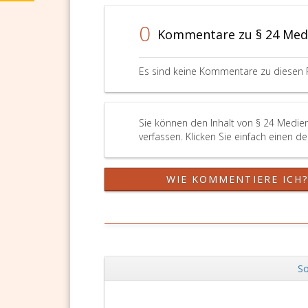
1172
um
f,
einen
0
Kommentare zu § 24 Med
ABGB
Diensteanbieter
angefügt
im
werden.
Sinne
Es sind keine Kommentare zu diesen 
des
Paragraph
3,
Ziffer
Sie können den Inhalt von § 24 Medie
2,
verfassen. Klicken Sie einfach einen d
ECG,
Bundesgesetzbl
Teil
WIE KOMMENTIERE ICH
eins,
Nr. 152
aus
2001,,
so
können
So
die
Zurück
Angaben