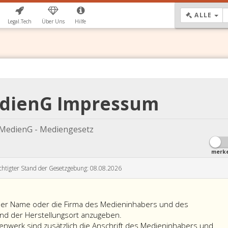
DR
ALLE
Legal.Tech
Über Uns
Hilfe
edienG Impressum
MedienG - Mediengesetz
merk
chtigter Stand der Gesetzgebung: 08.08.2026
der Name oder die Firma des Medieninhabers und des
und der Herstellungsort anzugeben.
nwerk sind zusätzlich die Anschrift des Medieninhabers und