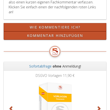
also einen kurzen eigenen Fachkommentar verfassen.
2,
Klicken Sie einfach einen der nachfolgenden roten Links
Ziffer
an!
eins,,
des
Absatz
WIE KOMMENTIERE ICH?
2,
Ziffer
KOMMENTAR HINZUFÜGEN
2,
Litera
a,,
des
Absatz
2,
Sofortabfrage
ohne
Anmeldung!
Ziffer
Zurück
Weit
3,
DSGVO Vorlagen
11,90 €
oder
des
Absatz
2,
Ziffer
3