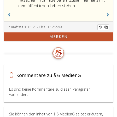
Tatsachen in unmittelbarem Zusammenhang mit
Bezieht
dem öffentlichen Leben stehen.
sich
die
Veröffentlichung
auf
In Kraft seit 01.01.2021 bis 31.12.9999
den
MERKEN
höchstpersönlichen
Lebensbereich,
so
ist
der
Anspruch
nach
0
Kommentare zu § 6 MedienG
Absatz
eins,
nur
Es sind keine Kommentare zu diesen Paragrafen
aus
vorhanden.
dem
Grunde
des
Sie können den Inhalt von § 6 MedienG selbst erläutern,
Absatz