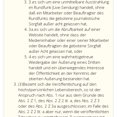
Ziffer
so
3.
es sich um eine unmittelbare Ausstrahlung
3
hat
im Rundfunk (Live-Sendung) handelt, ohne
der
daß ein Mitarbeiter oder Beauftragter des
Betroffene
Rundfunks die gebotene journalistische
gegen
Sorgfalt außer acht gelassen hat,
Ziffer
den
3a.
es sich um die Abrufbarkeit auf einer
3
Medieninhab
Website handelt, ohne dass der
a
Anspruch
Medieninhaber oder einer seiner Mitarbeiter
auf
oder Beauftragten die gebotene Sorgfalt
eine
außer Acht gelassen hat, oder
Ziffer
Entschädigun
4.
es sich um eine wahrheitsgetreue
4
für
Wiedergabe der Äußerung eines Dritten
die
handelt und ein überwiegendes Interesse
erlittene
der Öffentlichkeit an der Kenntnis der
persönliche
zitierten Äußerung bestanden hat.
Absatz
Beeinträchtig
(3)
Bezieht sich die Veröffentlichung auf den
3
(Paragraph
höchstpersönlichen Lebensbereich, so ist der
8,
Anspruch nach Abs. 1 nur aus dem Grunde des
Absatz
Abs. 2 Z 1, des Abs. 2 Z 2 lit. a, des Abs. 2 Z 3
eins,).
oder des Abs. 2 Z 3a ausgeschlossen, im Falle des
Abs. 2 Z 2 lit. a aber nur, wenn die veröffentlichten