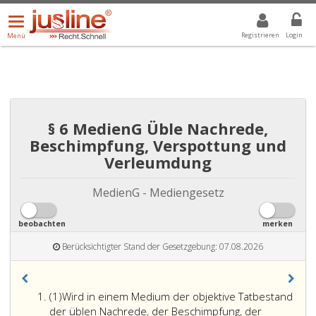
Menü
DROPDOWN: GEWÄHLTER WERT IST ALLE
ALLE
öffnen/schließen
Registrieren
Login
Menü
§ 6 MedienG Üble Nachrede,
Beschimpfung, Verspottung und
Verleumdung
MedienG - Mediengesetz
beobachten
merken
Berücksichtigter Stand der Gesetzgebung: 07.08.2026
Absatz
(1)
Wird in einem Medium der objektive Tatbestand
eins
der üblen Nachrede, der Beschimpfung, der