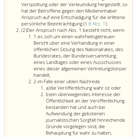
Verspottung oder der Verleumdung hergestellt, so
hat der Betroffene gegen den Medieninhaber
Anspruch auf eine Entschädigung für die erlittene
Wird
persönliche Beeinträchtigung (
§ 8 Abs. 1
).
Absatz
in
Der
(2)
Der Anspruch nach Abs. 1 besteht nicht, wenn
2
Ziffer
einem
Anspr
1.
es sich um einen wahrheitsgetreuen
eins
Medium
nach
Bericht über eine Verhandlung in einer
der
Absat
öffentlichen Sitzung des Nationalrates, des
objektive
eins,
Bundesrates, der Bundesversammlung,
Tatbestand
beste
eines Landtages oder eines Ausschusses
der
nicht,
eines dieser allgemeinen Vertretungskörper
üblen
wenn
handelt,
Ziffer
Nachrede,
2.
im Falle einer üblen Nachrede
2
Litera
der
a)
die Veröffentlichung wahr ist oder
a
Litera
Beschimpfung
b)
ein überwiegendes Interesse der
b
der
Öffentlichkeit an der Veröffentlichung
Verspottung
bestanden hat und auch bei
oder
Aufwendung der gebotenen
der
journalistischen Sorgfalt hinreichende
Verleumdung
Gründe vorgelegen sind, die
hergestellt,
Behauptung für wahr zu halten,