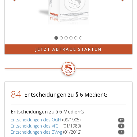
a,
ausgeschlossen,
im
Falle
des
Absatz
2,
Ziffer
JETZT ABFRAGE STARTEN
2,
Litera
a,
aber
nur,
wenn
84
die
Entscheidungen zu § 6 MedienG
veröffentlichten
Tatsachen
in
Entscheidungen zu § 6 MedienG
unmittelbarem
Entscheidungen des OGH
(09/1905)
22
Zusammenhang
Entscheidungen des VfGH
(01/1980)
4
mit
Entscheidungen des BVwg
(01/2012)
2
dem