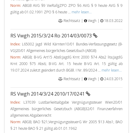
Norm:
ABGB AVG §9 VwRallgZPO ZPO §6 AVG § 9 heute AVG § 9
gültig ab 01.02.1991 ZPO § 6 heute ...
mehr lesen...
Rechtssatz |
Vwgh |
18.03.2022
RS Vwgh 2015/3/24 Ro 2014/03/0073
Index:
L65002 Jagd Wild Kärnten10/01 Bundes-Verfassungsgesetz (B-
VG)20/01 Allgemeines bürgerliches Gesetzbuch (ABGB)
Norm:
ABGB; B-VG Art15 Abs9;JagdG Krnt 2000 §74 Abs2 lita;JagdG
Krnt 2000 §75 Abs6; B-VG Art. 15 heute B-VG Art. 15 gültig ab
19.07.2024 zuletzt geändert durch BGBl. I Nr. 89/2024 ...
mehr lesen...
Rechtssatz |
Vwgh |
24.03.2015
RS Vwgh 2014/3/24 2010/17/0241
Index:
L37039 Lustbarkeitsabgabe Vergnügungssteuer Wien20/01
Allgemeines bürgerliches Gesetzbuch (ABGB)32/01 Finanzverfahren
allgemeines Abgabenrecht
Norm:
ABGB; BAO §21;VergnügungssteuerG Wr 2005 §13 Abs1; BAO
§ 21 heute BAO § 21 gültig ab 01.01.1962