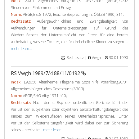
Index:
20/01 Allgemeines bürgerliches Gesetzbuch (ABGB)32/02
Steuern vom Einkommen und Ertrag
Norm:
ABGB;EStG 1972; Beachte Besprechung in: ÖStZB 1990, 311;
Rechtssatz:
Außergewöhnlichkeit und Zwangsläufigkeit von
Aufwendungen für Unterhaltsleistungen auf Grund des
Wiederauflebens der Unterhaltspflicht der Eltern für eine bereits
verheiratet gewesene Tochter, die für drei eheliche Kinder zu sorgen ...
mehr lesen...
Rechtssatz |
Vwgh |
30.01.1990
RS Vwgh 1989/7/4 88/11/0192
Index:
L92058 Altenheime Pflegeheime Sozialhilfe Vorarlberg20/01
Allgemeines bürgerliches Gesetzbuch (ABGB)
Norm:
ABGB;SHG Vlbg 1971 §10;
Rechtssatz:
Nach der st Rsp der ordentlichen Gerichte führt der
Verlust der subjektiven oder objektiven Selbsterhaltungsfähigkeit des
Kindes zum Wiederaufleben seines Unterhaltsanspruches. Unter
Verlust der Selbsterhaltungsfähigkeit wird dabei der zur Sicherung
seines Unterhalte...
mehr lesen...
Rechtssatz |
Vwgh |
04.07.1989