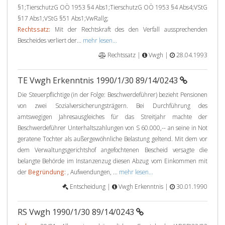
§1;TierschutzG OÖ 1953 §4 Abs1;TierschutzG OÖ 1953 §4 Abs4;VStG
§17 Abs1;VStG §51 Abs1;VwRallg;
Rechtssatz:
Mit der Rechtskraft des den Verfall aussprechenden
Bescheides verliert der...
mehr lesen...
Rechtssatz |
Vwgh |
28.04.1993
TE Vwgh Erkenntnis 1990/1/30 89/14/0243
Die Steuerpflichtige (in der Folge: Beschwerdeführer) bezieht Pensionen
von zwei Sozialversicherungsträgern. Bei Durchführung des
amtswegigen Jahresausgleiches für das Streitjahr machte der
Beschwerdeführer Unterhaltszahlungen von S 60.000,-- an seine in Not
geratene Tochter als außergewöhnliche Belastung geltend. Mit dem vor
dem Verwaltungsgerichtshof angefochtenen Bescheid versagte die
belangte Behörde im Instanzenzug diesen Abzug vom Einkommen mit
der
Begründung:
, Aufwendungen, ...
mehr lesen...
Entscheidung |
Vwgh Erkenntnis |
30.01.1990
RS Vwgh 1990/1/30 89/14/0243