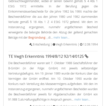
Gebrauchtwagenhändler, wobei er seinen Gewinn gemäß § 4 Abs 1
EStG 1972 ermittelte. In der Berufung gegen die
Einkommensteuerbescheide für die Jahre 1982 bis 1986 machte der
Beschwerdeführer die aus den Jahren 1980 und 1982 stammenden
Verluste gemäß § 18 Abs 1 Z 4 EStG 1972 geltend. Mit dem im
Instanzenzug ergangenen, nunmehr angefochtenen Bescheid
verweigerte die belangte Behörde den Abzug der geltend gemachten
Beträge mit der
Begründung:
, di...
mehr lesen...
Entscheidung |
Vwgh Erkenntnis |
12.08.1994
TE Vwgh Erkenntnis 1994/8/12 92/14/0125
Die Beschwerdeführer waren seit 7. Oktober 1988 Geschäftsführer der
B-GmbH (in der Folge: GmbH) mit jeweils selbständiger
Vertretungsbefugnis. Am 19. Jänner 1989 wurde der Konkurs über das
Vermögen der GmbH eröffnet. Am 10. Oktober 1990 wurde der
Konkurs nach Verteilung des Massevermögens aufgehoben. Mit den im
Instanzenzug ergangenen, nunmehr angefochtenen Bescheiden wurden
die Beschwerdeführer jeweils für Abgabenschulden der GmbH von
91.988 S als Haftungspflichtige in Anspruch genom...
mehr lesen...