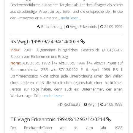
Beschwerdeführers aus seiner Tätigkeit als Lehrbeauftragter als solche
aus selbständiger Arbeit zu beurteilen und die entsprechenden Erlöse
der Umsatzsteuer zu unterzie...
mehr lesen...
Entscheidung |
Vwgh Erkenntnis |
24.09.1999
RS Vwgh 1999/9/24 94/14/0023
Index:
20/01 Allgemeines bürgerliches Gesetzbuch (ABGB)32/02
Steuern vom Einkommen und Ertrag
Norm:
ABGB;EStG 1972 §47 Abs3;EStG 1988 §47 Abs2; Hinweis auf
Stammrechtssatz GRS wie 87/13/0202 E 6. April 1988 RS 1
Stammrechtssatz Nicht schon jede Unterordnung unter den Willen
eines anderen muß die Arbeitnehmereigenschaft einer natürlichen
Person zur Folge haben, denn auch ein Unternehmer, der einen
Werkvertrag erfüllt,...
mehr lesen...
Rechtssatz |
Vwgh |
24.09.1999
TE Vwgh Erkenntnis 1994/8/12 93/14/0214
Der Beschwerdeführer war bis zum Jahr 1988