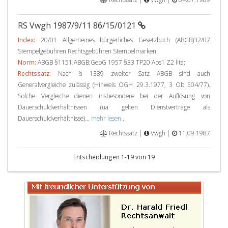
RS Vwgh 1987/9/11 86/15/0121
Index:
20/01 Allgemeines bürgerliches Gesetzbuch (ABGB)32/07
Stempelgebühren Rechtsgebühren Stempelmarken
Norm:
ABGB §1151;ABGB;GebG 1957 §33 TP20 Abs1 Z2 lita;
Rechtssatz:
Nach § 1389 zweiter Satz ABGB sind auch
Generalvergleiche zulässig (Hinweis OGH 29.3.1977, 3 Ob 504/77).
Solche Vergleiche dienen insbesondere bei der Auflösung von
Dauerschuldverhältnissen (ua gelten Dienstverträge als
Dauerschuldverhältnisse)...
mehr lesen...
Rechtssatz |
Vwgh |
11.09.1987
Entscheidungen 1-19 von 19