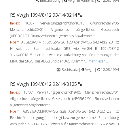
Entscheidung |
Vwgh Erkenntnis |
12.08.1994
RS Vwgh 1994/8/12 93/14/0214
Index:
10/07 Verwaltungsgerichtshof10/10 Grundrechte19/05
Menschenrechte20/01 Allgemeines bürgerliches Gesetzbuch
(ABGB)32/01 Finanzverfahren allgemeines Abgabenrecht
Norm:
ABGB;BAO;MRK;StGG;VwGG §28 Abs1;VwGG §42 Abs2 Z3 litc;
Hinweis auf Stammrechtssatz GRS wie VwGH E 1994/08/12
91/14/0018 5 (hier nur wahllose Aufzählung von Bestimmungen der
MRK, des StGG, des ABGB und der BAO) Stammr...
mehr lesen...
Rechtssatz |
Vwgh |
12.08.1994
RS Vwgh 1994/8/12 92/14/0125
Index:
10/07 Verwaltungsgerichtshof19/05 Menschenrechte20/01
Allgemeines bürgerliches Gesetzbuch (ABGB)32/01 Finanzverfahren
allgemeines Abgabenrecht
Norm:
ABGB;BAO;MRK;VwGG §28 Abs1;VwGG §42 Abs2 Z3 litc;
Beachte Miterledigung (miterledigt bzw zur gemeinsamen Entscheidung
verbunden):92/14/0126 Hinweis auf Stammrechtssatz GRS wie VwGH