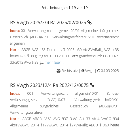
Entscheidungen 1-19 von 19
RS Vwgh 2025/3/4 Ra 2025/02/0025
Index:
001 Verwaltungsrecht allgemein20/01 Allgemeines bürgerliches
Gesetzbuch (ABGB)40/01 Verwaltungsverfahren86/01 Veterinärrecht
allgemein
Norm:
ABGB AVG §38 TierschutzG 2005 §30 Abs8VwRallg AVG § 38
heute AVG § 38 gültig ab 01.03.2013 zuletzt geändert durch BGBl. I Nr.
33/2013 AVG § 38 g...
mehr lesen...
Rechtssatz |
Vwgh |
04.03.2025
RS Vwgh 2023/12/4 Ra 2022/12/0075
Index:
001 Verwaltungsrecht allgemein10/01 Bundes-
Verfassungsgesetz (B-VG)10/07 Verwaltungsgerichtshof20/01
Allgemeines bürgerliches Gesetzbuch (ABGB)40/01
Verwaltungsverfahren
Norm:
ABGB ABGB §863 AVG §37 B-VG Art133 Abs4 VwGG §34
Abs1VwGVG 2014 §17VwGVG 2014 §27VwRallg ABGB § 863 heute