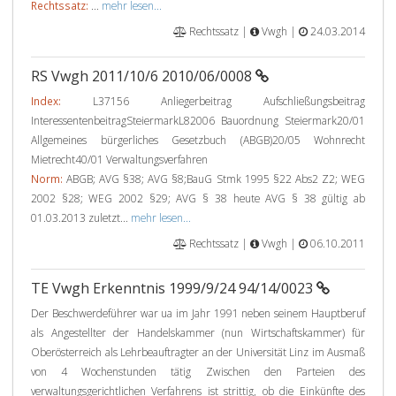
Rechtssatz:
...
mehr lesen...
Rechtssatz |
Vwgh |
24.03.2014
RS Vwgh 2011/10/6 2010/06/0008
Index:
L37156 Anliegerbeitrag Aufschließungsbeitrag
InteressentenbeitragSteiermarkL82006 Bauordnung Steiermark20/01
Allgemeines bürgerliches Gesetzbuch (ABGB)20/05 Wohnrecht
Mietrecht40/01 Verwaltungsverfahren
Norm:
ABGB; AVG §38; AVG §8;BauG Stmk 1995 §22 Abs2 Z2; WEG
2002 §28; WEG 2002 §29; AVG § 38 heute AVG § 38 gültig ab
01.03.2013 zuletzt...
mehr lesen...
Rechtssatz |
Vwgh |
06.10.2011
TE Vwgh Erkenntnis 1999/9/24 94/14/0023
Der Beschwerdeführer war ua im Jahr 1991 neben seinem Hauptberuf
als Angestellter der Handelskammer (nun Wirtschaftskammer) für
Oberösterreich als Lehrbeauftragter an der Universität Linz im Ausmaß
von 4 Wochenstunden tätig Zwischen den Parteien des
verwaltungsgerichtlichen Verfahrens ist strittig, ob die Einkünfte des