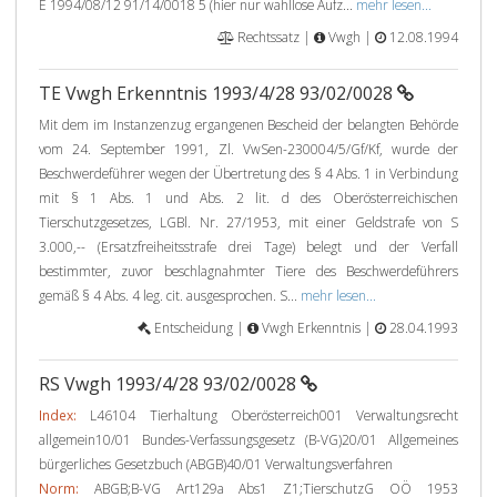
E 1994/08/12 91/14/0018 5 (hier nur wahllose Aufz...
mehr lesen...
Rechtssatz |
Vwgh |
12.08.1994
TE Vwgh Erkenntnis 1993/4/28 93/02/0028
Mit dem im Instanzenzug ergangenen Bescheid der belangten Behörde
vom 24. September 1991, Zl. VwSen-230004/5/Gf/Kf, wurde der
Beschwerdeführer wegen der Übertretung des § 4 Abs. 1 in Verbindung
mit § 1 Abs. 1 und Abs. 2 lit. d des Oberösterreichischen
Tierschutzgesetzes, LGBl. Nr. 27/1953, mit einer Geldstrafe von S
3.000,-- (Ersatzfreiheitsstrafe drei Tage) belegt und der Verfall
bestimmter, zuvor beschlagnahmter Tiere des Beschwerdeführers
gemäß § 4 Abs. 4 leg. cit. ausgesprochen. S...
mehr lesen...
Entscheidung |
Vwgh Erkenntnis |
28.04.1993
RS Vwgh 1993/4/28 93/02/0028
Index:
L46104 Tierhaltung Oberösterreich001 Verwaltungsrecht
allgemein10/01 Bundes-Verfassungsgesetz (B-VG)20/01 Allgemeines
bürgerliches Gesetzbuch (ABGB)40/01 Verwaltungsverfahren
Norm:
ABGB;B-VG Art129a Abs1 Z1;TierschutzG OÖ 1953