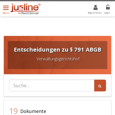
Menü
DROPDOWN: GEWÄHLTER WERT IST ALLE
ALLE
öffnen/schließen
Registrieren
Login
Menü
Entscheidungen zu § 791 ABGB
Verwaltungsgerichtshof
19
Dokumente