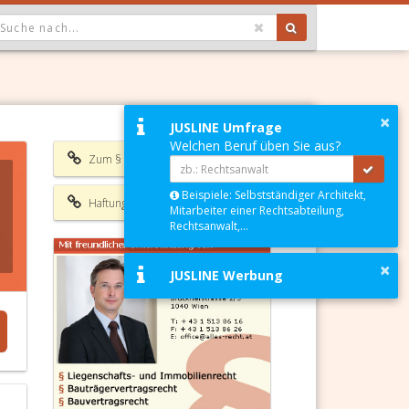
OPDOWN: GEWÄHLTER WERT IST ALLE
×
JUSLINE Umfrage
Welchen Beruf üben Sie aus?
Zum § 748 ABGB
Beispiele: Selbstständiger Architekt,
Haftungsausschluss
Mitarbeiter einer Rechtsabteilung,
Rechtsanwalt,...
×
JUSLINE Werbung