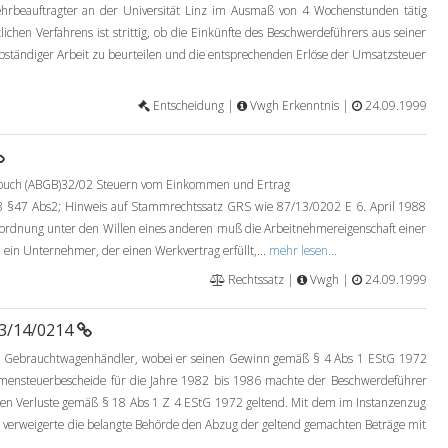
ehrbeauftragter an der Universität Linz im Ausmaß von 4 Wochenstunden tätig
ichen Verfahrens ist strittig, ob die Einkünfte des Beschwerdeführers aus seiner
selbständiger Arbeit zu beurteilen und die entsprechenden Erlöse der Umsatzsteuer
Entscheidung |
Vwgh Erkenntnis |
24.09.1999
zbuch (ABGB)32/02 Steuern vom Einkommen und Ertrag
§47 Abs2; Hinweis auf Stammrechtssatz GRS wie 87/13/0202 E 6. April 1988
ordnung unter den Willen eines anderen muß die Arbeitnehmereigenschaft einer
 ein Unternehmer, der einen Werkvertrag erfüllt,...
mehr lesen...
Rechtssatz |
Vwgh |
24.09.1999
93/14/0214
8 Gebrauchtwagenhändler, wobei er seinen Gewinn gemäß § 4 Abs 1 EStG 1972
mmensteuerbescheide für die Jahre 1982 bis 1986 machte der Beschwerdeführer
n Verluste gemäß § 18 Abs 1 Z 4 EStG 1972 geltend. Mit dem im Instanzenzug
verweigerte die belangte Behörde den Abzug der geltend gemachten Beträge mit