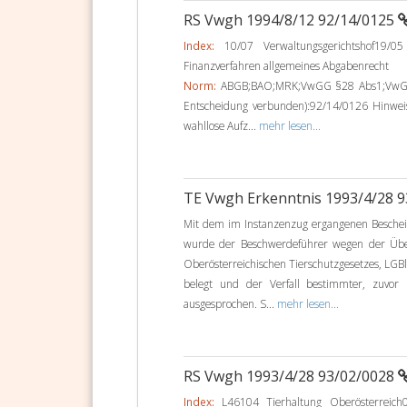
RS Vwgh 1994/8/12 92/14/0125
Index:
10/07 Verwaltungsgerichtshof19/05
Finanzverfahren allgemeines Abgabenrecht
Norm:
ABGB;BAO;MRK;VwGG §28 Abs1;VwGG §4
Entscheidung verbunden):92/14/0126 Hinwe
wahllose Aufz...
mehr lesen...
TE Vwgh Erkenntnis 1993/4/28 
Mit dem im Instanzenzug ergangenen Beschei
wurde der Beschwerdeführer wegen der Über
Oberösterreichischen Tierschutzgesetzes, LGBl. 
belegt und der Verfall bestimmter, zuvor
ausgesprochen. S...
mehr lesen...
RS Vwgh 1993/4/28 93/02/0028
Index:
L46104 Tierhaltung Oberösterreich0