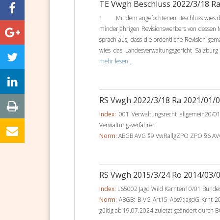
TE Vwgh Beschluss 2022/3/18 R
1 Mit dem angefochtenen Beschluss wies das
minderjährigen Revisionswerbers von dessen 
sprach aus, dass die ordentliche Revision gemä
wies das Landesverwaltungsgericht Salzburg 
mehr lesen...
RS Vwgh 2022/3/18 Ra 2021/01/
Index:
001 Verwaltungsrecht allgemein20/01
Verwaltungsverfahren
Norm:
ABGB AVG §9 VwRallgZPO ZPO §6 AVG § 
RS Vwgh 2015/3/24 Ro 2014/03/
Index:
L65002 Jagd Wild Kärnten10/01 Bundes-
Norm:
ABGB; B-VG Art15 Abs9;JagdG Krnt 20
gültig ab 19.07.2024 zuletzt geändert durch BG