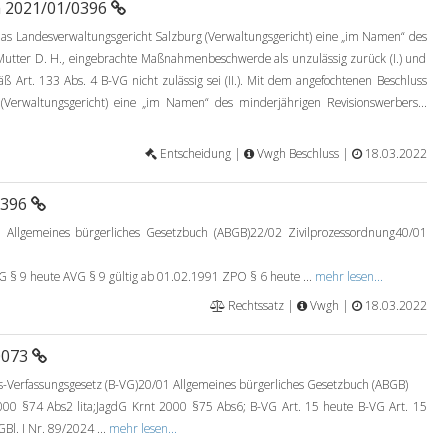
a 2021/01/0396
 Landesverwaltungsgericht Salzburg (Verwaltungsgericht) eine „im Namen“ des
Mutter D. H., eingebrachte Maßnahmenbeschwerde als unzulässig zurück (I.) und
ß Art. 133 Abs. 4 B-VG nicht zulässig sei (II.). Mit dem angefochtenen Beschluss
(Verwaltungsgericht) eine „im Namen“ des minderjährigen Revisionswerbers...
Entscheidung |
Vwgh Beschluss |
18.03.2022
0396
 Allgemeines bürgerliches Gesetzbuch (ABGB)22/02 Zivilprozessordnung40/01
9 heute AVG § 9 gültig ab 01.02.1991 ZPO § 6 heute ...
mehr lesen...
Rechtssatz |
Vwgh |
18.03.2022
0073
Verfassungsgesetz (B-VG)20/01 Allgemeines bürgerliches Gesetzbuch (ABGB)
00 §74 Abs2 lita;JagdG Krnt 2000 §75 Abs6; B-VG Art. 15 heute B-VG Art. 15
Bl. I Nr. 89/2024 ...
mehr lesen...