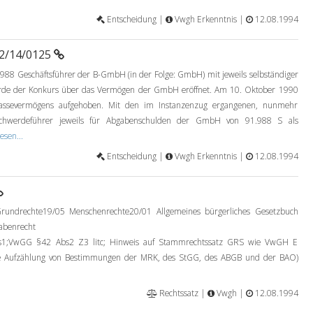
Entscheidung |
Vwgh Erkenntnis |
12.08.1994
92/14/0125
988 Geschäftsführer der B-GmbH (in der Folge: GmbH) mit jeweils selbständiger
urde der Konkurs über das Vermögen der GmbH eröffnet. Am 10. Oktober 1990
assevermögens aufgehoben. Mit den im Instanzenzug ergangenen, nunmehr
schwerdeführer jeweils für Abgabenschulden der GmbH von 91.988 S als
esen...
Entscheidung |
Vwgh Erkenntnis |
12.08.1994
rundrechte19/05 Menschenrechte20/01 Allgemeines bürgerliches Gesetzbuch
abenrecht
VwGG §42 Abs2 Z3 litc; Hinweis auf Stammrechtssatz GRS wie VwGH E
se Aufzählung von Bestimmungen der MRK, des StGG, des ABGB und der BAO)
Rechtssatz |
Vwgh |
12.08.1994