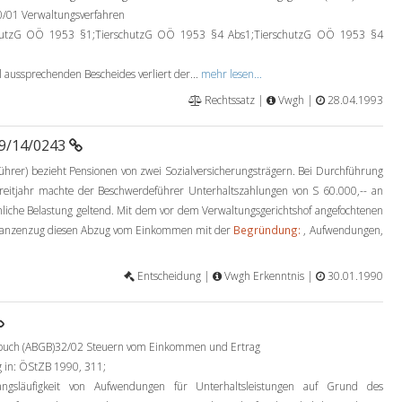
0/01 Verwaltungsverfahren
hutzG OÖ 1953 §1;TierschutzG OÖ 1953 §4 Abs1;TierschutzG OÖ 1953 §4
l aussprechenden Bescheides verliert der...
mehr lesen...
Rechtssatz |
Vwgh |
28.04.1993
89/14/0243
eführer) bezieht Pensionen von zwei Sozialversicherungsträgern. Bei Durchführung
treitjahr machte der Beschwerdeführer Unterhaltszahlungen von S 60.000,-- an
nliche Belastung geltend. Mit dem vor dem Verwaltungsgerichtshof angefochtenen
nstanzenzug diesen Abzug vom Einkommen mit der
Begründung:
, Aufwendungen,
Entscheidung |
Vwgh Erkenntnis |
30.01.1990
zbuch (ABGB)32/02 Steuern vom Einkommen und Ertrag
 in: ÖStZB 1990, 311;
gsläufigkeit von Aufwendungen für Unterhaltsleistungen auf Grund des