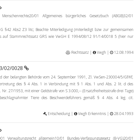
 Menschenrechte20/01 Allgemeines bürgerliches Gesetzbuch (ABGB)32/01
2 Abs2 Z3 litc; Beachte Miterledigung (miterledigt bzw zur gemeinsamen
is auf Stammrechtssatz GRS wie VwGH E 1994/08/12 91/14/0018 5 (hier nur
Rechtssatz |
Vwgh |
12.08.1994
93/02/0028
d der belangten Behörde vom 24. September 1991, Zl. VwSen-230004/5/Gf/Kf,
tretung des § 4 Abs. 1 in Verbindung mit § 1 Abs. 1 und Abs. 2 lit. d des
Nr. 27/1953, mit einer Geldstrafe von S 3.000,-- (Ersatzfreiheitsstrafe drei Tage)
 beschlagnahmter Tiere des Beschwerdeführers gemäß § 4 Abs. 4 leg. cit.
Entscheidung |
Vwgh Erkenntnis |
28.04.1993
01 Verwaltungsrecht allgemein10/01 Bundes-Verfassungsgesetz (B-VG)20/01