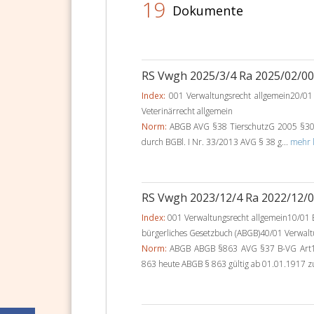
19
Dokumente
RS Vwgh 2025/3/4 Ra 2025/02/0
Index:
001 Verwaltungsrecht allgemein20/01 
Veterinärrecht allgemein
Norm:
ABGB AVG §38 TierschutzG 2005 §30 A
durch BGBl. I Nr. 33/2013 AVG § 38 g...
mehr l
RS Vwgh 2023/12/4 Ra 2022/12/
Index:
001 Verwaltungsrecht allgemein10/01 B
bürgerliches Gesetzbuch (ABGB)40/01 Verwalt
Norm:
ABGB ABGB §863 AVG §37 B-VG Art
863 heute ABGB § 863 gültig ab 01.01.1917 zu