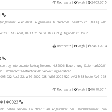
Rechtssatz |
Vwgh |
24.03.2015
1
ungssteuer Wien20/01 Allgemeines bürgerliches Gesetzbuch (ABGB)32/01
 2005 §13 Abs1; BAO § 21 heute BAO § 21 gültig ab 01.01.1962
Rechtssatz |
Vwgh |
24.03.2014
8
gsbeitrag InteressentenbeitragSteiermarkL82006 Bauordnung Steiermark20/01
0/05 Wohnrecht Mietrecht40/01 Verwaltungsverfahren
995 §22 Abs2 Z2; WEG 2002 §28; WEG 2002 §29; AVG § 38 heute AVG § 38
Rechtssatz |
Vwgh |
06.10.2011
94/14/0023
91 neben seinem Hauptberuf als Angestellter der Handelskammer (nun