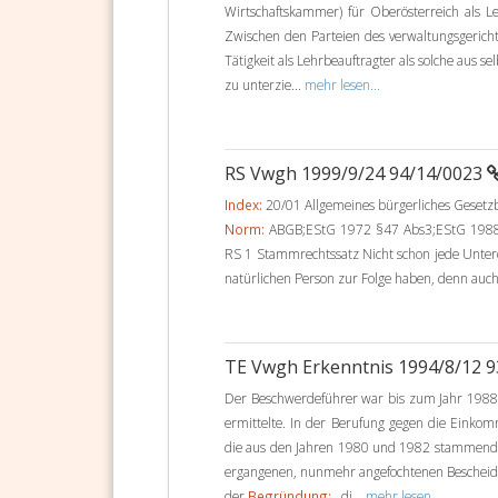
Wirtschaftskammer) für Oberösterreich als L
Zwischen den Parteien des verwaltungsgerichtl
Tätigkeit als Lehrbeauftragter als solche aus 
zu unterzie...
mehr lesen...
RS Vwgh 1999/9/24 94/14/0023
Index:
20/01 Allgemeines bürgerliches Geset
Norm:
ABGB;EStG 1972 §47 Abs3;EStG 1988 
RS 1 Stammrechtssatz Nicht schon jede Unter
natürlichen Person zur Folge haben, denn auch
TE Vwgh Erkenntnis 1994/8/12 
Der Beschwerdeführer war bis zum Jahr 198
ermittelte. In der Berufung gegen die Einko
die aus den Jahren 1980 und 1982 stammende
ergangenen, nunmehr angefochtenen Bescheid 
der
Begründung:
, di...
mehr lesen...