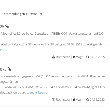
Entscheidungen 1-19 von 19
025
Allgemeines bürgerliches Gesetzbuch (ABGB)40/01 Verwaltungsverfahren86/01
bs8VwRallg AVG § 38 heute AVG § 38 gültig ab 01.03.2013 zuletzt geändert
esen...
Rechtssatz |
Vwgh |
04.03.2025
0075
undes-Verfassungsgesetz (B-VG)10/07 Verwaltungsgerichtshof20/01 Allgemeines
ungsverfahren
133 Abs4 VwGG §34 Abs1VwGVG 2014 §17VwGVG 2014 §27VwRallg ABGB §
letzt geändert durch...
mehr lesen...
Rechtssatz |
Vwgh |
04.12.2023