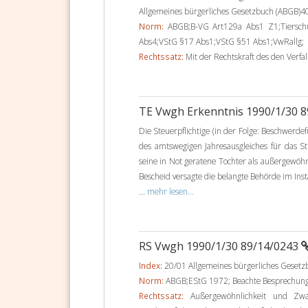
Allgemeines bürgerliches Gesetzbuch (ABGB)4
Norm:
ABGB;B-VG Art129a Abs1 Z1;Tiersc
Abs4;VStG §17 Abs1;VStG §51 Abs1;VwRallg;
Rechtssatz:
Mit der Rechtskraft des den Verfal
TE Vwgh Erkenntnis 1990/1/30 
Die Steuerpflichtige (in der Folge: Beschwerd
des amtswegigen Jahresausgleiches für das S
seine in Not geratene Tochter als außergewöh
Bescheid versagte die belangte Behörde im I
...
mehr lesen...
RS Vwgh 1990/1/30 89/14/0243
Index:
20/01 Allgemeines bürgerliches Geset
Norm:
ABGB;EStG 1972; Beachte Besprechung
Rechtssatz:
Außergewöhnlichkeit und Zwan