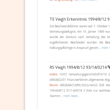
TE Vwgh Erkenntnis 1994/8/12 
Die Beschwerdeführer waren seit 7. Oktober 1
Vertretungsbefugnis. Am 19. Jänner 1989 w
wurde der Konkurs nach Verteilung des M
angefochtenen Bescheiden wurden die Be
Haftungspflichtige in Anspruch genom...
mehr l
RS Vwgh 1994/8/12 93/14/0214
Index:
10/07 Verwaltungsgerichtshof10/10 G
(ABGB)32/01 Finanzverfahren allgemeines Abg
Norm:
ABGB;BAO;MRK;StGG;VwGG §28 Abs1;
1994/08/12 91/14/0018 5 (hier nur wahllo
Stammr...
mehr lesen...