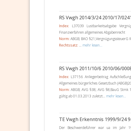
RS Vwgh 2014/3/24 2010/17/024
Index:
L37039 Lustbarkeitsabgabe Vergnüg
Finanzverfahren allgemeines Abgabenrecht
Norm:
ABGB; BAO §21;VergnügungssteuerG Wr
Rechtssatz:
...
mehr lesen...
RS Vwgh 2011/10/6 2010/06/000
Index:
L37156 Anliegerbeitrag Aufschließun
Allgemeines bürgerliches Gesetzbuch (ABGB)2
Norm:
ABGB; AVG §38; AVG §8;BauG Stmk 1
gültig ab 01.03.2013 zuletzt...
mehr lesen...
TE Vwgh Erkenntnis 1999/9/24 
Der Beschwerdeführer war ua im Jahr 19