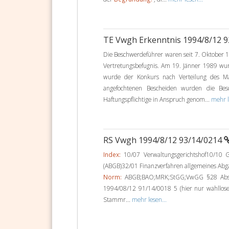
TE Vwgh Erkenntnis 1994/8/12 
Die Beschwerdeführer waren seit 7. Oktober 1
Vertretungsbefugnis. Am 19. Jänner 1989 w
wurde der Konkurs nach Verteilung des M
angefochtenen Bescheiden wurden die Be
Haftungspflichtige in Anspruch genom...
mehr l
RS Vwgh 1994/8/12 93/14/0214
Index:
10/07 Verwaltungsgerichtshof10/10 G
(ABGB)32/01 Finanzverfahren allgemeines Abg
Norm:
ABGB;BAO;MRK;StGG;VwGG §28 Abs1;
1994/08/12 91/14/0018 5 (hier nur wahllo
Stammr...
mehr lesen...