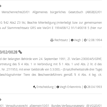
 Menschenrechte20/01 Allgemeines bürgerliches Gesetzbuch (ABGB)32/01
2 Abs2 Z3 litc; Beachte Miterledigung (miterledigt bzw zur gemeinsamen
is auf Stammrechtssatz GRS wie VwGH E 1994/08/12 91/14/0018 5 (hier nur
Rechtssatz |
Vwgh |
12.08.1994
93/02/0028
d der belangten Behörde vom 24. September 1991, Zl. VwSen-230004/5/Gf/Kf,
tretung des § 4 Abs. 1 in Verbindung mit § 1 Abs. 1 und Abs. 2 lit. d des
Nr. 27/1953, mit einer Geldstrafe von S 3.000,-- (Ersatzfreiheitsstrafe drei Tage)
 beschlagnahmter Tiere des Beschwerdeführers gemäß § 4 Abs. 4 leg. cit.
Entscheidung |
Vwgh Erkenntnis |
28.04.1993
01 Verwaltungsrecht allgemein10/01 Bundes-Verfassungsgesetz (B-VG)20/01