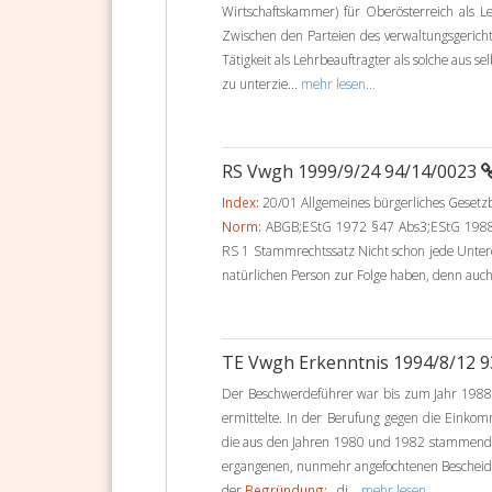
Wirtschaftskammer) für Oberösterreich als L
Zwischen den Parteien des verwaltungsgerichtl
Tätigkeit als Lehrbeauftragter als solche aus 
zu unterzie...
mehr lesen...
RS Vwgh 1999/9/24 94/14/0023
Index:
20/01 Allgemeines bürgerliches Geset
Norm:
ABGB;EStG 1972 §47 Abs3;EStG 1988 
RS 1 Stammrechtssatz Nicht schon jede Unter
natürlichen Person zur Folge haben, denn auch
TE Vwgh Erkenntnis 1994/8/12 
Der Beschwerdeführer war bis zum Jahr 198
ermittelte. In der Berufung gegen die Einko
die aus den Jahren 1980 und 1982 stammende
ergangenen, nunmehr angefochtenen Bescheid 
der
Begründung:
, di...
mehr lesen...