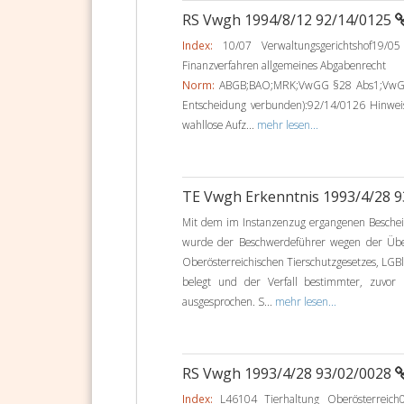
RS Vwgh 1994/8/12 92/14/0125
Index:
10/07 Verwaltungsgerichtshof19/05
Finanzverfahren allgemeines Abgabenrecht
Norm:
ABGB;BAO;MRK;VwGG §28 Abs1;VwGG §4
Entscheidung verbunden):92/14/0126 Hinwe
wahllose Aufz...
mehr lesen...
TE Vwgh Erkenntnis 1993/4/28 
Mit dem im Instanzenzug ergangenen Beschei
wurde der Beschwerdeführer wegen der Über
Oberösterreichischen Tierschutzgesetzes, LGBl. 
belegt und der Verfall bestimmter, zuvor
ausgesprochen. S...
mehr lesen...
RS Vwgh 1993/4/28 93/02/0028
Index:
L46104 Tierhaltung Oberösterreich0