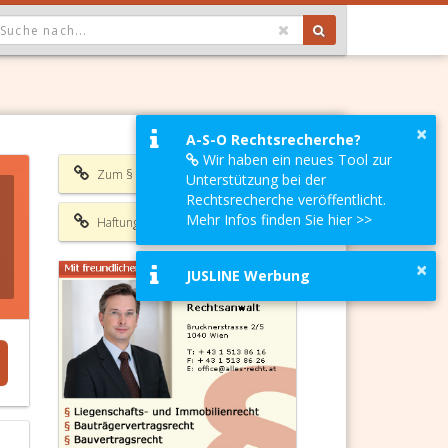
OPDOWN: GEWÄHLTER WERT IST ALLE
×
A-S-O Rechtsrecherche?
Wir haben ein neues Tool zur
Zum § 454 ABGB
Unterstützung bei der
Rechtsrecherche veröffentlicht.
Mehr Infos finden Sie hier >>
Haftungsausschluss
×
JUSLINE Werbung