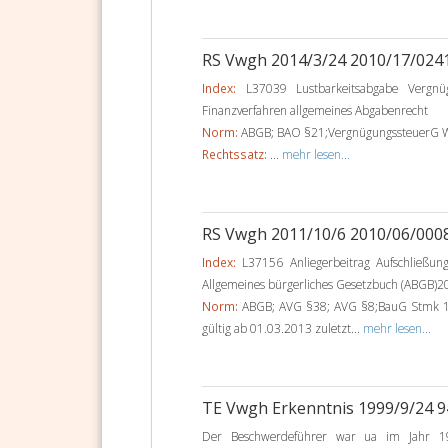
RS Vwgh 2014/3/24 2010/17/024
Index:
L37039 Lustbarkeitsabgabe Vergnüg
Finanzverfahren allgemeines Abgabenrecht
Norm:
ABGB; BAO §21;VergnügungssteuerG Wr
Rechtssatz:
...
mehr lesen...
RS Vwgh 2011/10/6 2010/06/000
Index:
L37156 Anliegerbeitrag Aufschließun
Allgemeines bürgerliches Gesetzbuch (ABGB)2
Norm:
ABGB; AVG §38; AVG §8;BauG Stmk 1
gültig ab 01.03.2013 zuletzt...
mehr lesen...
TE Vwgh Erkenntnis 1999/9/24 
Der Beschwerdeführer war ua im Jahr 19