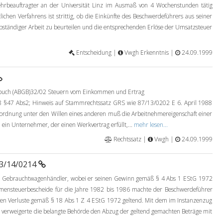
ehrbeauftragter an der Universität Linz im Ausmaß von 4 Wochenstunden tätig
ichen Verfahrens ist strittig, ob die Einkünfte des Beschwerdeführers aus seiner
selbständiger Arbeit zu beurteilen und die entsprechenden Erlöse der Umsatzsteuer
Entscheidung |
Vwgh Erkenntnis |
24.09.1999
zbuch (ABGB)32/02 Steuern vom Einkommen und Ertrag
§47 Abs2; Hinweis auf Stammrechtssatz GRS wie 87/13/0202 E 6. April 1988
ordnung unter den Willen eines anderen muß die Arbeitnehmereigenschaft einer
 ein Unternehmer, der einen Werkvertrag erfüllt,...
mehr lesen...
Rechtssatz |
Vwgh |
24.09.1999
93/14/0214
8 Gebrauchtwagenhändler, wobei er seinen Gewinn gemäß § 4 Abs 1 EStG 1972
mmensteuerbescheide für die Jahre 1982 bis 1986 machte der Beschwerdeführer
n Verluste gemäß § 18 Abs 1 Z 4 EStG 1972 geltend. Mit dem im Instanzenzug
verweigerte die belangte Behörde den Abzug der geltend gemachten Beträge mit