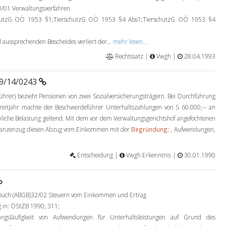
0/01 Verwaltungsverfahren
hutzG OÖ 1953 §1;TierschutzG OÖ 1953 §4 Abs1;TierschutzG OÖ 1953 §4
l aussprechenden Bescheides verliert der...
mehr lesen...
Rechtssatz |
Vwgh |
28.04.1993
89/14/0243
eführer) bezieht Pensionen von zwei Sozialversicherungsträgern. Bei Durchführung
treitjahr machte der Beschwerdeführer Unterhaltszahlungen von S 60.000,-- an
nliche Belastung geltend. Mit dem vor dem Verwaltungsgerichtshof angefochtenen
nstanzenzug diesen Abzug vom Einkommen mit der
Begründung:
, Aufwendungen,
Entscheidung |
Vwgh Erkenntnis |
30.01.1990
zbuch (ABGB)32/02 Steuern vom Einkommen und Ertrag
 in: ÖStZB 1990, 311;
gsläufigkeit von Aufwendungen für Unterhaltsleistungen auf Grund des