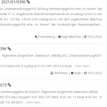
a 2021/01/0396
 Landesverwaltungsgericht Salzburg (Verwaltungsgericht) eine „im Namen“ des
Mutter D. H., eingebrachte Maßnahmenbeschwerde als unzulässig zurück (I.) und
ß Art. 133 Abs. 4 B-VG nicht zulässig sei (II.). Mit dem angefochtenen Beschluss
(Verwaltungsgericht) eine „im Namen“ des minderjährigen Revisionswerbers...
Entscheidung |
Vwgh Beschluss |
18.03.2022
0396
 Allgemeines bürgerliches Gesetzbuch (ABGB)22/02 Zivilprozessordnung40/01
9 heute AVG § 9 gültig ab 01.02.1991 ZPO § 6 heute ...
mehr lesen...
Rechtssatz |
Vwgh |
18.03.2022
0073
Verfassungsgesetz (B-VG)20/01 Allgemeines bürgerliches Gesetzbuch (ABGB)
00 §74 Abs2 lita;JagdG Krnt 2000 §75 Abs6; B-VG Art. 15 heute B-VG Art. 15
Bl. I Nr. 89/2024 ...
mehr lesen...