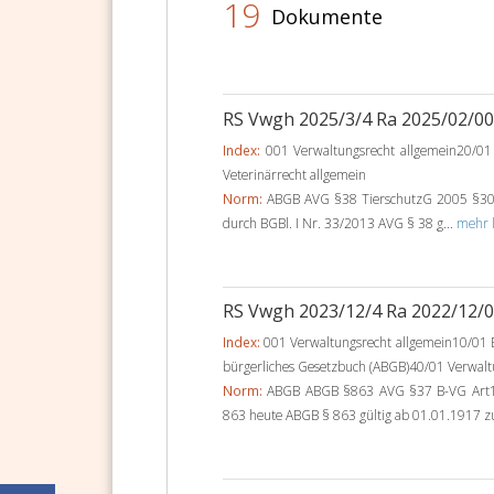
19
Dokumente
RS Vwgh 2025/3/4 Ra 2025/02/0
Index:
001 Verwaltungsrecht allgemein20/01 
Veterinärrecht allgemein
Norm:
ABGB AVG §38 TierschutzG 2005 §30 A
durch BGBl. I Nr. 33/2013 AVG § 38 g...
mehr l
RS Vwgh 2023/12/4 Ra 2022/12/
Index:
001 Verwaltungsrecht allgemein10/01 B
bürgerliches Gesetzbuch (ABGB)40/01 Verwalt
Norm:
ABGB ABGB §863 AVG §37 B-VG Art
863 heute ABGB § 863 gültig ab 01.01.1917 zu