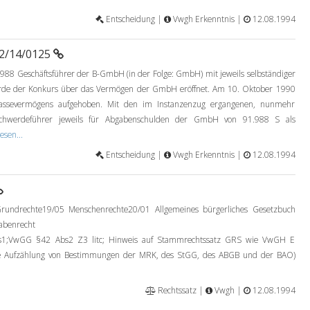
Entscheidung |
Vwgh Erkenntnis |
12.08.1994
92/14/0125
988 Geschäftsführer der B-GmbH (in der Folge: GmbH) mit jeweils selbständiger
urde der Konkurs über das Vermögen der GmbH eröffnet. Am 10. Oktober 1990
assevermögens aufgehoben. Mit den im Instanzenzug ergangenen, nunmehr
schwerdeführer jeweils für Abgabenschulden der GmbH von 91.988 S als
esen...
Entscheidung |
Vwgh Erkenntnis |
12.08.1994
rundrechte19/05 Menschenrechte20/01 Allgemeines bürgerliches Gesetzbuch
abenrecht
VwGG §42 Abs2 Z3 litc; Hinweis auf Stammrechtssatz GRS wie VwGH E
se Aufzählung von Bestimmungen der MRK, des StGG, des ABGB und der BAO)
Rechtssatz |
Vwgh |
12.08.1994