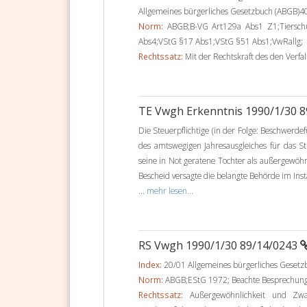
Allgemeines bürgerliches Gesetzbuch (ABGB)4
Norm:
ABGB;B-VG Art129a Abs1 Z1;Tiersc
Abs4;VStG §17 Abs1;VStG §51 Abs1;VwRallg;
Rechtssatz:
Mit der Rechtskraft des den Verfal
TE Vwgh Erkenntnis 1990/1/30 
Die Steuerpflichtige (in der Folge: Beschwerd
des amtswegigen Jahresausgleiches für das S
seine in Not geratene Tochter als außergewöh
Bescheid versagte die belangte Behörde im I
...
mehr lesen...
RS Vwgh 1990/1/30 89/14/0243
Index:
20/01 Allgemeines bürgerliches Geset
Norm:
ABGB;EStG 1972; Beachte Besprechung
Rechtssatz:
Außergewöhnlichkeit und Zwan