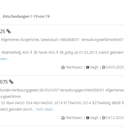
Entscheidungen 1-19 von 19
025
Allgemeines bürgerliches Gesetzbuch (ABGB)40/01 Verwaltungsverfahren86/01
bs8VwRallg AVG § 38 heute AVG § 38 gültig ab 01.03.2013 zuletzt geändert
esen...
Rechtssatz |
Vwgh |
04.03.2025
0075
undes-Verfassungsgesetz (B-VG)10/07 Verwaltungsgerichtshof20/01 Allgemeines
ungsverfahren
133 Abs4 VwGG §34 Abs1VwGVG 2014 §17VwGVG 2014 §27VwRallg ABGB §
letzt geändert durch...
mehr lesen...
Rechtssatz |
Vwgh |
04.12.2023