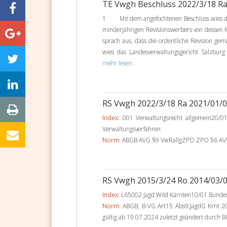
TE Vwgh Beschluss 2022/3/18 R
1 Mit dem angefochtenen Beschluss wies das
minderjährigen Revisionswerbers von dessen 
sprach aus, dass die ordentliche Revision gemä
wies das Landesverwaltungsgericht Salzburg 
mehr lesen...
RS Vwgh 2022/3/18 Ra 2021/01/
Index:
001 Verwaltungsrecht allgemein20/01
Verwaltungsverfahren
Norm:
ABGB AVG §9 VwRallgZPO ZPO §6 AVG § 
RS Vwgh 2015/3/24 Ro 2014/03/
Index:
L65002 Jagd Wild Kärnten10/01 Bundes-
Norm:
ABGB; B-VG Art15 Abs9;JagdG Krnt 20
gültig ab 19.07.2024 zuletzt geändert durch BG