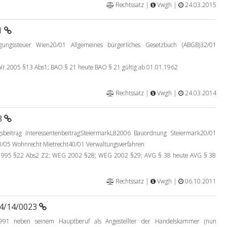
Rechtssatz |
Vwgh |
24.03.2015
1
ungssteuer Wien20/01 Allgemeines bürgerliches Gesetzbuch (ABGB)32/01
 2005 §13 Abs1; BAO § 21 heute BAO § 21 gültig ab 01.01.1962
Rechtssatz |
Vwgh |
24.03.2014
8
gsbeitrag InteressentenbeitragSteiermarkL82006 Bauordnung Steiermark20/01
0/05 Wohnrecht Mietrecht40/01 Verwaltungsverfahren
995 §22 Abs2 Z2; WEG 2002 §28; WEG 2002 §29; AVG § 38 heute AVG § 38
Rechtssatz |
Vwgh |
06.10.2011
94/14/0023
91 neben seinem Hauptberuf als Angestellter der Handelskammer (nun