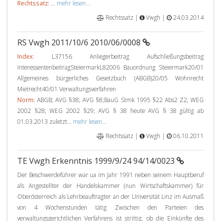
Rechtssatz:
...
mehr lesen...
Rechtssatz |
Vwgh |
24.03.2014
RS Vwgh 2011/10/6 2010/06/0008
Index:
L37156 Anliegerbeitrag Aufschließungsbeitrag
InteressentenbeitragSteiermarkL82006 Bauordnung Steiermark20/01
Allgemeines bürgerliches Gesetzbuch (ABGB)20/05 Wohnrecht
Mietrecht40/01 Verwaltungsverfahren
Norm:
ABGB; AVG §38; AVG §8;BauG Stmk 1995 §22 Abs2 Z2; WEG
2002 §28; WEG 2002 §29; AVG § 38 heute AVG § 38 gültig ab
01.03.2013 zuletzt...
mehr lesen...
Rechtssatz |
Vwgh |
06.10.2011
TE Vwgh Erkenntnis 1999/9/24 94/14/0023
Der Beschwerdeführer war ua im Jahr 1991 neben seinem Hauptberuf
als Angestellter der Handelskammer (nun Wirtschaftskammer) für
Oberösterreich als Lehrbeauftragter an der Universität Linz im Ausmaß
von 4 Wochenstunden tätig Zwischen den Parteien des
verwaltungsgerichtlichen Verfahrens ist strittig, ob die Einkünfte des