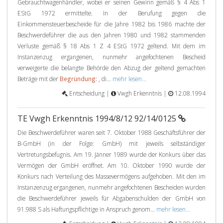
Gebrauchtwagenhändler, wobei er seinen Gewinn gemäß § 4 Abs 1
EStG 1972 ermittelte. In der Berufung gegen die
Einkommensteuerbescheide für die Jahre 1982 bis 1986 machte der
Beschwerdeführer die aus den Jahren 1980 und 1982 stammenden
Verluste gemäß § 18 Abs 1 Z 4 EStG 1972 geltend. Mit dem im
Instanzenzug ergangenen, nunmehr angefochtenen Bescheid
verweigerte die belangte Behörde den Abzug der geltend gemachten
Beträge mit der
Begründung:
, di...
mehr lesen...
Entscheidung |
Vwgh Erkenntnis |
12.08.1994
TE Vwgh Erkenntnis 1994/8/12 92/14/0125
Die Beschwerdeführer waren seit 7. Oktober 1988 Geschäftsführer der
B-GmbH (in der Folge: GmbH) mit jeweils selbständiger
Vertretungsbefugnis. Am 19. Jänner 1989 wurde der Konkurs über das
Vermögen der GmbH eröffnet. Am 10. Oktober 1990 wurde der
Konkurs nach Verteilung des Massevermögens aufgehoben. Mit den im
Instanzenzug ergangenen, nunmehr angefochtenen Bescheiden wurden
die Beschwerdeführer jeweils für Abgabenschulden der GmbH von
91.988 S als Haftungspflichtige in Anspruch genom...
mehr lesen...