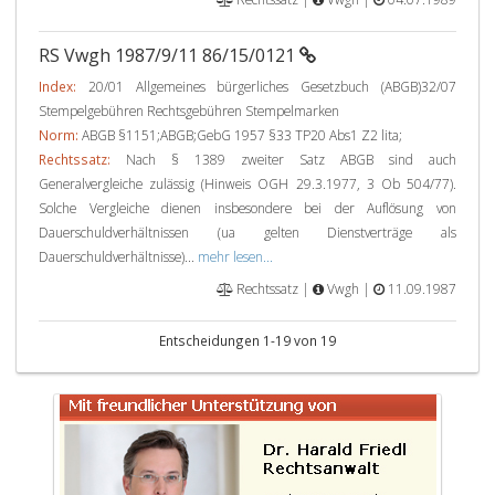
RS Vwgh 1987/9/11 86/15/0121
Index:
20/01 Allgemeines bürgerliches Gesetzbuch (ABGB)32/07
Stempelgebühren Rechtsgebühren Stempelmarken
Norm:
ABGB §1151;ABGB;GebG 1957 §33 TP20 Abs1 Z2 lita;
Rechtssatz:
Nach § 1389 zweiter Satz ABGB sind auch
Generalvergleiche zulässig (Hinweis OGH 29.3.1977, 3 Ob 504/77).
Solche Vergleiche dienen insbesondere bei der Auflösung von
Dauerschuldverhältnissen (ua gelten Dienstverträge als
Dauerschuldverhältnisse)...
mehr lesen...
Rechtssatz |
Vwgh |
11.09.1987
Entscheidungen 1-19 von 19