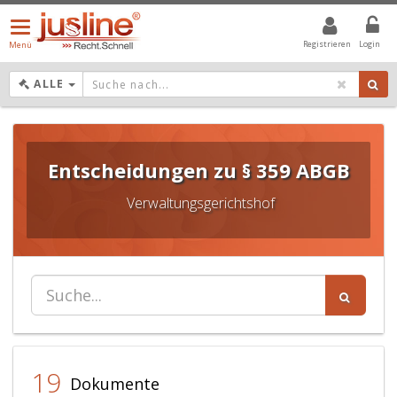
Menü
öffnen/schließen
Registrieren
Login
Menü
DROPDOWN: GEWÄHLTER WERT IST ALLE
ALLE
Entscheidungen zu § 359 ABGB
Verwaltungsgerichtshof
19
Dokumente