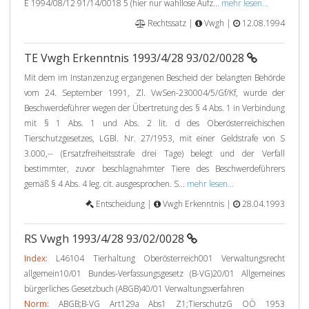
E 1994/08/12 91/14/0018 5 (hier nur wahllose Aufz...
mehr lesen...
Rechtssatz |
Vwgh |
12.08.1994
TE Vwgh Erkenntnis 1993/4/28 93/02/0028
Mit dem im Instanzenzug ergangenen Bescheid der belangten Behörde
vom 24. September 1991, Zl. VwSen-230004/5/Gf/Kf, wurde der
Beschwerdeführer wegen der Übertretung des § 4 Abs. 1 in Verbindung
mit § 1 Abs. 1 und Abs. 2 lit. d des Oberösterreichischen
Tierschutzgesetzes, LGBl. Nr. 27/1953, mit einer Geldstrafe von S
3.000,-- (Ersatzfreiheitsstrafe drei Tage) belegt und der Verfall
bestimmter, zuvor beschlagnahmter Tiere des Beschwerdeführers
gemäß § 4 Abs. 4 leg. cit. ausgesprochen. S...
mehr lesen...
Entscheidung |
Vwgh Erkenntnis |
28.04.1993
RS Vwgh 1993/4/28 93/02/0028
Index:
L46104 Tierhaltung Oberösterreich001 Verwaltungsrecht
allgemein10/01 Bundes-Verfassungsgesetz (B-VG)20/01 Allgemeines
bürgerliches Gesetzbuch (ABGB)40/01 Verwaltungsverfahren
Norm:
ABGB;B-VG Art129a Abs1 Z1;TierschutzG OÖ 1953