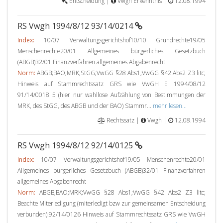
Entscheidung |
Vwgh Erkenntnis |
12.08.1994
RS Vwgh 1994/8/12 93/14/0214
Index:
10/07 Verwaltungsgerichtshof10/10 Grundrechte19/05
Menschenrechte20/01 Allgemeines bürgerliches Gesetzbuch
(ABGB)32/01 Finanzverfahren allgemeines Abgabenrecht
Norm:
ABGB;BAO;MRK;StGG;VwGG §28 Abs1;VwGG §42 Abs2 Z3 litc;
Hinweis auf Stammrechtssatz GRS wie VwGH E 1994/08/12
91/14/0018 5 (hier nur wahllose Aufzählung von Bestimmungen der
MRK, des StGG, des ABGB und der BAO) Stammr...
mehr lesen...
Rechtssatz |
Vwgh |
12.08.1994
RS Vwgh 1994/8/12 92/14/0125
Index:
10/07 Verwaltungsgerichtshof19/05 Menschenrechte20/01
Allgemeines bürgerliches Gesetzbuch (ABGB)32/01 Finanzverfahren
allgemeines Abgabenrecht
Norm:
ABGB;BAO;MRK;VwGG §28 Abs1;VwGG §42 Abs2 Z3 litc;
Beachte Miterledigung (miterledigt bzw zur gemeinsamen Entscheidung
verbunden):92/14/0126 Hinweis auf Stammrechtssatz GRS wie VwGH