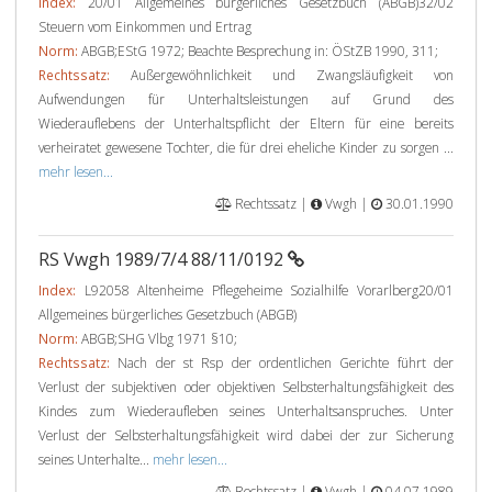
Index:
20/01 Allgemeines bürgerliches Gesetzbuch (ABGB)32/02
Steuern vom Einkommen und Ertrag
Norm:
ABGB;EStG 1972; Beachte Besprechung in: ÖStZB 1990, 311;
Rechtssatz:
Außergewöhnlichkeit und Zwangsläufigkeit von
Aufwendungen für Unterhaltsleistungen auf Grund des
Wiederauflebens der Unterhaltspflicht der Eltern für eine bereits
verheiratet gewesene Tochter, die für drei eheliche Kinder zu sorgen ...
mehr lesen...
Rechtssatz |
Vwgh |
30.01.1990
RS Vwgh 1989/7/4 88/11/0192
Index:
L92058 Altenheime Pflegeheime Sozialhilfe Vorarlberg20/01
Allgemeines bürgerliches Gesetzbuch (ABGB)
Norm:
ABGB;SHG Vlbg 1971 §10;
Rechtssatz:
Nach der st Rsp der ordentlichen Gerichte führt der
Verlust der subjektiven oder objektiven Selbsterhaltungsfähigkeit des
Kindes zum Wiederaufleben seines Unterhaltsanspruches. Unter
Verlust der Selbsterhaltungsfähigkeit wird dabei der zur Sicherung
seines Unterhalte...
mehr lesen...
Rechtssatz |
Vwgh |
04.07.1989