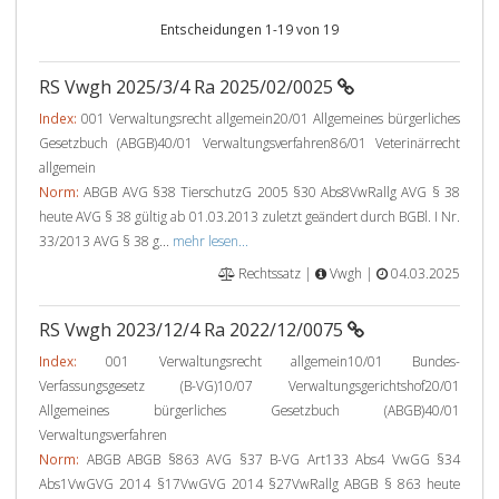
Entscheidungen 1-19 von 19
RS Vwgh 2025/3/4 Ra 2025/02/0025
Index:
001 Verwaltungsrecht allgemein20/01 Allgemeines bürgerliches
Gesetzbuch (ABGB)40/01 Verwaltungsverfahren86/01 Veterinärrecht
allgemein
Norm:
ABGB AVG §38 TierschutzG 2005 §30 Abs8VwRallg AVG § 38
heute AVG § 38 gültig ab 01.03.2013 zuletzt geändert durch BGBl. I Nr.
33/2013 AVG § 38 g...
mehr lesen...
Rechtssatz |
Vwgh |
04.03.2025
RS Vwgh 2023/12/4 Ra 2022/12/0075
Index:
001 Verwaltungsrecht allgemein10/01 Bundes-
Verfassungsgesetz (B-VG)10/07 Verwaltungsgerichtshof20/01
Allgemeines bürgerliches Gesetzbuch (ABGB)40/01
Verwaltungsverfahren
Norm:
ABGB ABGB §863 AVG §37 B-VG Art133 Abs4 VwGG §34
Abs1VwGVG 2014 §17VwGVG 2014 §27VwRallg ABGB § 863 heute