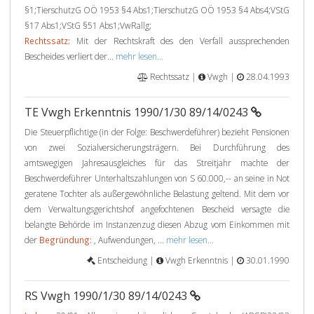
§1;TierschutzG OÖ 1953 §4 Abs1;TierschutzG OÖ 1953 §4 Abs4;VStG
§17 Abs1;VStG §51 Abs1;VwRallg;
Rechtssatz:
Mit der Rechtskraft des den Verfall aussprechenden
Bescheides verliert der...
mehr lesen...
Rechtssatz |
Vwgh |
28.04.1993
TE Vwgh Erkenntnis 1990/1/30 89/14/0243
Die Steuerpflichtige (in der Folge: Beschwerdeführer) bezieht Pensionen
von zwei Sozialversicherungsträgern. Bei Durchführung des
amtswegigen Jahresausgleiches für das Streitjahr machte der
Beschwerdeführer Unterhaltszahlungen von S 60.000,-- an seine in Not
geratene Tochter als außergewöhnliche Belastung geltend. Mit dem vor
dem Verwaltungsgerichtshof angefochtenen Bescheid versagte die
belangte Behörde im Instanzenzug diesen Abzug vom Einkommen mit
der
Begründung:
, Aufwendungen, ...
mehr lesen...
Entscheidung |
Vwgh Erkenntnis |
30.01.1990
RS Vwgh 1990/1/30 89/14/0243