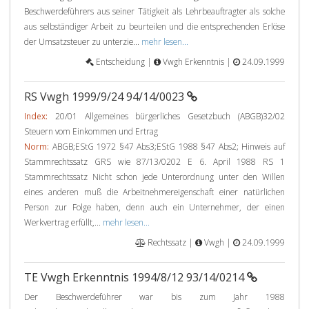
Beschwerdeführers aus seiner Tätigkeit als Lehrbeauftragter als solche
aus selbständiger Arbeit zu beurteilen und die entsprechenden Erlöse
der Umsatzsteuer zu unterzie...
mehr lesen...
Entscheidung |
Vwgh Erkenntnis |
24.09.1999
RS Vwgh 1999/9/24 94/14/0023
Index:
20/01 Allgemeines bürgerliches Gesetzbuch (ABGB)32/02
Steuern vom Einkommen und Ertrag
Norm:
ABGB;EStG 1972 §47 Abs3;EStG 1988 §47 Abs2; Hinweis auf
Stammrechtssatz GRS wie 87/13/0202 E 6. April 1988 RS 1
Stammrechtssatz Nicht schon jede Unterordnung unter den Willen
eines anderen muß die Arbeitnehmereigenschaft einer natürlichen
Person zur Folge haben, denn auch ein Unternehmer, der einen
Werkvertrag erfüllt,...
mehr lesen...
Rechtssatz |
Vwgh |
24.09.1999
TE Vwgh Erkenntnis 1994/8/12 93/14/0214
Der Beschwerdeführer war bis zum Jahr 1988