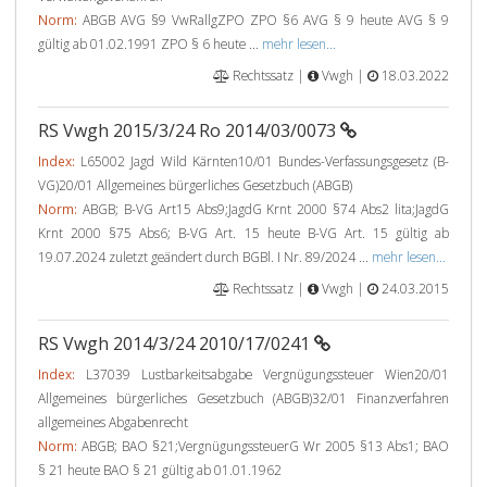
Norm:
ABGB AVG §9 VwRallgZPO ZPO §6 AVG § 9 heute AVG § 9
gültig ab 01.02.1991 ZPO § 6 heute ...
mehr lesen...
Rechtssatz |
Vwgh |
18.03.2022
RS Vwgh 2015/3/24 Ro 2014/03/0073
Index:
L65002 Jagd Wild Kärnten10/01 Bundes-Verfassungsgesetz (B-
VG)20/01 Allgemeines bürgerliches Gesetzbuch (ABGB)
Norm:
ABGB; B-VG Art15 Abs9;JagdG Krnt 2000 §74 Abs2 lita;JagdG
Krnt 2000 §75 Abs6; B-VG Art. 15 heute B-VG Art. 15 gültig ab
19.07.2024 zuletzt geändert durch BGBl. I Nr. 89/2024 ...
mehr lesen...
Rechtssatz |
Vwgh |
24.03.2015
RS Vwgh 2014/3/24 2010/17/0241
Index:
L37039 Lustbarkeitsabgabe Vergnügungssteuer Wien20/01
Allgemeines bürgerliches Gesetzbuch (ABGB)32/01 Finanzverfahren
allgemeines Abgabenrecht
Norm:
ABGB; BAO §21;VergnügungssteuerG Wr 2005 §13 Abs1; BAO
§ 21 heute BAO § 21 gültig ab 01.01.1962