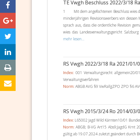
TE Vwgh Beschluss 2022/3/18 R
1 Mit dem angefochtenen Beschluss wies das
minderjährigen Revisionswerbers von dessen 
sprach aus, dass die ordentliche Revision gemä
wies das Landesverwaltungsgericht Salzburg 
mehr lesen...
RS Vwgh 2022/3/18 Ra 2021/01/
Index:
001 Verwaltungsrecht allgemein20/01
Verwaltungsverfahren
Norm:
ABGB AVG §9 VwRallgZPO ZPO §6 AVG § 
RS Vwgh 2015/3/24 Ro 2014/03/
Index:
L65002 Jagd Wild Kärnten10/01 Bundes-
Norm:
ABGB; B-VG Art15 Abs9;JagdG Krnt 20
gültig ab 19.07.2024 zuletzt geändert durch BG