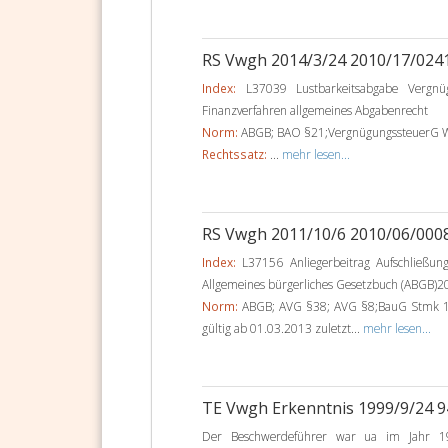
RS Vwgh 2014/3/24 2010/17/024
Index:
L37039 Lustbarkeitsabgabe Vergnüg
Finanzverfahren allgemeines Abgabenrecht
Norm:
ABGB; BAO §21;VergnügungssteuerG Wr
Rechtssatz:
...
mehr lesen...
RS Vwgh 2011/10/6 2010/06/000
Index:
L37156 Anliegerbeitrag Aufschließun
Allgemeines bürgerliches Gesetzbuch (ABGB)2
Norm:
ABGB; AVG §38; AVG §8;BauG Stmk 1
gültig ab 01.03.2013 zuletzt...
mehr lesen...
TE Vwgh Erkenntnis 1999/9/24 
Der Beschwerdeführer war ua im Jahr 19