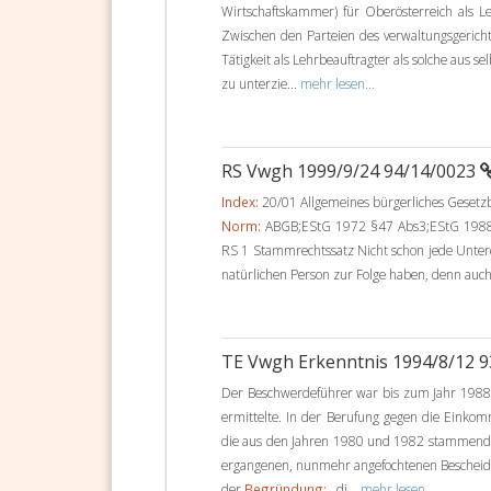
Wirtschaftskammer) für Oberösterreich als L
Zwischen den Parteien des verwaltungsgerichtl
Tätigkeit als Lehrbeauftragter als solche aus 
zu unterzie...
mehr lesen...
RS Vwgh 1999/9/24 94/14/0023
Index:
20/01 Allgemeines bürgerliches Geset
Norm:
ABGB;EStG 1972 §47 Abs3;EStG 1988 
RS 1 Stammrechtssatz Nicht schon jede Unter
natürlichen Person zur Folge haben, denn auch
TE Vwgh Erkenntnis 1994/8/12 
Der Beschwerdeführer war bis zum Jahr 198
ermittelte. In der Berufung gegen die Einko
die aus den Jahren 1980 und 1982 stammende
ergangenen, nunmehr angefochtenen Bescheid 
der
Begründung:
, di...
mehr lesen...