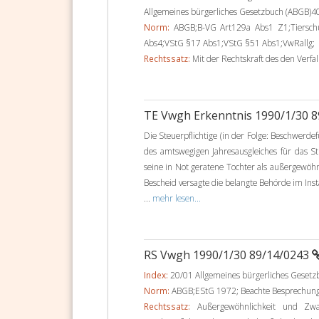
Allgemeines bürgerliches Gesetzbuch (ABGB)4
Norm:
ABGB;B-VG Art129a Abs1 Z1;Tiersc
Abs4;VStG §17 Abs1;VStG §51 Abs1;VwRallg;
Rechtssatz:
Mit der Rechtskraft des den Verfal
TE Vwgh Erkenntnis 1990/1/30 
Die Steuerpflichtige (in der Folge: Beschwerd
des amtswegigen Jahresausgleiches für das S
seine in Not geratene Tochter als außergewöh
Bescheid versagte die belangte Behörde im I
...
mehr lesen...
RS Vwgh 1990/1/30 89/14/0243
Index:
20/01 Allgemeines bürgerliches Geset
Norm:
ABGB;EStG 1972; Beachte Besprechung
Rechtssatz:
Außergewöhnlichkeit und Zwan