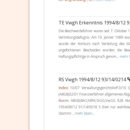
TE Vwgh Erkenntnis 1994/8/12 
Die Beschwerdeführer waren seit 7. Oktober 1
Vertretungsbefugnis. Am 19. Jänner 1989 w
wurde der Konkurs nach Verteilung des M
angefochtenen Bescheiden wurden die Be
Haftungspflichtige in Anspruch genom...
mehr l
RS Vwgh 1994/8/12 93/14/0214
Index:
10/07 Verwaltungsgerichtshof10/10 G
(ABGB)32/01 Finanzverfahren allgemeines Abg
Norm:
ABGB;BAO;MRK;StGG;VwGG §28 Abs1;
1994/08/12 91/14/0018 5 (hier nur wahllo
Stammr...
mehr lesen...