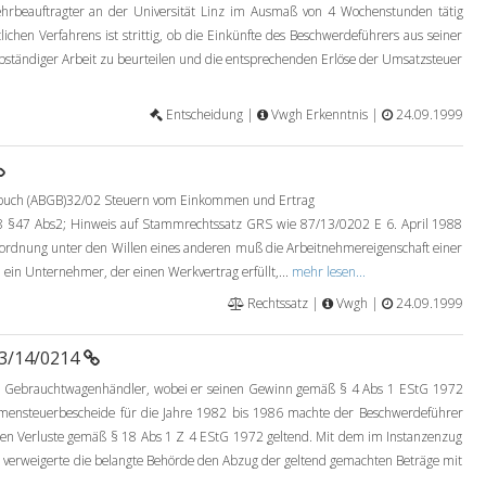
ehrbeauftragter an der Universität Linz im Ausmaß von 4 Wochenstunden tätig
ichen Verfahrens ist strittig, ob die Einkünfte des Beschwerdeführers aus seiner
selbständiger Arbeit zu beurteilen und die entsprechenden Erlöse der Umsatzsteuer
Entscheidung |
Vwgh Erkenntnis |
24.09.1999
zbuch (ABGB)32/02 Steuern vom Einkommen und Ertrag
§47 Abs2; Hinweis auf Stammrechtssatz GRS wie 87/13/0202 E 6. April 1988
ordnung unter den Willen eines anderen muß die Arbeitnehmereigenschaft einer
 ein Unternehmer, der einen Werkvertrag erfüllt,...
mehr lesen...
Rechtssatz |
Vwgh |
24.09.1999
93/14/0214
8 Gebrauchtwagenhändler, wobei er seinen Gewinn gemäß § 4 Abs 1 EStG 1972
mmensteuerbescheide für die Jahre 1982 bis 1986 machte der Beschwerdeführer
n Verluste gemäß § 18 Abs 1 Z 4 EStG 1972 geltend. Mit dem im Instanzenzug
verweigerte die belangte Behörde den Abzug der geltend gemachten Beträge mit