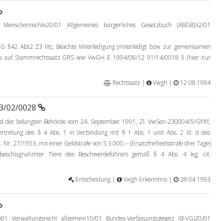
 Menschenrechte20/01 Allgemeines bürgerliches Gesetzbuch (ABGB)32/01
2 Abs2 Z3 litc; Beachte Miterledigung (miterledigt bzw zur gemeinsamen
is auf Stammrechtssatz GRS wie VwGH E 1994/08/12 91/14/0018 5 (hier nur
Rechtssatz |
Vwgh |
12.08.1994
93/02/0028
d der belangten Behörde vom 24. September 1991, Zl. VwSen-230004/5/Gf/Kf,
tretung des § 4 Abs. 1 in Verbindung mit § 1 Abs. 1 und Abs. 2 lit. d des
Nr. 27/1953, mit einer Geldstrafe von S 3.000,-- (Ersatzfreiheitsstrafe drei Tage)
 beschlagnahmter Tiere des Beschwerdeführers gemäß § 4 Abs. 4 leg. cit.
Entscheidung |
Vwgh Erkenntnis |
28.04.1993
01 Verwaltungsrecht allgemein10/01 Bundes-Verfassungsgesetz (B-VG)20/01