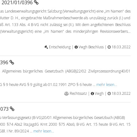
a 2021/01/0396
 Landesverwaltungsgericht Salzburg (Verwaltungsgericht) eine „im Namen“ des
Mutter D. H., eingebrachte Maßnahmenbeschwerde als unzulässig zurück (I.) und
ß Art. 133 Abs. 4 B-VG nicht zulässig sei (II.). Mit dem angefochtenen Beschluss
(Verwaltungsgericht) eine „im Namen“ des minderjährigen Revisionswerbers...
Entscheidung |
Vwgh Beschluss |
18.03.2022
0396
 Allgemeines bürgerliches Gesetzbuch (ABGB)22/02 Zivilprozessordnung40/01
9 heute AVG § 9 gültig ab 01.02.1991 ZPO § 6 heute ...
mehr lesen...
Rechtssatz |
Vwgh |
18.03.2022
0073
Verfassungsgesetz (B-VG)20/01 Allgemeines bürgerliches Gesetzbuch (ABGB)
00 §74 Abs2 lita;JagdG Krnt 2000 §75 Abs6; B-VG Art. 15 heute B-VG Art. 15
Bl. I Nr. 89/2024 ...
mehr lesen...