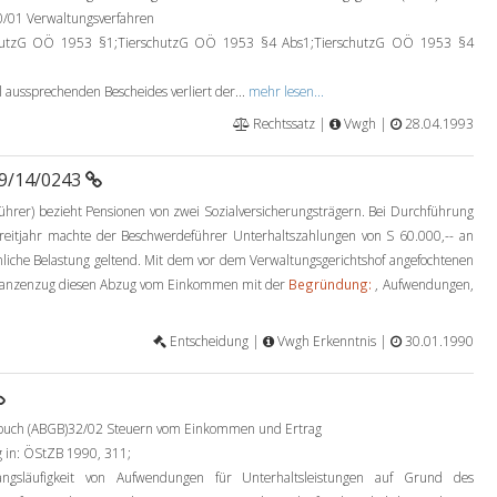
0/01 Verwaltungsverfahren
hutzG OÖ 1953 §1;TierschutzG OÖ 1953 §4 Abs1;TierschutzG OÖ 1953 §4
l aussprechenden Bescheides verliert der...
mehr lesen...
Rechtssatz |
Vwgh |
28.04.1993
89/14/0243
eführer) bezieht Pensionen von zwei Sozialversicherungsträgern. Bei Durchführung
treitjahr machte der Beschwerdeführer Unterhaltszahlungen von S 60.000,-- an
nliche Belastung geltend. Mit dem vor dem Verwaltungsgerichtshof angefochtenen
nstanzenzug diesen Abzug vom Einkommen mit der
Begründung:
, Aufwendungen,
Entscheidung |
Vwgh Erkenntnis |
30.01.1990
zbuch (ABGB)32/02 Steuern vom Einkommen und Ertrag
 in: ÖStZB 1990, 311;
gsläufigkeit von Aufwendungen für Unterhaltsleistungen auf Grund des