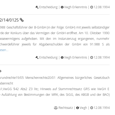
Entscheidung |
Vwgh Erkenntnis |
12.08.1994
92/14/0125
988 Geschäftsführer der B-GmbH (in der Folge: GmbH) mit jeweils selbständiger
urde der Konkurs über das Vermögen der GmbH eröffnet. Am 10. Oktober 1990
assevermögens aufgehoben. Mit den im Instanzenzug ergangenen, nunmehr
schwerdeführer jeweils für Abgabenschulden der GmbH von 91.988 S als
esen...
Entscheidung |
Vwgh Erkenntnis |
12.08.1994
rundrechte19/05 Menschenrechte20/01 Allgemeines bürgerliches Gesetzbuch
abenrecht
VwGG §42 Abs2 Z3 litc; Hinweis auf Stammrechtssatz GRS wie VwGH E
se Aufzählung von Bestimmungen der MRK, des StGG, des ABGB und der BAO)
Rechtssatz |
Vwgh |
12.08.1994