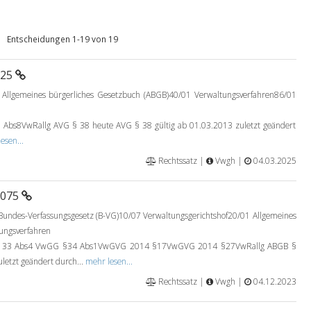
Entscheidungen 1-19 von 19
025
Allgemeines bürgerliches Gesetzbuch (ABGB)40/01 Verwaltungsverfahren86/01
bs8VwRallg AVG § 38 heute AVG § 38 gültig ab 01.03.2013 zuletzt geändert
esen...
Rechtssatz |
Vwgh |
04.03.2025
0075
undes-Verfassungsgesetz (B-VG)10/07 Verwaltungsgerichtshof20/01 Allgemeines
ungsverfahren
133 Abs4 VwGG §34 Abs1VwGVG 2014 §17VwGVG 2014 §27VwRallg ABGB §
letzt geändert durch...
mehr lesen...
Rechtssatz |
Vwgh |
04.12.2023