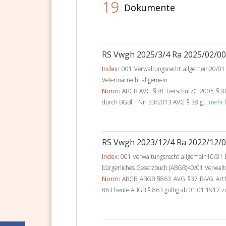
19
Dokumente
RS Vwgh 2025/3/4 Ra 2025/02/0
Index:
001 Verwaltungsrecht allgemein20/01 
Veterinärrecht allgemein
Norm:
ABGB AVG §38 TierschutzG 2005 §30 A
durch BGBl. I Nr. 33/2013 AVG § 38 g...
mehr l
RS Vwgh 2023/12/4 Ra 2022/12/
Index:
001 Verwaltungsrecht allgemein10/01 B
bürgerliches Gesetzbuch (ABGB)40/01 Verwalt
Norm:
ABGB ABGB §863 AVG §37 B-VG Art
863 heute ABGB § 863 gültig ab 01.01.1917 zu