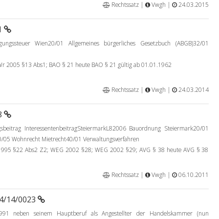
Rechtssatz |
Vwgh |
24.03.2015
1
ungssteuer Wien20/01 Allgemeines bürgerliches Gesetzbuch (ABGB)32/01
 2005 §13 Abs1; BAO § 21 heute BAO § 21 gültig ab 01.01.1962
Rechtssatz |
Vwgh |
24.03.2014
8
gsbeitrag InteressentenbeitragSteiermarkL82006 Bauordnung Steiermark20/01
0/05 Wohnrecht Mietrecht40/01 Verwaltungsverfahren
995 §22 Abs2 Z2; WEG 2002 §28; WEG 2002 §29; AVG § 38 heute AVG § 38
Rechtssatz |
Vwgh |
06.10.2011
94/14/0023
91 neben seinem Hauptberuf als Angestellter der Handelskammer (nun