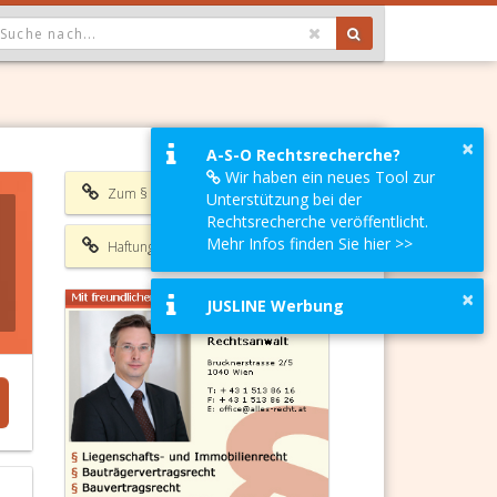
OPDOWN: GEWÄHLTER WERT IST ALLE
×
A-S-O Rechtsrecherche?
Wir haben ein neues Tool zur
Zum § 1417 ABGB
Unterstützung bei der
Rechtsrecherche veröffentlicht.
Mehr Infos finden Sie hier >>
Haftungsausschluss
×
JUSLINE Werbung