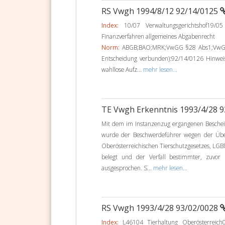
RS Vwgh 1994/8/12 92/14/0125
Index:
10/07 Verwaltungsgerichtshof19/05
Finanzverfahren allgemeines Abgabenrecht
Norm:
ABGB;BAO;MRK;VwGG §28 Abs1;VwGG §4
Entscheidung verbunden):92/14/0126 Hinwe
wahllose Aufz...
mehr lesen...
TE Vwgh Erkenntnis 1993/4/28 
Mit dem im Instanzenzug ergangenen Beschei
wurde der Beschwerdeführer wegen der Über
Oberösterreichischen Tierschutzgesetzes, LGBl. 
belegt und der Verfall bestimmter, zuvor
ausgesprochen. S...
mehr lesen...
RS Vwgh 1993/4/28 93/02/0028
Index:
L46104 Tierhaltung Oberösterreich0