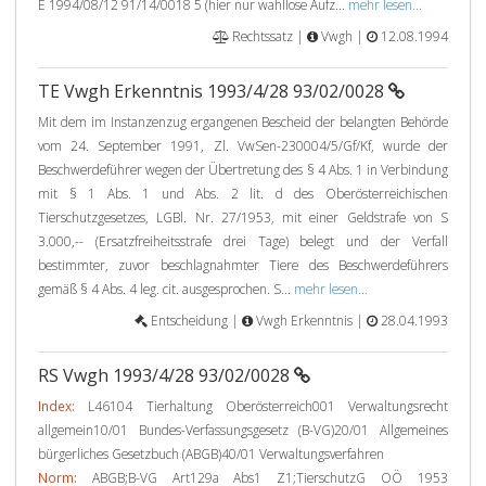
E 1994/08/12 91/14/0018 5 (hier nur wahllose Aufz...
mehr lesen...
Rechtssatz |
Vwgh |
12.08.1994
TE Vwgh Erkenntnis 1993/4/28 93/02/0028
Mit dem im Instanzenzug ergangenen Bescheid der belangten Behörde
vom 24. September 1991, Zl. VwSen-230004/5/Gf/Kf, wurde der
Beschwerdeführer wegen der Übertretung des § 4 Abs. 1 in Verbindung
mit § 1 Abs. 1 und Abs. 2 lit. d des Oberösterreichischen
Tierschutzgesetzes, LGBl. Nr. 27/1953, mit einer Geldstrafe von S
3.000,-- (Ersatzfreiheitsstrafe drei Tage) belegt und der Verfall
bestimmter, zuvor beschlagnahmter Tiere des Beschwerdeführers
gemäß § 4 Abs. 4 leg. cit. ausgesprochen. S...
mehr lesen...
Entscheidung |
Vwgh Erkenntnis |
28.04.1993
RS Vwgh 1993/4/28 93/02/0028
Index:
L46104 Tierhaltung Oberösterreich001 Verwaltungsrecht
allgemein10/01 Bundes-Verfassungsgesetz (B-VG)20/01 Allgemeines
bürgerliches Gesetzbuch (ABGB)40/01 Verwaltungsverfahren
Norm:
ABGB;B-VG Art129a Abs1 Z1;TierschutzG OÖ 1953