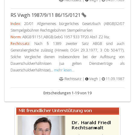
RS Vwgh 1987/9/11 86/15/0121
Index:
20/01 Allgemeines bürgerliches Gesetzbuch (ABGB)32/07
Stempelgebühren Rechtsgebühren Stempelmarken
Norm:
ABGB §1151;ABGB;GebG 1957 §33 TP20 Abs1 Z2 lita;
Rechtssatz:
Nach § 1389 zweiter Satz ABGB sind auch
Generalvergleiche zulässig (Hinweis OGH 29.3.1977, 3 Ob 504/77).
Solche Vergleiche dienen insbesondere bei der Auflösung von
Dauerschuldverhältnissen (ua gelten Dienstverträge als
Dauerschuldverhältnisse)...
mehr lesen...
Rechtssatz |
Vwgh |
11.09.1987
Entscheidungen 1-19 von 19