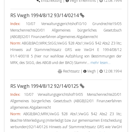
Entscheidung |
Vwgh Erkenntnis |
12.08.1994
RS Vwgh 1994/8/12 93/14/0214
Index:
10/07 Verwaltungsgerichtshof10/10 Grundrechte19/05
Menschenrechte20/01 Allgemeines bürgerliches Gesetzbuch
(ABGB)32/01 Finanzverfahren allgemeines Abgabenrecht
Norm:
ABGB;BAO;MRK;StGG;VwGG §28 Abs1;VwGG §42 Abs2 Z3 litc;
Hinweis auf Stammrechtssatz GRS wie VwGH E 1994/08/12
91/14/0018 5 (hier nur wahllose Aufzählung von Bestimmungen der
MRK, des StGG, des ABGB und der BAO) Stammr...
mehr lesen...
Rechtssatz |
Vwgh |
12.08.1994
RS Vwgh 1994/8/12 92/14/0125
Index:
10/07 Verwaltungsgerichtshof19/05 Menschenrechte20/01
Allgemeines bürgerliches Gesetzbuch (ABGB)32/01 Finanzverfahren
allgemeines Abgabenrecht
Norm:
ABGB;BAO;MRK;VwGG §28 Abs1;VwGG §42 Abs2 Z3 litc;
Beachte Miterledigung (miterledigt bzw zur gemeinsamen Entscheidung
verbunden):92/14/0126 Hinweis auf Stammrechtssatz GRS wie VwGH