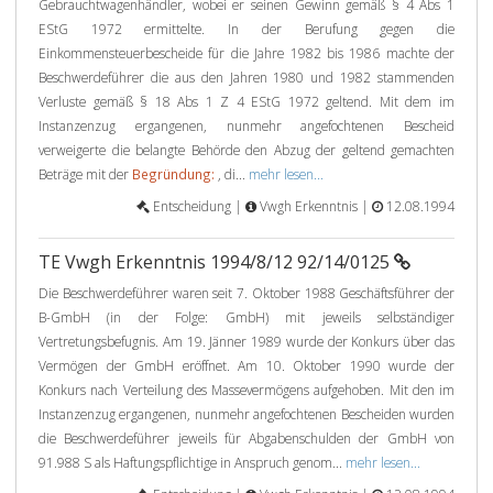
Gebrauchtwagenhändler, wobei er seinen Gewinn gemäß § 4 Abs 1
EStG 1972 ermittelte. In der Berufung gegen die
Einkommensteuerbescheide für die Jahre 1982 bis 1986 machte der
Beschwerdeführer die aus den Jahren 1980 und 1982 stammenden
Verluste gemäß § 18 Abs 1 Z 4 EStG 1972 geltend. Mit dem im
Instanzenzug ergangenen, nunmehr angefochtenen Bescheid
verweigerte die belangte Behörde den Abzug der geltend gemachten
Beträge mit der
Begründung:
, di...
mehr lesen...
Entscheidung |
Vwgh Erkenntnis |
12.08.1994
TE Vwgh Erkenntnis 1994/8/12 92/14/0125
Die Beschwerdeführer waren seit 7. Oktober 1988 Geschäftsführer der
B-GmbH (in der Folge: GmbH) mit jeweils selbständiger
Vertretungsbefugnis. Am 19. Jänner 1989 wurde der Konkurs über das
Vermögen der GmbH eröffnet. Am 10. Oktober 1990 wurde der
Konkurs nach Verteilung des Massevermögens aufgehoben. Mit den im
Instanzenzug ergangenen, nunmehr angefochtenen Bescheiden wurden
die Beschwerdeführer jeweils für Abgabenschulden der GmbH von
91.988 S als Haftungspflichtige in Anspruch genom...
mehr lesen...