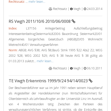
Rechtssatz:
...
mehr lesen...
Rechtssatz |
Vwgh |
24.03.2014
RS Vwgh 2011/10/6 2010/06/0008
Index:
L37156 Anliegerbeitrag Aufschließungsbeitrag
InteressentenbeitragSteiermarkL82006 Bauordnung Steiermark20/01
Allgemeines bürgerliches Gesetzbuch (ABGB)20/05 Wohnrecht
Mietrecht40/01 Verwaltungsverfahren
Norm:
ABGB; AVG §38; AVG §8;BauG Stmk 1995 §22 Abs2 Z2; WEG
2002 §28; WEG 2002 §29; AVG § 38 heute AVG § 38 gültig ab
01.03.2013 zuletzt...
mehr lesen...
Rechtssatz |
Vwgh |
06.10.2011
TE Vwgh Erkenntnis 1999/9/24 94/14/0023
Der Beschwerdeführer war ua im Jahr 1991 neben seinem Hauptberuf
als Angestellter der Handelskammer (nun Wirtschaftskammer) für
Oberösterreich als Lehrbeauftragter an der Universität Linz im Ausmaß
von 4 Wochenstunden tätig Zwischen den Parteien des
verwaltungsgerichtlichen Verfahrens ist strittig, ob die Einkünfte des