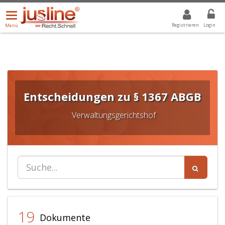
Menü
DROPDOWN: GEWÄHLTER WERT IST ALLE
ALLE
öffnen/schließen
Registrieren
Login
Menü
Entscheidungen zu § 1367 ABGB
Verwaltungsgerichtshof
19
Dokumente