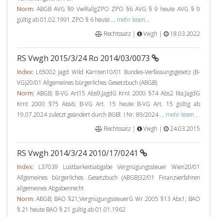
Norm:
ABGB AVG §9 VwRallgZPO ZPO §6 AVG § 9 heute AVG § 9
gültig ab 01.02.1991 ZPO § 6 heute ...
mehr lesen...
Rechtssatz |
Vwgh |
18.03.2022
RS Vwgh 2015/3/24 Ro 2014/03/0073
Index:
L65002 Jagd Wild Kärnten10/01 Bundes-Verfassungsgesetz (B-
VG)20/01 Allgemeines bürgerliches Gesetzbuch (ABGB)
Norm:
ABGB; B-VG Art15 Abs9;JagdG Krnt 2000 §74 Abs2 lita;JagdG
Krnt 2000 §75 Abs6; B-VG Art. 15 heute B-VG Art. 15 gültig ab
19.07.2024 zuletzt geändert durch BGBl. I Nr. 89/2024 ...
mehr lesen...
Rechtssatz |
Vwgh |
24.03.2015
RS Vwgh 2014/3/24 2010/17/0241
Index:
L37039 Lustbarkeitsabgabe Vergnügungssteuer Wien20/01
Allgemeines bürgerliches Gesetzbuch (ABGB)32/01 Finanzverfahren
allgemeines Abgabenrecht
Norm:
ABGB; BAO §21;VergnügungssteuerG Wr 2005 §13 Abs1; BAO
§ 21 heute BAO § 21 gültig ab 01.01.1962