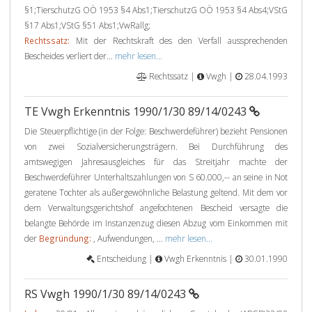
§1;TierschutzG OÖ 1953 §4 Abs1;TierschutzG OÖ 1953 §4 Abs4;VStG
§17 Abs1;VStG §51 Abs1;VwRallg;
Rechtssatz:
Mit der Rechtskraft des den Verfall aussprechenden
Bescheides verliert der...
mehr lesen...
Rechtssatz |
Vwgh |
28.04.1993
TE Vwgh Erkenntnis 1990/1/30 89/14/0243
Die Steuerpflichtige (in der Folge: Beschwerdeführer) bezieht Pensionen
von zwei Sozialversicherungsträgern. Bei Durchführung des
amtswegigen Jahresausgleiches für das Streitjahr machte der
Beschwerdeführer Unterhaltszahlungen von S 60.000,-- an seine in Not
geratene Tochter als außergewöhnliche Belastung geltend. Mit dem vor
dem Verwaltungsgerichtshof angefochtenen Bescheid versagte die
belangte Behörde im Instanzenzug diesen Abzug vom Einkommen mit
der
Begründung:
, Aufwendungen, ...
mehr lesen...
Entscheidung |
Vwgh Erkenntnis |
30.01.1990
RS Vwgh 1990/1/30 89/14/0243