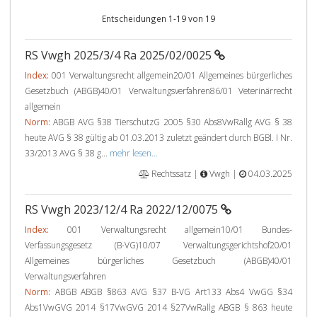
Entscheidungen 1-19 von 19
RS Vwgh 2025/3/4 Ra 2025/02/0025
Index:
001 Verwaltungsrecht allgemein20/01 Allgemeines bürgerliches
Gesetzbuch (ABGB)40/01 Verwaltungsverfahren86/01 Veterinärrecht
allgemein
Norm:
ABGB AVG §38 TierschutzG 2005 §30 Abs8VwRallg AVG § 38
heute AVG § 38 gültig ab 01.03.2013 zuletzt geändert durch BGBl. I Nr.
33/2013 AVG § 38 g...
mehr lesen...
Rechtssatz |
Vwgh |
04.03.2025
RS Vwgh 2023/12/4 Ra 2022/12/0075
Index:
001 Verwaltungsrecht allgemein10/01 Bundes-
Verfassungsgesetz (B-VG)10/07 Verwaltungsgerichtshof20/01
Allgemeines bürgerliches Gesetzbuch (ABGB)40/01
Verwaltungsverfahren
Norm:
ABGB ABGB §863 AVG §37 B-VG Art133 Abs4 VwGG §34
Abs1VwGVG 2014 §17VwGVG 2014 §27VwRallg ABGB § 863 heute