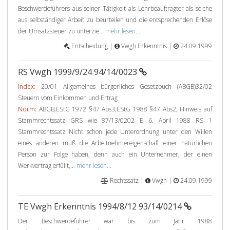
Beschwerdeführers aus seiner Tätigkeit als Lehrbeauftragter als solche
aus selbständiger Arbeit zu beurteilen und die entsprechenden Erlöse
der Umsatzsteuer zu unterzie...
mehr lesen...
Entscheidung |
Vwgh Erkenntnis |
24.09.1999
RS Vwgh 1999/9/24 94/14/0023
Index:
20/01 Allgemeines bürgerliches Gesetzbuch (ABGB)32/02
Steuern vom Einkommen und Ertrag
Norm:
ABGB;EStG 1972 §47 Abs3;EStG 1988 §47 Abs2; Hinweis auf
Stammrechtssatz GRS wie 87/13/0202 E 6. April 1988 RS 1
Stammrechtssatz Nicht schon jede Unterordnung unter den Willen
eines anderen muß die Arbeitnehmereigenschaft einer natürlichen
Person zur Folge haben, denn auch ein Unternehmer, der einen
Werkvertrag erfüllt,...
mehr lesen...
Rechtssatz |
Vwgh |
24.09.1999
TE Vwgh Erkenntnis 1994/8/12 93/14/0214
Der Beschwerdeführer war bis zum Jahr 1988