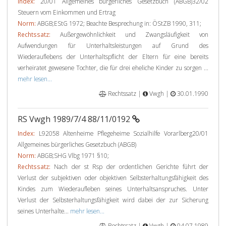
Index:
20/01 Allgemeines bürgerliches Gesetzbuch (ABGB)32/02
Steuern vom Einkommen und Ertrag
Norm:
ABGB;EStG 1972; Beachte Besprechung in: ÖStZB 1990, 311;
Rechtssatz:
Außergewöhnlichkeit und Zwangsläufigkeit von
Aufwendungen für Unterhaltsleistungen auf Grund des
Wiederauflebens der Unterhaltspflicht der Eltern für eine bereits
verheiratet gewesene Tochter, die für drei eheliche Kinder zu sorgen ...
mehr lesen...
Rechtssatz |
Vwgh |
30.01.1990
RS Vwgh 1989/7/4 88/11/0192
Index:
L92058 Altenheime Pflegeheime Sozialhilfe Vorarlberg20/01
Allgemeines bürgerliches Gesetzbuch (ABGB)
Norm:
ABGB;SHG Vlbg 1971 §10;
Rechtssatz:
Nach der st Rsp der ordentlichen Gerichte führt der
Verlust der subjektiven oder objektiven Selbsterhaltungsfähigkeit des
Kindes zum Wiederaufleben seines Unterhaltsanspruches. Unter
Verlust der Selbsterhaltungsfähigkeit wird dabei der zur Sicherung
seines Unterhalte...
mehr lesen...
Rechtssatz |
Vwgh |
04.07.1989