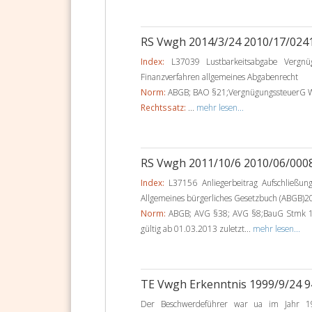
RS Vwgh 2014/3/24 2010/17/024
Index:
L37039 Lustbarkeitsabgabe Vergnüg
Finanzverfahren allgemeines Abgabenrecht
Norm:
ABGB; BAO §21;VergnügungssteuerG Wr
Rechtssatz:
...
mehr lesen...
RS Vwgh 2011/10/6 2010/06/000
Index:
L37156 Anliegerbeitrag Aufschließun
Allgemeines bürgerliches Gesetzbuch (ABGB)2
Norm:
ABGB; AVG §38; AVG §8;BauG Stmk 1
gültig ab 01.03.2013 zuletzt...
mehr lesen...
TE Vwgh Erkenntnis 1999/9/24 
Der Beschwerdeführer war ua im Jahr 19