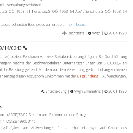
0/01 Verwaltungsverfahren
hutzG OÖ 1953 §1;TierschutzG OÖ 1953 §4 Abs1;TierschutzG OÖ 1953 §4
l aussprechenden Bescheides verliert der...
mehr lesen...
Rechtssatz |
Vwgh |
28.04.1993
89/14/0243
eführer) bezieht Pensionen von zwei Sozialversicherungsträgern. Bei Durchführung
treitjahr machte der Beschwerdeführer Unterhaltszahlungen von S 60.000,-- an
nliche Belastung geltend. Mit dem vor dem Verwaltungsgerichtshof angefochtenen
nstanzenzug diesen Abzug vom Einkommen mit der
Begründung:
, Aufwendungen,
Entscheidung |
Vwgh Erkenntnis |
30.01.1990
zbuch (ABGB)32/02 Steuern vom Einkommen und Ertrag
 in: ÖStZB 1990, 311;
gsläufigkeit von Aufwendungen für Unterhaltsleistungen auf Grund des