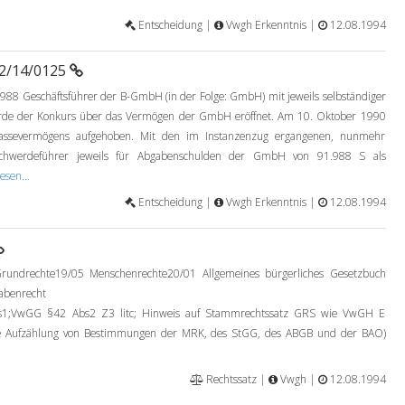
Entscheidung |
Vwgh Erkenntnis |
12.08.1994
92/14/0125
988 Geschäftsführer der B-GmbH (in der Folge: GmbH) mit jeweils selbständiger
urde der Konkurs über das Vermögen der GmbH eröffnet. Am 10. Oktober 1990
assevermögens aufgehoben. Mit den im Instanzenzug ergangenen, nunmehr
schwerdeführer jeweils für Abgabenschulden der GmbH von 91.988 S als
esen...
Entscheidung |
Vwgh Erkenntnis |
12.08.1994
rundrechte19/05 Menschenrechte20/01 Allgemeines bürgerliches Gesetzbuch
abenrecht
VwGG §42 Abs2 Z3 litc; Hinweis auf Stammrechtssatz GRS wie VwGH E
se Aufzählung von Bestimmungen der MRK, des StGG, des ABGB und der BAO)
Rechtssatz |
Vwgh |
12.08.1994