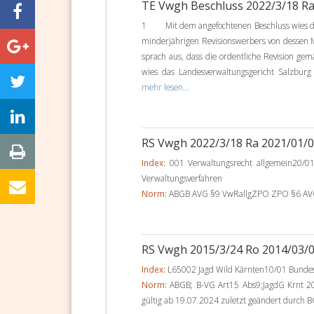
TE Vwgh Beschluss 2022/3/18 R
1 Mit dem angefochtenen Beschluss wies das
minderjährigen Revisionswerbers von dessen 
sprach aus, dass die ordentliche Revision gemä
wies das Landesverwaltungsgericht Salzburg 
mehr lesen...
RS Vwgh 2022/3/18 Ra 2021/01/
Index:
001 Verwaltungsrecht allgemein20/01
Verwaltungsverfahren
Norm:
ABGB AVG §9 VwRallgZPO ZPO §6 AVG § 
RS Vwgh 2015/3/24 Ro 2014/03/
Index:
L65002 Jagd Wild Kärnten10/01 Bundes-
Norm:
ABGB; B-VG Art15 Abs9;JagdG Krnt 20
gültig ab 19.07.2024 zuletzt geändert durch BG