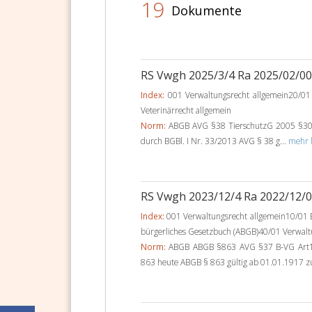
19
Dokumente
RS Vwgh 2025/3/4 Ra 2025/02/0
Index:
001 Verwaltungsrecht allgemein20/01 
Veterinärrecht allgemein
Norm:
ABGB AVG §38 TierschutzG 2005 §30 A
durch BGBl. I Nr. 33/2013 AVG § 38 g...
mehr l
RS Vwgh 2023/12/4 Ra 2022/12/
Index:
001 Verwaltungsrecht allgemein10/01 B
bürgerliches Gesetzbuch (ABGB)40/01 Verwalt
Norm:
ABGB ABGB §863 AVG §37 B-VG Art
863 heute ABGB § 863 gültig ab 01.01.1917 zu