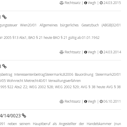
Rechtssatz |
Vwgh |
24.03.2015
1
ungssteuer Wien20/01 Allgemeines bürgerliches Gesetzbuch (ABGB)32/01
 2005 §13 Abs1; BAO § 21 heute BAO § 21 gültig ab 01.01.1962
Rechtssatz |
Vwgh |
24.03.2014
8
gsbeitrag InteressentenbeitragSteiermarkL82006 Bauordnung Steiermark20/01
0/05 Wohnrecht Mietrecht40/01 Verwaltungsverfahren
995 §22 Abs2 Z2; WEG 2002 §28; WEG 2002 §29; AVG § 38 heute AVG § 38
Rechtssatz |
Vwgh |
06.10.2011
94/14/0023
91 neben seinem Hauptberuf als Angestellter der Handelskammer (nun