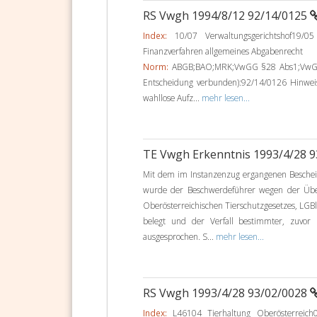
RS Vwgh 1994/8/12 92/14/0125
Index:
10/07 Verwaltungsgerichtshof19/05
Finanzverfahren allgemeines Abgabenrecht
Norm:
ABGB;BAO;MRK;VwGG §28 Abs1;VwGG §4
Entscheidung verbunden):92/14/0126 Hinwe
wahllose Aufz...
mehr lesen...
TE Vwgh Erkenntnis 1993/4/28 
Mit dem im Instanzenzug ergangenen Beschei
wurde der Beschwerdeführer wegen der Über
Oberösterreichischen Tierschutzgesetzes, LGBl. 
belegt und der Verfall bestimmter, zuvor
ausgesprochen. S...
mehr lesen...
RS Vwgh 1993/4/28 93/02/0028
Index:
L46104 Tierhaltung Oberösterreich0