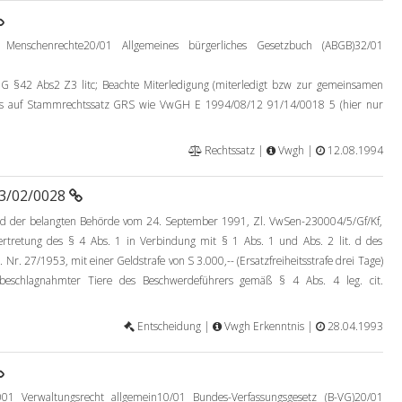
 Menschenrechte20/01 Allgemeines bürgerliches Gesetzbuch (ABGB)32/01
2 Abs2 Z3 litc; Beachte Miterledigung (miterledigt bzw zur gemeinsamen
is auf Stammrechtssatz GRS wie VwGH E 1994/08/12 91/14/0018 5 (hier nur
Rechtssatz |
Vwgh |
12.08.1994
93/02/0028
d der belangten Behörde vom 24. September 1991, Zl. VwSen-230004/5/Gf/Kf,
tretung des § 4 Abs. 1 in Verbindung mit § 1 Abs. 1 und Abs. 2 lit. d des
Nr. 27/1953, mit einer Geldstrafe von S 3.000,-- (Ersatzfreiheitsstrafe drei Tage)
 beschlagnahmter Tiere des Beschwerdeführers gemäß § 4 Abs. 4 leg. cit.
Entscheidung |
Vwgh Erkenntnis |
28.04.1993
01 Verwaltungsrecht allgemein10/01 Bundes-Verfassungsgesetz (B-VG)20/01