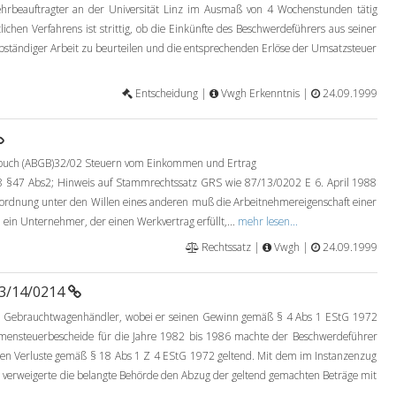
ehrbeauftragter an der Universität Linz im Ausmaß von 4 Wochenstunden tätig
ichen Verfahrens ist strittig, ob die Einkünfte des Beschwerdeführers aus seiner
selbständiger Arbeit zu beurteilen und die entsprechenden Erlöse der Umsatzsteuer
Entscheidung |
Vwgh Erkenntnis |
24.09.1999
zbuch (ABGB)32/02 Steuern vom Einkommen und Ertrag
§47 Abs2; Hinweis auf Stammrechtssatz GRS wie 87/13/0202 E 6. April 1988
ordnung unter den Willen eines anderen muß die Arbeitnehmereigenschaft einer
 ein Unternehmer, der einen Werkvertrag erfüllt,...
mehr lesen...
Rechtssatz |
Vwgh |
24.09.1999
93/14/0214
8 Gebrauchtwagenhändler, wobei er seinen Gewinn gemäß § 4 Abs 1 EStG 1972
mmensteuerbescheide für die Jahre 1982 bis 1986 machte der Beschwerdeführer
n Verluste gemäß § 18 Abs 1 Z 4 EStG 1972 geltend. Mit dem im Instanzenzug
verweigerte die belangte Behörde den Abzug der geltend gemachten Beträge mit