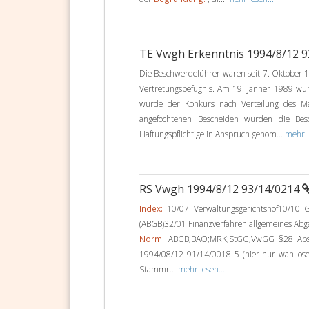
TE Vwgh Erkenntnis 1994/8/12 
Die Beschwerdeführer waren seit 7. Oktober 1
Vertretungsbefugnis. Am 19. Jänner 1989 w
wurde der Konkurs nach Verteilung des M
angefochtenen Bescheiden wurden die Be
Haftungspflichtige in Anspruch genom...
mehr l
RS Vwgh 1994/8/12 93/14/0214
Index:
10/07 Verwaltungsgerichtshof10/10 G
(ABGB)32/01 Finanzverfahren allgemeines Abg
Norm:
ABGB;BAO;MRK;StGG;VwGG §28 Abs1;
1994/08/12 91/14/0018 5 (hier nur wahllo
Stammr...
mehr lesen...