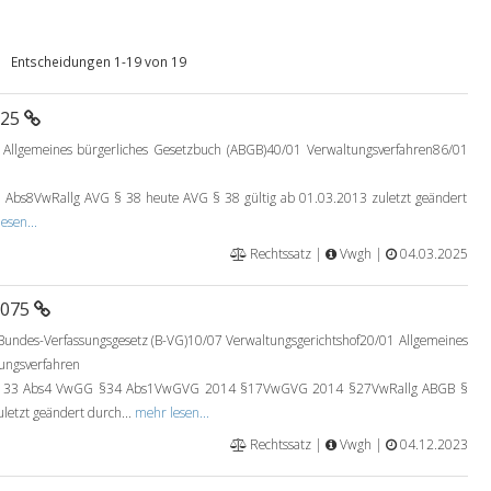
Entscheidungen 1-19 von 19
025
Allgemeines bürgerliches Gesetzbuch (ABGB)40/01 Verwaltungsverfahren86/01
bs8VwRallg AVG § 38 heute AVG § 38 gültig ab 01.03.2013 zuletzt geändert
esen...
Rechtssatz |
Vwgh |
04.03.2025
0075
undes-Verfassungsgesetz (B-VG)10/07 Verwaltungsgerichtshof20/01 Allgemeines
ungsverfahren
133 Abs4 VwGG §34 Abs1VwGVG 2014 §17VwGVG 2014 §27VwRallg ABGB §
letzt geändert durch...
mehr lesen...
Rechtssatz |
Vwgh |
04.12.2023