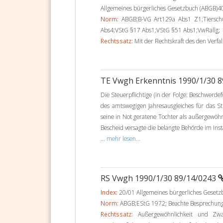
Allgemeines bürgerliches Gesetzbuch (ABGB)4
Norm:
ABGB;B-VG Art129a Abs1 Z1;Tiersc
Abs4;VStG §17 Abs1;VStG §51 Abs1;VwRallg;
Rechtssatz:
Mit der Rechtskraft des den Verfal
TE Vwgh Erkenntnis 1990/1/30 
Die Steuerpflichtige (in der Folge: Beschwerd
des amtswegigen Jahresausgleiches für das S
seine in Not geratene Tochter als außergewöh
Bescheid versagte die belangte Behörde im I
...
mehr lesen...
RS Vwgh 1990/1/30 89/14/0243
Index:
20/01 Allgemeines bürgerliches Geset
Norm:
ABGB;EStG 1972; Beachte Besprechung
Rechtssatz:
Außergewöhnlichkeit und Zwan