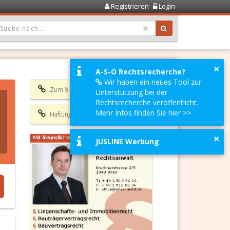
Registrieren
Login
OPDOWN: GEWÄHLTER WERT IST ALLE
×
A-S-O Rechtsrecherche?
Wir haben ein neues Tool zur
Zum § 1314 ABGB
Unterstützung bei der
Rechtsrecherche veröffentlicht.
Mehr Infos finden Sie hier >>
Haftungsausschluss
×
JUSLINE Werbung