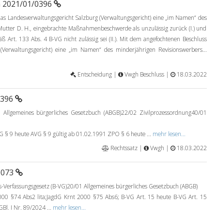
a 2021/01/0396
 Landesverwaltungsgericht Salzburg (Verwaltungsgericht) eine „im Namen“ des
Mutter D. H., eingebrachte Maßnahmenbeschwerde als unzulässig zurück (I.) und
ß Art. 133 Abs. 4 B-VG nicht zulässig sei (II.). Mit dem angefochtenen Beschluss
(Verwaltungsgericht) eine „im Namen“ des minderjährigen Revisionswerbers...
Entscheidung |
Vwgh Beschluss |
18.03.2022
0396
 Allgemeines bürgerliches Gesetzbuch (ABGB)22/02 Zivilprozessordnung40/01
9 heute AVG § 9 gültig ab 01.02.1991 ZPO § 6 heute ...
mehr lesen...
Rechtssatz |
Vwgh |
18.03.2022
0073
Verfassungsgesetz (B-VG)20/01 Allgemeines bürgerliches Gesetzbuch (ABGB)
00 §74 Abs2 lita;JagdG Krnt 2000 §75 Abs6; B-VG Art. 15 heute B-VG Art. 15
Bl. I Nr. 89/2024 ...
mehr lesen...