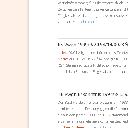
Wirtschaftskammer) für Oberösterreich als L
Zwischen den Parteien des verwaltungsgerichtl
Tätigkeit als Lehrbeauftragter als solche aus 
zu unterzie...
mehr lesen...
RS Vwgh 1999/9/24 94/14/0023
Index:
20/01 Allgemeines bürgerliches Geset
Norm:
ABGB;EStG 1972 §47 Abs3;EStG 1988 
RS 1 Stammrechtssatz Nicht schon jede Unter
natürlichen Person zur Folge haben, denn auch
TE Vwgh Erkenntnis 1994/8/12 
Der Beschwerdeführer war bis zum Jahr 198
ermittelte. In der Berufung gegen die Einko
die aus den Jahren 1980 und 1982 stammende
ergangenen, nunmehr angefochtenen Bescheid 
der
Begründung:
, di...
mehr lesen...