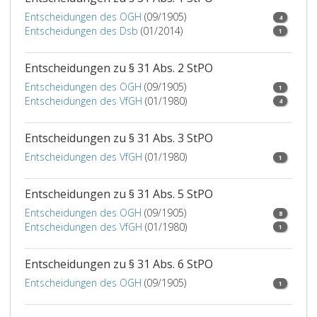
Bezug
auf
Entscheidungen des OGH
(09/1905)
4
einen
Entscheidungen des Dsb
(01/2014)
1
50.000 Euro
übersteigenden
Entscheidungen zu § 31 Abs. 2 StPO
Wert
Entscheidungen des OGH
(09/1905)
des
1
Entscheidungen des VfGH
(01/1980)
Vorteils
4
begangen
wurde
Entscheidungen zu § 31 Abs. 3 StPO
oder
Entscheidungen des VfGH
(01/1980)
1
sich
jeweils
Entscheidungen zu § 31 Abs. 5 StPO
der
Vorsatz
Entscheidungen des OGH
(09/1905)
8
darauf
Entscheidungen des VfGH
(01/1980)
1
erstreckt,
Entscheidungen zu § 31 Abs. 6 StPO
Entscheidungen des OGH
(09/1905)
1