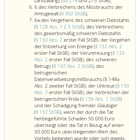
Gewaltanwendung
78,
mit
Nötigung
des
Landzwangs (
§§ 274
und 275 StGB),
Ziffer
eines
StGB)
Strafe
(Paragraph
Vergehens
6.
des Verbrechens des Missbrauchs der
6
Wilderers
und
des
bedrohten
202,
der
Amtsgewalt (
§ 302 StGB
),
Ziffer
(Paragraph
der
Verbrechens
Handlung
StGB),
schweren
6a.
des Vergehens des schweren Diebstahls
6
140,
Tötung
des
(Paragraph
des
gemeinschaft
(
§ 128 Abs. 1 Z 5 StGB
), des Verbrechens
a
StGB)
eines
Missbrauchs
286,
sexuellen
Gewalt
des gewerbsmäßig schweren Diebstahls
und
Kindes
der
StGB),
Missbrauchs
und
(
§ 130 Abs. 2
erster Fall StGB), der Vergehen
des
bei
Amtsgewalt
wenn
einer
des
der Entziehung von Energie (
§ 132 Abs. 2
minderschweren
der
(Paragraph
die
wehrlosen
Verbrechens
erster Fall StGB), der Veruntreuung (
§ 133
Raubes
Geburt
302,
Tat
Person
oder
Abs. 2
erster Fall StGB), des schweren
(Paragraph
(Paragraph
StGB),
mit
(Paragraph
Vergehens
Betrugs (
§ 147 Abs. 2 StGB
), des
142,
79,
Beziehung
205,
des
betrügerischen
Absatz
StGB),
auf
StGB)
Landzwangs
Datenverarbeitungsmißbrauchs (§ 148a
2,
eine
und
(Paragraphen
Abs. 2 zweiter Fall StGB), der Untreue (
§ 153
StGB),
der
des
274
Abs. 3
erster Fall StGB), der Verbrechen der
unter
sexuellen
und
betrügerischen Krida (
§ 156 Abs. 1 StGB
)
Ziffer
Missbrauchs
275
und der Schädigung fremder Gläubiger
2
von
StGB),
(
§ 157 StGB
), wenn der durch die Tat
bis
Unmündigen
herbeigeführte Schaden 50.000 Euro
10
(Paragraph
übersteigt oder die Tat in Bezug auf einen
a
207,
50.000 Euro übersteigenden Wert des
angeführten
StGB),
Vorteils begangen wurde oder sich jeweils