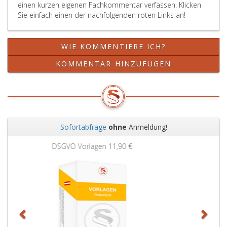
einen kurzen eigenen Fachkommentar verfassen. Klicken
über
Fall
Sie einfach einen der nachfolgenden roten Links an!
Beschlüsse
StGB),
nach
der
Paragraph
Untreue
WIE KOMMENTIERE ICH?
495,
(Paragraph
in
153,
KOMMENTAR HINZUFÜGEN
den
Absatz
Fällen,
3,
in
erster
denen
Fall
nach
StGB),
Paragraph
der
Sofortabfrage
ohne
Anmeldung!
494
Verbrechen
Zurück
Weit
a,
der
Grundbuchauszug
11,90 €
Absatz
betrügerischen
2,
Krida
eine
(Paragraph
Zuständigkeit
156,
des
Absatz
Einzelrichters
eins,
ausgeschlossen
StGB)