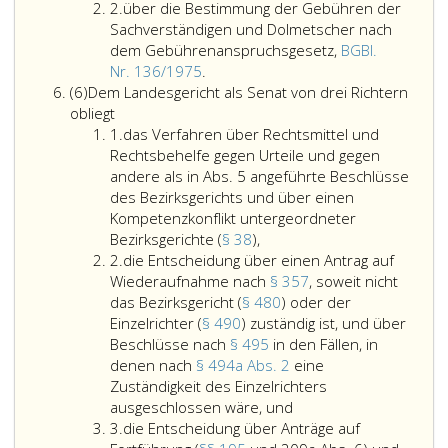
Ziffer
9
2,
2.
über die Bestimmung der Gebühren der
2
c
erster
Sachverständigen und Dolmetscher nach
angeführten
Fall
dem Gebührenanspruchsgesetz,
BGBl.
Vergehen,
über
StGB),
Nr. 136/1975
.
Absatz
die
der
(6)
Dem Landesgericht als Senat von drei Richtern
6,
Bestimmung
Vergehen
obliegt
Ziffer
der
der
1.
das Verfahren über Rechtsmittel und
eins
Gebühren
Entziehung
Rechtsbehelfe gegen Urteile und gegen
der
von
andere als in Abs. 5 angeführte Beschlüsse
Sachverständigen
Energie
des Bezirksgerichts und über einen
und
(Paragraph
Kompetenzkonflikt untergeordneter
Dolmetscher
das
132,
Bezirksgerichte (
§ 38
),
Ziffer
nach
Verfahren
Absatz
2.
die Entscheidung über einen Antrag auf
2
dem
über
2,
Wiederaufnahme nach
§ 357
, soweit nicht
Gebührenanspruchsgesetz,
Rechtsmittel
erster
das Bezirksgericht (
§ 480
) oder der
Bundesgesetzblatt
und
Fall
Einzelrichter (
§ 490
) zuständig ist, und über
Nr. 136
Rechtsbehelfe
StGB),
Beschlüsse nach
§ 495
in den Fällen, in
aus
gegen
der
denen nach
§ 494a Abs. 2
eine
1975,.
Urteile
Veruntreuung
Zuständigkeit des Einzelrichters
und
die
(Paragraph
ausgeschlossen wäre, und
Ziffer
gegen
Entscheidung
133,
3.
die Entscheidung über Anträge auf