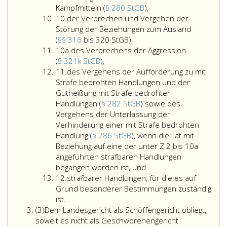
9
bewaffneter
(Paragraph
des
Staatsorgane
des
Symbol
Kampfmitteln (
§ 280 StGB
),
Ziffer
Verbindungen
244,
Vergehens
(Paragraphen
Landesverra
(Paragr
10.
der Verbrechen und Vergehen der
10
(Paragraph
StGB),
des
249
(Paragraph
248,
Störung der Beziehungen zum Ausland
279,
der
Ansammelns
bis
252
StGB),
(
§§ 316
bis 320 StGB),
Ziffer
StGB),
Verbrechen
von
251
bis
10a.
des Verbrechens der Aggression
10
des
und
Kampfmitteln
StGB),
258
(
§ 321k StGB
),
Ziffer
a
Verbrechens
Vergehen
(Paragraph
StGB),
11.
des Vergehens der Aufforderung zu mit
11
der
der
280,
Strafe bedrohten Handlungen und der
Aggression
Störung
StGB),
Gutheißung mit Strafe bedrohter
(Paragraph
der
Handlungen (
§ 282 StGB
) sowie des
321
Beziehungen
Vergehens der Unterlassung der
k,
zum
Verhinderung einer mit Strafe bedrohten
StGB),
Ausland
Handlung (
§ 286 StGB
), wenn die Tat mit
(Paragraphen
Beziehung auf eine der unter Z 2 bis 10a
316
angeführten strafbaren Handlungen
bis
des
begangen worden ist, und
Ziffer
320
Vergehens
12.
strafbarer Handlungen, für die es auf
12
StGB),
der
Grund besonderer Bestimmungen zuständig
Aufforderung
ist.
Absatz
zu
(3)
Dem Landesgericht als Schöffengericht obliegt,
3,
mit
soweit es nicht als Geschworenengericht