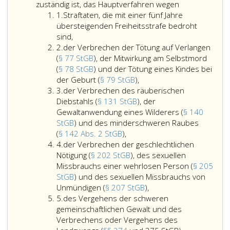
Strafe
zuständig ist, das Hauptverfahren wegen
Ziffer
bedrohten
1.
Straftaten, die mit einer fünf Jahre
eins
Handlungen
übersteigenden Freiheitsstrafe bedroht
und
sind,
Ziffer
der
2.
der Verbrechen der Tötung auf Verlangen
2
Gutheißung
(
§ 77 StGB
), der Mitwirkung am Selbstmord
mit
(
§ 78 StGB
) und der Tötung eines Kindes bei
der
Strafe
der Geburt (
§ 79 StGB
),
Ziffer
Verbrechen
bedrohter
3.
der Verbrechen des räuberischen
3
der
Handlungen
Diebstahls (
§ 131 StGB
), der
Tötung
(Paragraph
Gewaltanwendung eines Wilderers (
§ 140
auf
282,
StGB
) und des minderschweren Raubes
der
Verlangen
StGB)
(
§ 142 Abs. 2 StGB
),
Ziffer
Verbrechen
(Paragraph
sowie
4.
der Verbrechen der geschlechtlichen
4
des
77,
des
Nötigung (
§ 202 StGB
), des sexuellen
räuberischen
StGB),
Vergehens
Missbrauchs einer wehrlosen Person (
§ 205
Diebstahls
der
der
StGB
) und des sexuellen Missbrauchs von
(Paragraph
Mitwirkung
Unterlassung
der
Unmündigen (
§ 207 StGB
),
Ziffer
131,
am
der
Verbrechen
5.
des Vergehens der schweren
5
StGB),
Selbstmord
Verhinderung
der
gemeinschaftlichen Gewalt und des
der
(Paragraph
einer
geschlechtlichen
Verbrechens oder Vergehens des