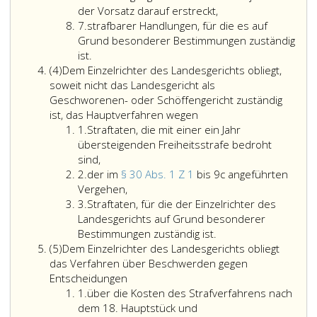
strafbaren
des
der Vorsatz darauf erstreckt,
Ziffer
Handlungen
Vergehens
7.
strafbarer Handlungen, für die es auf
7
begangen
des
Grund besonderer Bestimmungen zuständig
worden
schweren
ist.
Absatz
ist,
Diebstahls
(4)
Dem Einzelrichter des Landesgerichts obliegt,
4,
und
(Paragraph
soweit nicht das Landesgericht als
128,
Geschworenen- oder Schöffengericht zuständig
Absatz
ist, das Hauptverfahren wegen
Ziffer
eins,
1.
Straftaten, die mit einer ein Jahr
eins
Ziffer
übersteigenden Freiheitsstrafe bedroht
5,
sind,
Ziffer
StGB),
2.
der im
§ 30 Abs. 1 Z 1
bis 9c angeführten
2
der
des
Vergehen,
Ziffer
im
Verbrechens
3.
Straftaten, für die der Einzelrichter des
3
Paragraph
des
Landesgerichts auf Grund besonderer
30,
gewerbsmäßig
Bestimmungen zuständig ist.
Absatz
Absatz
schweren
(5)
Dem Einzelrichter des Landesgerichts obliegt
5,
eins,
Diebstahls
das Verfahren über Beschwerden gegen
Ziffer
(Paragraph
Entscheidungen
Ziffer
eins
130,
1.
über die Kosten des Strafverfahrens nach
eins
bis
Absatz
dem 18. Hauptstück und