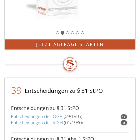
wäre,
und
und
der
Schädigung
fremder
Gläubiger
(Paragraph
157,
JETZT ABFRAGE STARTEN
StGB),
wenn
der
durch
die
Tat
39
herbeigeführte
Entscheidungen zu § 31 StPO
Schaden
50.000 Euro
übersteigt
Entscheidungen zu § 31 StPO
oder
Entscheidungen des OGH
(09/1905)
16
die
Entscheidungen des VfGH
(01/1980)
2
Tat
in
Entscheidungen zu § 31 Abs. 1 StPO