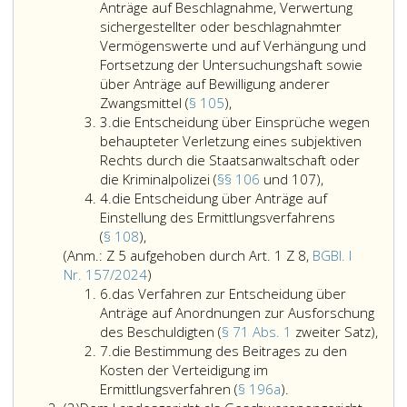
2
von
Anträge auf Beschlagnahme, Verwertung
Bewe
sichergestellter oder beschlagnahmter
gem
Vermögenswerte und auf Verhängung und
Para
Fortsetzung der Untersuchungshaft sowie
104,,
über Anträge auf Bewilligung anderer
das
Zwangsmittel (
§ 105
),
Ziffer
Verfahren
3.
die Entscheidung über Einsprüche wegen
3
zur
behaupteter Verletzung eines subjektiven
Entscheidung
Rechts durch die Staatsanwaltschaft oder
über
die
die Kriminalpolizei (
§§ 106
und 107),
Ziffer
Anträge
Entscheidung
4.
die Entscheidung über Anträge auf
4
auf
über
Einstellung des Ermittlungsverfahrens
die
Beschlagnahme,
Einsprüche
(
§ 108
),
Entscheidung
Verwertung
wegen
(Anm.: Z 5 aufgehoben durch Art. 1 Z 8,
BGBl. I
über
Anmerkung,
sichergestellter
behaupteter
Nr. 157/2024
)
Ziffer
Anträge
Ziffer
oder
Verletzung
6.
das Verfahren zur Entscheidung über
6
auf
5,
beschlagnahmter
eines
Anträge auf Anordnungen zur Ausforschung
Einstellung
aufgehoben
Vermögenswerte
subjektiven
das
des Beschuldigten (
§ 71 Abs. 1
zweiter Satz),
Ziffer
des
durch
und
Rechts
Verf
7.
die Bestimmung des Beitrages zu den
7
Ermittlungsverfahrens
Artikel
auf
durch
zur
Kosten der Verteidigung im
(Paragraph
eins,
Verhängung
die
die
Ents
Ermittlungsverfahren (
§ 196a
).