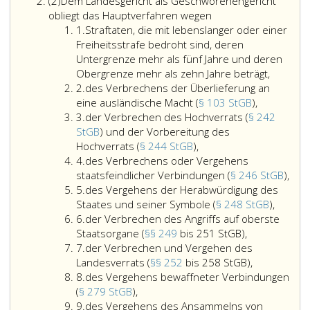
Absatz
108,),
Ziffer
und
Bestimmung
Staatsanwalt
über
(2)
Dem Landesgericht als Geschworenengericht
2,
8,,
Fortsetzung
des
oder
Antr
obliegt das Hauptverfahren wegen
Ziffer
Bundesgesetzblatt
der
Beitrages
die
auf
1.
Straftaten, die mit lebenslanger oder einer
eins
Teil
Untersuchungshaft
zu
Kriminalpolize
Ano
Freiheitsstrafe bedroht sind, deren
eins,
sowie
den
(Paragraphen
zur
Untergrenze mehr als fünf Jahre und deren
Nr. 157
über
Kosten
106
Ausf
Obergrenze mehr als zehn Jahre beträgt,
Ziffer
aus
Anträge
der
und
des
2.
des Verbrechens der Überlieferung an
2
2024,)
auf
Verteidigung
107),
des
Besc
eine ausländische Macht (
§ 103 StGB
),
Ziffer
Bewilligung
im
Verbreche
(Par
3.
der Verbrechen des Hochverrats (
§ 242
3
anderer
Ermittlungsverfahr
der
71,
StGB
) und der Vorbereitung des
Zwangsmittel
der
(Paragraph
Überliefer
Absa
Hochverrats (
§ 244 StGB
),
Ziffer
(Paragraph
Verbrechen
196
an
eins,
4.
des Verbrechens oder Vergehens
4
105,),
des
a,).
eine
zwei
des
staatsfeindlicher Verbindungen (
§ 246 StGB
),
Ziffer
Hochverrats
ausländisc
Satz)
Ver
5.
des Vergehens der Herabwürdigung des
5
(Paragraph
Macht
des
ode
Staates und seiner Symbole (
§ 248 StGB
),
Ziffer
242,
(Paragraph
Vergeh
Ver
6.
der Verbrechen des Angriffs auf oberste
6
StGB)
der
103,
der
staa
Staatsorgane (
§§ 249
bis 251 StGB),
Ziffer
und
Verbrechen
StGB),
Herabw
Ver
7.
der Verbrechen und Vergehen des
7
der
des
der
des
(Par
Landesverrats (
§§ 252
bis 258 StGB),
Ziffer
Vorbereitung
Angriffs
Verbrechen
Staates
246,
8.
des Vergehens bewaffneter Verbindungen
8
des
des
auf
und
und
StGB
(
§ 279 StGB
),
Ziffer
Vergehens
Hochverrats
oberste
Vergehen
seiner
9.
des Vergehens des Ansammelns von