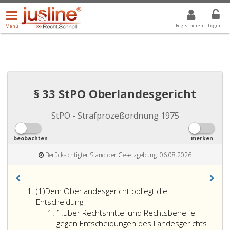
Menü
DROPDOWN: GEWÄHLTER WERT IST ALLE
ALLE
öffnen/schließen
Registrieren
Login
Menü
§ 33 StPO Oberlandesgericht
StPO - Strafprozeßordnung 1975
beobachten
merken
Berücksichtigter Stand der Gesetzgebung: 06.08.2026
Absatz
(1)
Dem Oberlandesgericht obliegt die
eins
Entscheidung
Ziffer
1.
über Rechtsmittel und Rechtsbehelfe
eins
gegen Entscheidungen des Landesgerichts