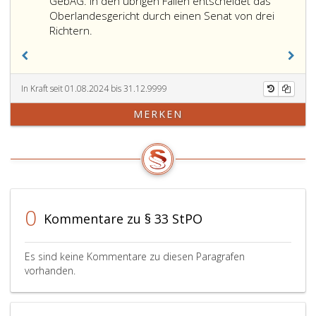
GebAG. In den übrigen Fällen entscheidet das
Oberlandesgericht durch einen Senat von drei
Der
Richtern.
Einzelrichter
des
Oberlandesgerichts
entscheidet
In Kraft seit 01.08.2024 bis 31.12.9999
über
MERKEN
Beschwerden
gegen
Entscheidungen
über
den
Pauschalkostenbeitrag
gemäß
0
Kommentare zu § 33 StPO
Paragraph
196,
Absatz
Es sind keine Kommentare zu diesen Paragrafen
2,,
vorhanden.
über
den
Betrag