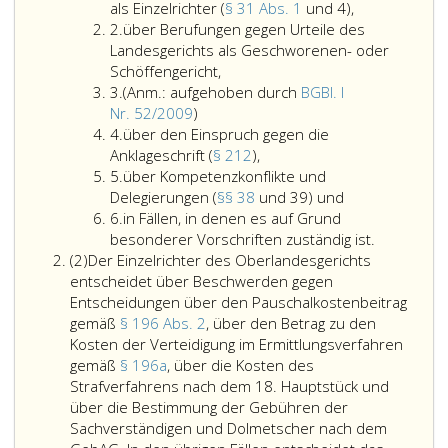
über
als Einzelrichter (
§ 31 Abs. 1
und 4),
Ziffer
Rechtsmittel
2.
über Berufungen gegen Urteile des
2
und
Landesgerichts als Geschworenen- oder
Rechtsbehelf
Schöffengericht,
Ziffer
gegen
3.
(Anm.: aufgehoben durch
BGBl. I
3
Anmerkung,
Entscheidung
Nr. 52/2009
)
Ziffer
aufgehoben
des
4.
über den Einspruch gegen die
4
durch
über
Landesgerich
Anklageschrift (
§ 212
),
Ziffer
Bundesgesetzblatt
den
als
5.
über Kompetenzkonflikte und
5
Teil
Einspruch
über
Einzelrichter
Delegierungen (
§§ 38
und 39) und
Ziffer
eins,
gegen
Kompetenzkonfl
(Paragraph
6.
in Fällen, in denen es auf Grund
6
Nr. 52
die
und
31,
besonderer Vorschriften zuständig ist.
Absatz
aus
Anklageschrift
Delegierungen
Absatz
(2)
Der Einzelrichter des Oberlandesgerichts
2
2009,)
(Paragraph
(Paragraphen
eins
entscheidet über Beschwerden gegen
212,),
38
und
Entscheidungen über den Pauschalkostenbeitrag
und
4),
gemäß
§ 196 Abs. 2
, über den Betrag zu den
39)
Kosten der Verteidigung im Ermittlungsverfahren
und
gemäß
§ 196a
, über die Kosten des
Strafverfahrens nach dem 18. Hauptstück und
über die Bestimmung der Gebühren der
Sachverständigen und Dolmetscher nach dem