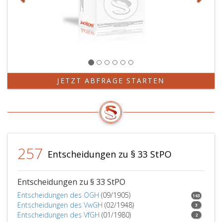
die
Bestimmung
der
Gebühren
der
Sachverständigen
und
Dolmetscher
JETZT ABFRAGE STARTEN
nach
dem
GebAG.
In
den
übrigen
257
Fällen
Entscheidungen zu § 33 StPO
entscheidet
das
Oberlandesgericht
Entscheidungen zu § 33 StPO
durch
Entscheidungen des OGH
(09/1905)
163
einen
Entscheidungen des VwGH
(02/1948)
3
Senat
Entscheidungen des VfGH
(01/1980)
2