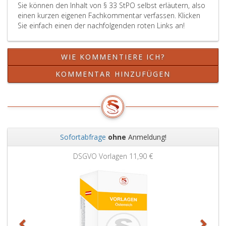
Sie können den Inhalt von § 33 StPO selbst erläutern, also
zu
einen kurzen eigenen Fachkommentar verfassen. Klicken
den
Sie einfach einen der nachfolgenden roten Links an!
Kosten
der
Verteidigung
WIE KOMMENTIERE ICH?
im
Ermittlungsverfahren
KOMMENTAR HINZUFÜGEN
gemäß
Paragraph
196
a,,
über
die
Sofortabfrage
ohne
Anmeldung!
Kosten
Zurück
Weit
des
DSGVO Vorlagen
11,90 €
Strafverfahrens
nach
dem
18. Hauptstück
und
über