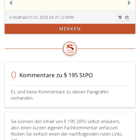
194,)
Staatsanwaltschaft
Fällen
oder
den
steht
im
Antrag
überdies
In Kraft seit 01.01.2025 bis 31.12.9999
Fall
für
dem
MERKEN
eines
berechtigt,
Rechtsschut
fristgerecht
so
das
eingebrachten
hat
Recht
Verlangens
sie
auf
nach
das
Einbringung
Paragraph
Verfahren
eines
194,
unabhängig
Antrags
0
Kommentare zu § 195 StPO
Absatz
von
auf
2,
den
Fortführung
nach
Voraussetzungen
des
Es sind keine Kommentare zu diesen Paragrafen
Zustellung
des
Ermittlungsv
vorhanden.
der
Paragraph
zu.
Einstellungsbegründung,
193,
wurde
Absatz
Sie können den Inhalt von § 195 StPO selbst erläutern,
jedoch
2,
also einen kurzen eigenen Fachkommentar verfassen.
das
Ziffer
Klicken Sie einfach einen der nachfolgenden roten Links
Opfer
eins,