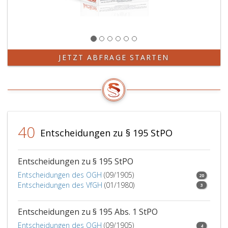
minderjährigen
Opfers
bedarf
keiner
pflegschaftsgerichtlichen
Genehmigung.
JETZT ABFRAGE STARTEN
Der
Antrag
hat
das
Verfahren,
dessen
40
Fortführung
Entscheidungen zu § 195 StPO
begehrt
wird,
zu
Entscheidungen zu § 195 StPO
bezeichnen.
Entscheidungen des OGH
(09/1905)
20
Überdies
Entscheidungen des VfGH
(01/1980)
3
sind
die
Entscheidungen zu § 195 Abs. 1 StPO
Gründe
einzeln
Entscheidungen des OGH
(09/1905)
4