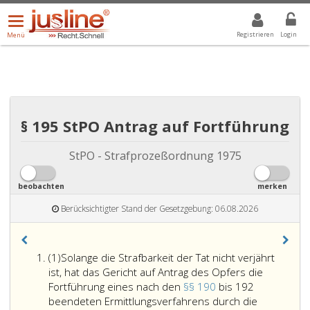
Menü
DROPDOWN: GEWÄHLTER WERT IST ALLE
ALLE
öffnen/schließen
Registrieren
Login
Menü
§ 195 StPO Antrag auf Fortführung
StPO - Strafprozeßordnung 1975
beobachten
merken
Berücksichtigter Stand der Gesetzgebung: 06.08.2026
Absatz
(1)
Solange die Strafbarkeit der Tat nicht verjährt
eins
ist, hat das Gericht auf Antrag des Opfers die
Fortführung eines nach den
§§ 190
bis 192
beendeten Ermittlungsverfahrens durch die