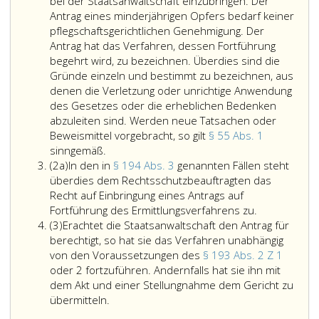
190
bei der Staatsanwaltschaft einzubringen. Der
bis
Antrag eines minderjährigen Opfers bedarf keiner
192
pflegschaftsgerichtlichen Genehmigung. Der
beendeten
Antrag hat das Verfahren, dessen Fortführung
Ermittlungsverfa
begehrt wird, zu bezeichnen. Überdies sind die
durch
Gründe einzeln und bestimmt zu bezeichnen, aus
die
denen die Verletzung oder unrichtige Anwendung
Staatsanwaltscha
des Gesetzes oder die erheblichen Bedenken
anzuordnen,
abzuleiten sind. Werden neue Tatsachen oder
wenn
Beweismittel vorgebracht, so gilt
§ 55 Abs. 1
Der
sinngemäß.
Absatz
Antrag
(2a)
In den in
§ 194 Abs. 3
genannten Fällen steht
2
ist
überdies dem Rechtsschutzbeauftragten das
a
binnen
Recht auf Einbringung eines Antrags auf
vierzehn
In
Fortführung des Ermittlungsverfahrens zu.
Absatz
Tagen
den
(3)
Erachtet die Staatsanwaltschaft den Antrag für
3
nach
in
berechtigt, so hat sie das Verfahren unabhängig
Verständigung
Paragraph
von den Voraussetzungen des
§ 193 Abs. 2 Z 1
von
194,
oder 2 fortzuführen. Andernfalls hat sie ihn mit
der
Absatz
dem Akt und einer Stellungnahme dem Gericht zu
Einstellung
Erachtet
3,
übermitteln.
(Paragraph
die
genannten