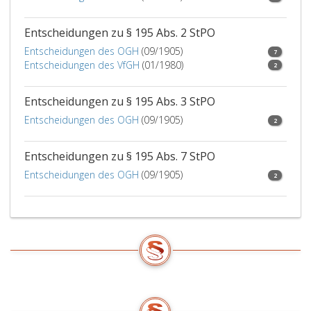
und
bestimmt
Entscheidungen zu § 195 Abs. 2 StPO
zu
Entscheidungen des OGH
(09/1905)
bezeichnen,
7
Entscheidungen des VfGH
(01/1980)
aus
2
denen
die
Entscheidungen zu § 195 Abs. 3 StPO
Verletzung
Entscheidungen des OGH
(09/1905)
2
oder
unrichtige
Entscheidungen zu § 195 Abs. 7 StPO
Anwendung
des
Entscheidungen des OGH
(09/1905)
2
Gesetzes
oder
die
erheblichen
Bedenken
abzuleiten
sind.
Werden
neue