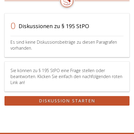
Tatsachen
oder
Beweismittel
vorgebracht,
0
Diskussionen zu § 195 StPO
so
gilt
Paragraph
Es sind keine Diskussionsbeiträge zu diesen Paragrafen
55,
vorhanden.
Absatz
eins,
sinngemäß.
Sie können zu § 195 StPO eine Frage stellen oder
beantworten. Klicken Sie einfach den nachfolgenden roten
Link an!
DISKUSSION STARTEN