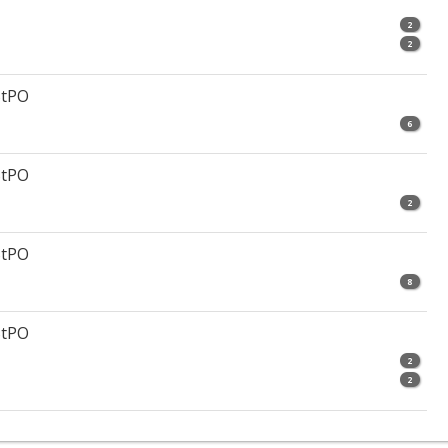
2
2
StPO
6
StPO
2
StPO
8
StPO
2
2