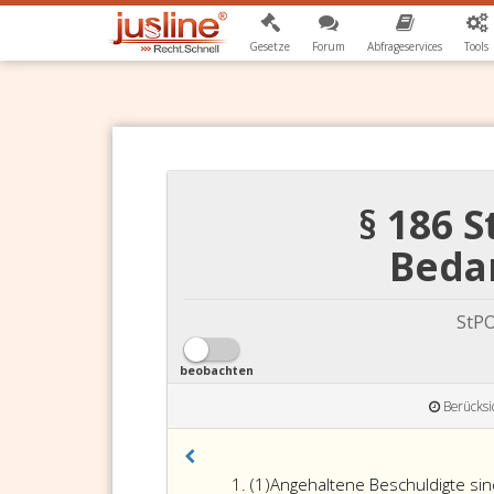
Gesetze
Forum
Abfrageservices
Tools
§ 186 
Beda
StPO
beobachten
Berücksi
Absatz
(1)
Angehaltene Beschuldigte sin