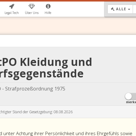
DR
ALLE
Legal.Tech
Über Uns
Hilfe
StPO Kleidung und
rfsgegenstände
 - Strafprozeßordnung 1975
merk
chtigter Stand der Gesetzgebung: 08.08.2026
d unter Achtung ihrer Persönlichkeit und ihres Ehrgefühls sowie