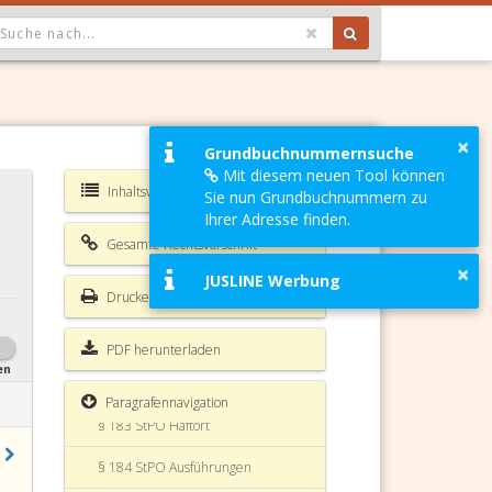
OPDOWN: GEWÄHLTER WERT IST ALLE
§ 178 StPO Höchstdauer der
Untersuchungshaft
×
Grundbuchnummernsuche
§ 179 StPO Vorläufige
Mit diesem neuen Tool können
Bewährungshilfe
Inhaltsverzeichnis StPO
Sie nun Grundbuchnummern zu
§ 179a StPO (weggefallen)
Ihrer Adresse finden.
Gesamte Rechtsvorschrift
§ 180 StPO Kaution
×
JUSLINE Werbung
Drucken
§ 181 StPO
§ 181a StPO Flucht
PDF herunterladen
en
§ 182 StPO Allgemeines
Paragrafennavigation
§ 183 StPO Haftort
§ 184 StPO Ausführungen